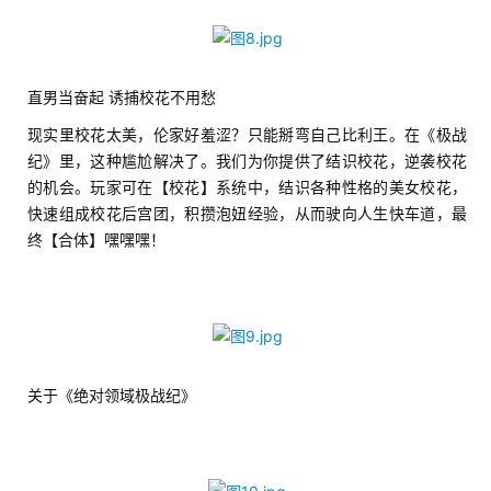
休
闲
游
戏
直男当奋起 诱捕校花不用愁
现实里校花太美，伦家好羞涩？只能掰弯自己比利王。在《极战
2
纪》里，这种尴尬解决了。我们为你提供了结识校花，逆袭校花
0
的机会。玩家可在【校花】系统中，结识各种性格的美女校花，
2
快速组成校花后宫团，积攒泡妞经验，从而驶向人生快车道，最
5
终【合体】嘿嘿嘿！
第
十
三
届
金
茶
关于《绝对领域极战纪》
奖