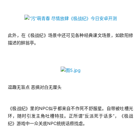
此外，在《极战纪》场景中还可见各种经典课文场景，如欧阳修
描述的醉翁亭。
逗趣无盲点 恶搞对白无厘头
首
页
《极战纪》里的NPC似乎都来自不作死不舒服星。自带被吐槽光
环，随时引发主角吐槽特技。正所谓“反派死于话多”，《极战
游
纪》游戏中一众关底NPC统统话痨找虐。
茶
原