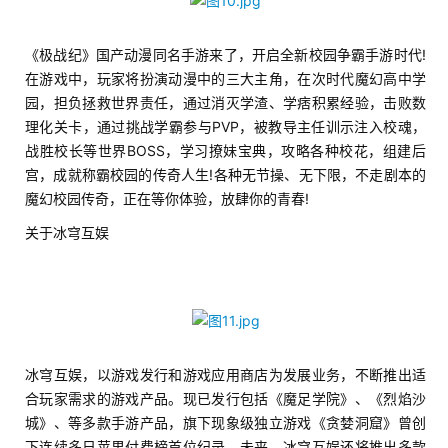
7
月
《极战纪》国产动漫同名手游来了，开启全新校园争霸手游时代!
在游戏中，玩家将扮演动漫中的三大主角，在次时代魔幻高中学
3
园，担负拯救世界责任，通过消灭学渣、学痞积累经验，击败数
0
理化关卡，通过挑战学霸参与PVP，被教导主任训示注入校魂，
战胜校长等世界BOSS，学习撩妹宝典，攻略各种校花，组建后
日
宫，成就称霸校园的传奇人生!各种无节操、无下限，不走剧本的
游
魔幻校园传奇，正在等你体验，放肆你的青春!
茶
关于冰穹互娱
对
接
会
冰穹互娱，以游戏发行和游戏应用商店为发展业务，不断推出适
上
合玩家需求的游戏产品。现已发行包括《魔足学院》、《烈焰沙
海
城》、等多款手游产品，旗下现象级独立游戏《贪婪洞窟》曾创
下连续多日苹果付费榜首位纪录。未来，冰穹互娱还将推出多款