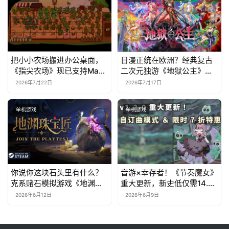
把小小农场搬进办公桌面，
日漫正统在欧洲？经典复古
《指尖农场》现已支持Mac
二次元独游《地狱公主》现
系统！
已EA上线
2026年7月22日
2026年7月17日
单机游戏
单机游戏
你说你这块石头里有什么？
音游×幸存者！《节奏魔女》
克系赌石模拟游戏《地渊珠
重大更新，新史低仅需14.7
宝匠》6月12日开启Steam
元
2026年6月12日
2026年6月9日
免费测试！