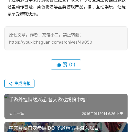
站
涵盖动作冒险、角色扮演等品类游戏产品，携手互动娱乐，让玩
家享受游戏快乐。
中
文
原创文章，作者：茶馆小二，禁止转载：
(
https://youxichaguan.com/archives/49050
中
国
)
赞
(0)
生成海报
手游外挂悄然兴起 各大游戏纷纷中枪！
上一篇
2016年9月20日 6:26 下午
中文互娱首次参展IDO 多款精品手游惹瞩目