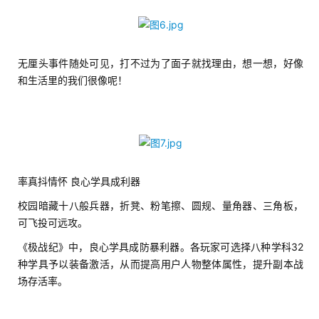
创
游
无厘头事件随处可见，打不过为了面子就找理由，想一想，好像
戏
和生活里的我们很像呢！
业
界
手
机
游
率真抖情怀 良心学具成利器
戏
校园暗藏十八般兵器，折凳、粉笔擦、圆规、量角器、三角板，
可飞投可远攻。
单
《极战纪》中，良心学具成防暴利器。各玩家可选择八种学科32
机
种学具予以装备激活，从而提高用户人物整体属性，提升副本战
游
场存活率。
戏