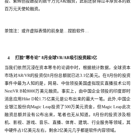
投、紫辉创投跟投的数千万元A轮融资，此前还获得过丰厚资本的数
百万元天使轮融资。
茶馆注：或许虚拟表情的前身是…捏脸软件…
打脸“寒冬论” 8月全球VR/AR吸引投资超3亿
4
当我们依然沉浸在资本寒冬的论调中时，根据统计数据，全球资本
市场对AR/VR的投资仅8月份总额就已达3.1亿美元。在8月份的投资
首
事件中最为人知的是，网易、中信领投美国虚拟现实直播技术公司
页
NextVR B轮8000万美元融资。事实上，由中国企业领投的印度即时
消息应用Hike D轮1.75亿美元是公布出来的最大一笔。此外,中国企
游
业银江股份向Magic Leap投资了500万美元资金，但Magic Leap此次
茶
融资总额并没有公布出来，笔者也无从知道。8月份的投资涉及相
原
机、影视、游戏、音乐、直播、体育、建筑、行业服务等领域，其
创
中硬件占1亿美元左右，剩余2亿美元几乎都是软件内容领域。