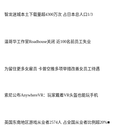
中
智龙迷城本土下载量超4300万次 占日本总人口1/3
文
(
中
国
温哥华工作室Roadhouse关闭 近100名前员工失业
)
为留住更多女雇员 卡普空推多项举措改善女员工待遇
索尼公布AnywhereVR：玩家戴着VR头盔也能玩手机
英国东南地区游戏从业者2574人 占全国从业者比例超20%
■