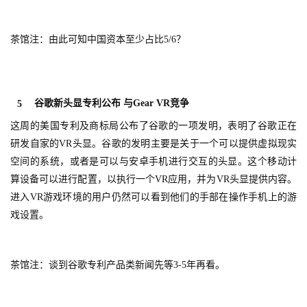
游
戏
茶馆注：由此可知中国资本至少占比5/6？
业
界
谷歌新头显专利公布 与Gear VR竞争
5
手
这周的美国专利及商标局公布了谷歌的一项发明，表明了谷歌正在
机
游
研发自家的VR头显。谷歌的发明主要是关于一个可以提供虚拟现实
戏
空间的系统，或者是可以与安卓手机进行交互的头显。这个移动计
算设备可以进行配置，以执行一个VR应用，并为VR头显提供内容。
单
进入VR游戏环境的用户仍然可以看到他们的手部在操作手机上的游
机
戏设置。
游
戏
茶馆注：谈到谷歌专利产品类新闻先等3-5年再看。
休
闲