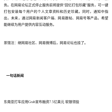
月
务。在网易论坛正式停止服务前将提供“回忆打包珍藏”服务，可一键
打包安装每个用户的个人文章资料和历史珍藏。同时，通知中指
3
出，未来，通过网易新闻客户端、网易跟帖、网易号等产品，希望
0
能继续为用户提供内容互动服务。
日
游
茶馆注：继网易社区、网易微博后，网易论坛也挂了。
茶
对
接
一句话新闻
会
上
海
东南亚打车应用Grab宣布融资7.5亿美元 软银领投
站