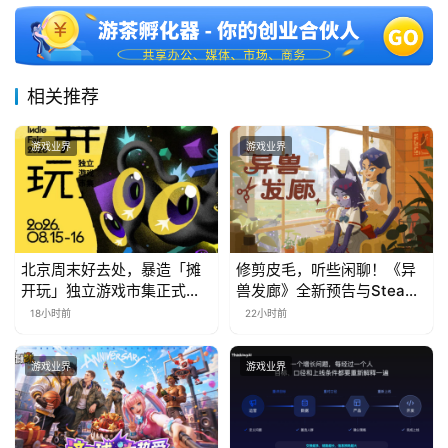
相关推荐
游戏业界
游戏业界
北京周末好去处，暴造「摊
修剪皮毛，听些闲聊！《异
开玩」独立游戏市集正式开
兽发廊》全新预告与Steam
票！
免费试玩公开
18小时前
22小时前
游戏业界
游戏业界