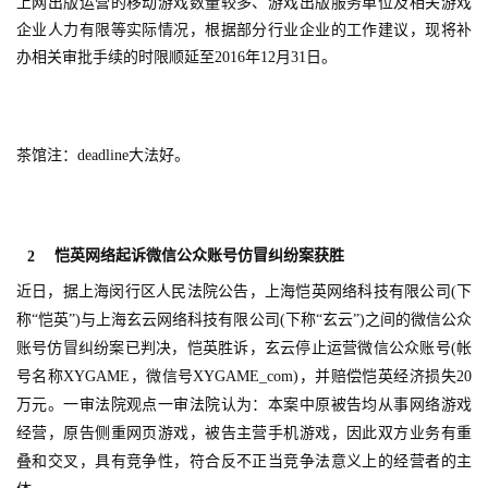
上网出版运营的移动游戏数量较多、游戏出版服务单位及相关游戏
企业人力有限等实际情况，根据部分行业企业的工作建议，现将补
办相关审批手续的时限顺延至2016年12月31日。
茶馆注：deadline大法好。
恺英网络起诉微信公众账号
仿冒纠纷案
获胜
2
近日，据上海闵行区人民法院公告，上海恺英网络科技有限公司(下
称“恺英”)与上海玄云网络科技有限公司(下称“玄云”)之间的微信公众
账号仿冒纠纷案已判决，恺英胜诉，玄云停止运营微信公众账号(帐
号名称XYGAME，微信号XYGAME_com)，并赔偿恺英经济损失20
万元。一审法院观点一审法院认为：本案中原被告均从事网络游戏
经营，原告侧重网页游戏，被告主营手机游戏，因此双方业务有重
叠和交叉，具有竞争性，符合反不正当竞争法意义上的经营者的主