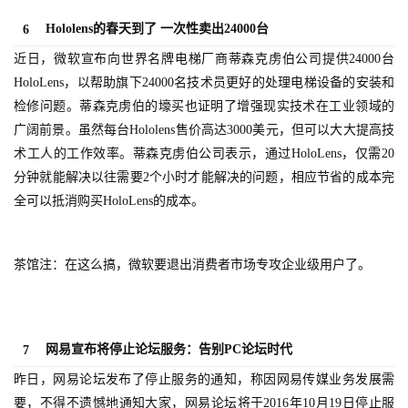
游
Hololens的春天到了 一次性卖出24000台
6
戏
近日，微软宣布向世界名牌电梯厂商蒂森克虏伯公司提供24000台
HoloLens，以帮助旗下24000名技术员更好的处理电梯设备的安装和
2
检修问题。蒂森克虏伯的壕买也证明了增强现实技术在工业领域的
0
2
广阔前景。虽然每台Hololens售价高达3000美元，但可以大大提高技
5
术工人的工作效率。蒂森克虏伯公司表示，通过HoloLens，仅需20
第
分钟就能解决以往需要2个小时才能解决的问题，相应节省的成本完
十
全可以抵消购买HoloLens的成本。
三
届
金
茶馆注：在这么搞，微软要退出消费者市场专攻企业级用户了。
茶
奖
网易宣布将停止论坛服务：告别PC论坛时代
7
昨日，网易论坛发布了停止服务的通知，称因网易传媒业务发展需
7
要，不得不遗憾地通知大家，网易论坛将于2016年10月19日停止服