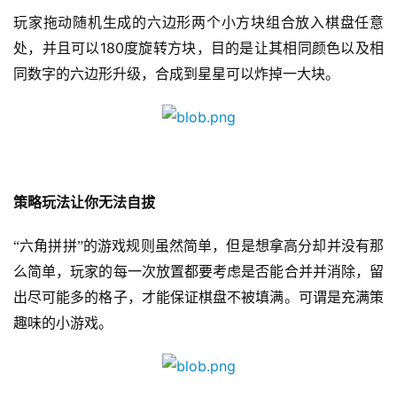
游
玩家拖动随机生成的六边形两个小方块组合放入棋盘任意
茶
180
原
处，并且可以
度旋转方块，目的是让其相同颜色以及相
创
同数字的六边形升级，合成到星星可以炸掉一大块。
游
戏
业
界
策略玩法让你无法自拔
手
“六角拼拼”的游戏规则虽然简单，但是想拿高分却并没有那
机
么简单，玩家的每一次放置都要考虑是否能合并并消除，留
游
戏
出尽可能多的格子，才能保证棋盘不被填满。可谓是充满策
趣味的小游戏。
单
机
游