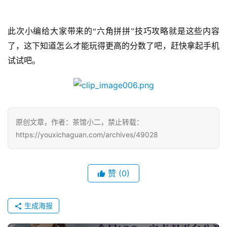
戏
此次小编给大家带来的“六角拼拼”技巧攻略就是这些内容
休
闲
了，这下知道怎么才能玩得更高的分数了吧，赶快拿起手机
游
试试吧。
戏
2
0
原创文章，作者：茶馆小二，禁止转载：
2
5
https://youxichaguan.com/archives/49028
第
十
三
赞
(0)
届
金
生成海报
茶
奖