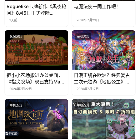
Roguelike卡牌新作《黑夜轮
与魔法使一同工作吧！
海
回》8月5日正式登陆
站
Steam，首发9折优惠开启
1天前
2026年7月23日
休闲游戏
单机游戏
中
文
(
中
国
把小小农场搬进办公桌面，
日漫正统在欧洲？经典复古
《指尖农场》现已支持Mac
二次元独游《地狱公主》现
)
系统！
已EA上线
2026年7月22日
2026年7月17日
单机游戏
单机游戏