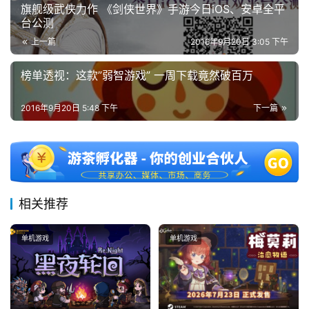
旗舰级武侠力作 《剑侠世界》手游今日iOS、安卓全平
台公测
上一篇
2016年9月20日 3:05 下午
7
榜单透视：这款”弱智游戏” 一周下载竟然破百万
月
3
2016年9月20日 5:48 下午
下一篇
0
日
游
茶
相关推荐
对
单机游戏
单机游戏
接
会
上