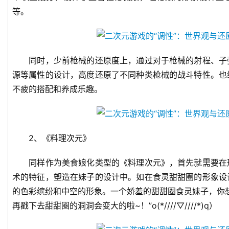
十
等。
三
届
金
茶
同时，少前枪械的还原度上，通过对于枪械的射程、子
奖
源等属性的设计，高度还原了不同种类枪械的战斗特性。也
不疲的搭配和养成乐趣。
7
月
2、《料理次元》
3
同样作为美食娘化类型的《料理次元》，首先就需要在
0
术的特征，塑造在妹子的设计中。如在食灵甜甜圈的形象设
日
的色彩缤纷和中空的形象。一个娇羞的甜甜圈食灵妹子，你
游
再戳下去甜甜圈的洞洞会变大的啦~！”o(*////▽////*)q）
茶