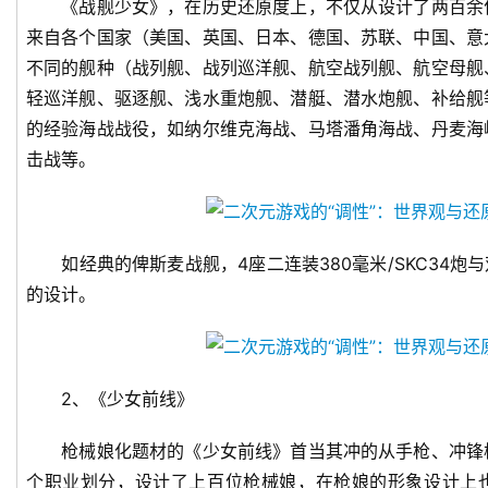
《战舰少女》，在历史还原度上，不仅从设计了两百余
戏
来自各个国家（美国、英国、日本、德国、苏联、中国、意
不同的舰种（战列舰、战列巡洋舰、航空战列舰、航空母舰
单
轻巡洋舰、驱逐舰、浅水重炮舰、潜艇、潜水炮舰、补给舰
机
的经验海战战役，如纳尔维克海战、马塔潘角海战、丹麦海
游
击战等。
戏
休
闲
如经典的俾斯麦战舰，4座二连装380毫米/SKC34炮与
游
的设计。
戏
2
0
2、《少女前线》
2
5
枪械娘化题材的《少女前线》首当其冲的从手枪、冲锋
第
个职业划分，设计了上百位枪械娘，在枪娘的形象设计上