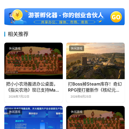
相关推荐
休闲游戏
休闲游戏
把小小农场搬进办公桌面，
打Boss掉Steam库存！奇幻
《指尖农场》现已支持Mac
RPG搜打撤新作《核纪元》
系统！
正式上线Steam：武器属性
2026年7月22日
2026年6月25日
全靠手造，暴死全掉光！
休闲游戏
休闲游戏