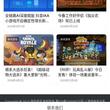
全链路AI深度赋能 抖音IAA
今春工作好伴侣《指尖农
小游戏开启确定性增长新周
场》现已上线
期
2026年5月13日
2026年4月20日
休闲游戏
休闲游戏
萌系大逃杀狂喜！《超级动
《咔砰！玩具乱斗屋》今日
物大逃杀》重大更新“光明未
发售！体验一场重返童年的
来”上线，隔墙杀神器来袭
魔法！
2026年4月2日
2025年12月4日
Copyright © 2013 游戏茶馆 版权所有
蜀ICP备11004573号-7
增值电信业务
经营许可证 川B2-20170060号
联系我们