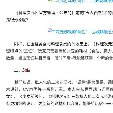
对
《料理次元》官方微博上公布的目前的“五人西餐组”的
接
是很形象呢？
会
上
海
同样，在围绕美食与料理食灵的的收集上，《料理次元
站
理特点的“烹饪”，玩家只需要添加对应的耗材（食油、魔
数量，点击烹饪并且等待一段时间后–就能够获得一个新的
三、总结
中
文
我们知道，拟人化的二次元游戏，“调性”最为重要。调
(
中
术设计、CV声优等一系列元素。本人只从世界观与还原
国
女》、《少女前线》、《料理次元》三款拟人化二次元手游
)
有更精细的设计、更创新的题材和包容度，能够给玩家带来