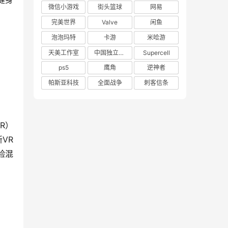
微信小游戏
街头篮球
网易
完美世界
Valve
闲鱼
泡泡玛特
卡游
米哈游
天美工作室
中国独立游戏联盟
Supercell
ps5
鹰角
逆神者
帕斯亚科技
全面战争
刺客信条
R）
VR
验混