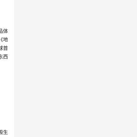
品体
《地
球首
东西
殿生