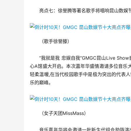
亮点七：徐誉腾等著名歌手将唱响昆山数娱
（歌手徐誉滕）
“我就是我 忠娱自我”GMGC昆山Live Sho
心A馆盛大开启。本次嘉年华盛情邀请多位音乐大
轻柔温暖,在当代校园歌手中是极为突出的代表人
乐的巅峰。
（女子天团MissMass）
音乐嘉年华将会邀请一批新生代组合助阵演出包括