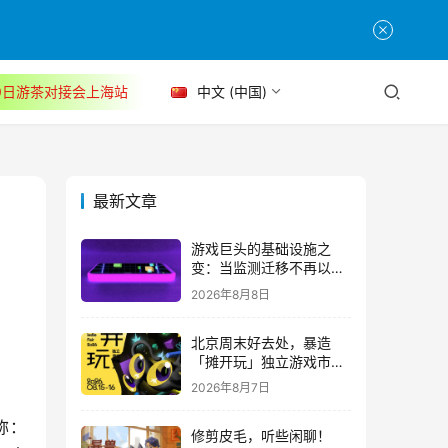
30日游茶对接会上海站
中文 (中国)
最新文章
游戏巨头的基础设施之
变：当监测迁移不再以中
断为代价
2026年8月8日
北京周末好去处，暴造
「摊开玩」独立游戏市集
正式开票！
2026年8月7日
称：
修剪皮毛，听些闲聊！