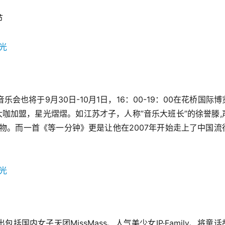
节
w音乐会也将于9月30日-10月1日，16：00-19：00在花桥国际
咖加盟，星光熠熠。如江苏才子，人称”音乐大班长”的徐誉滕,
物。而一首《等一分钟》更是让他在2007年开始走上了中国流
国内女子天团MissMass、人气美少女IP·Family、将童话