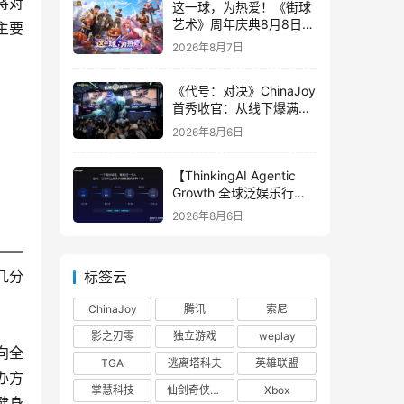
将对
这一球，为热爱！《街球
艺术》周年庆典8月8日正
主要
式上线，多重福利与全新
2026年8月7日
内容同步开启
《代号：对决》ChinaJoy
首秀收官：从线下爆满看
见玩家的真实期待
2026年8月6日
【ThinkingAI Agentic
Growth 全球泛娱乐行业
峰会】Agent 时代，人到
2026年8月6日
底负责什么
——
几分
标签云
ChinaJoy
腾讯
索尼
影之刃零
独立游戏
weplay
向全
TGA
逃离塔科夫
英雄联盟
办方
掌慧科技
仙剑奇侠传四
Xbox
健身