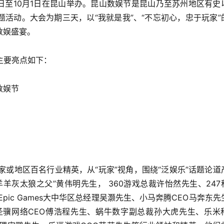
29日至10月1日在昆山举办。昆山数娱节是昆山乃至苏州地区有史
活动。大会为期三天，以“我就是我”、“不忘初心，忠于玩家”
数娱盛宴。
主要亮点如下：
数娱节
家或地区百名行业精英，从“玩家”视角，围绕“泛娱乐”话题论道
羊灰太狼之父”黄伟明先生， 360游戏总裁许怡然先生、247
pic Games大中华区总经理吴灏先生、小马奔腾CEO马奔东先
e先生、圣骥网络CEO傅浩程先生、蜗牛数字副总裁孙大虎先生、乐米