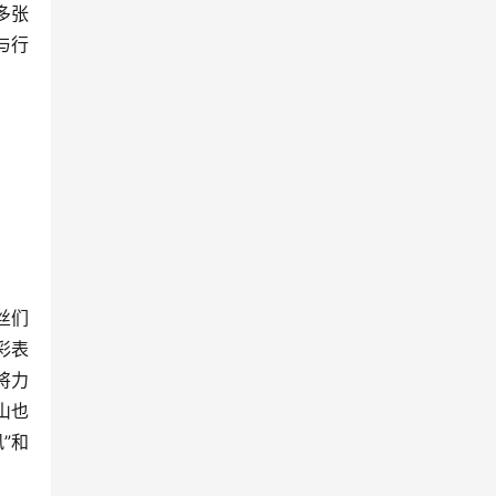
多张
与行
丝们
彩表
将力
山也
”和