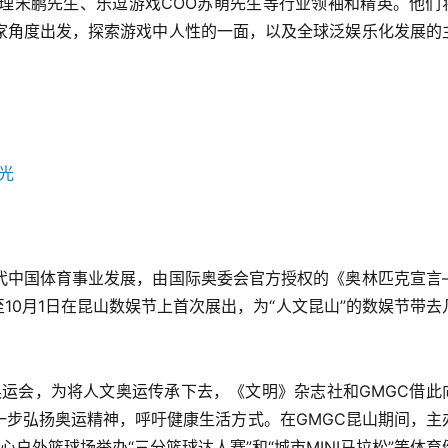
台总经理宋鹏先生、乐逗游戏COO苏萌先生等行业领袖和精英。他们
家角度出发，探索游戏中人性的一面，以及全球泛娱乐化发展的
代中国体育事业发展，由国际奥委会官方授权的《奥林匹克宣言
10月1日在昆山数娱节上首次展出，为“人文昆山”的数娱节带去
奥运会，为将人文奥运传承下去，《文明》杂志社和GMGC借此
一步弘扬奥运精神，呼吁健康生活方式。在GMGC昆山期间，主
心户外篮球场举办“三分篮球达人赛”和“城市MINI马拉松”等体育