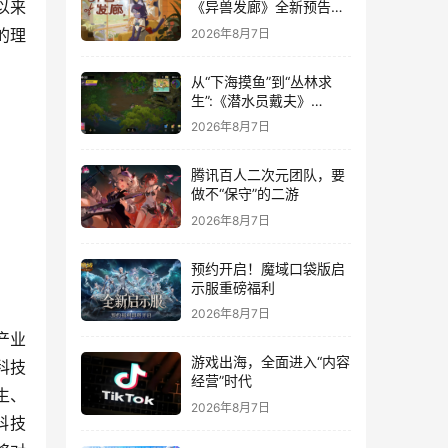
以来
《异兽发廊》全新预告与
Steam免费试玩公开
的理
2026年8月7日
从“下海摸鱼”到“丛林求
生”:《潜水员戴夫》
DLC《丛林》移动端定档
2026年8月7日
8月14日
腾讯百人二次元团队，要
做不“保守”的二游
2026年8月7日
预约开启！魔域口袋版启
示服重磅福利
2026年8月7日
产业
游戏出海，全面进入“内容
科技
经营”时代
生、
2026年8月7日
科技