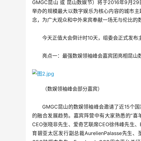
GMGC昆山 或 昆山数娱节）将于2016年9月
举办的规模最大以数字娱乐为核心内容的城市主题
念，为广大观众和中外来宾奉献一场无与伦比的
今天正值大会倒计时10天，组委会正式发布
亮点一：最强数娱领袖峰会嘉宾团亮相昆山
（数娱领袖峰会部分嘉宾）
GMGC昆山的数娱领袖峰会邀请了近15个国
的融合发展趋势。嘉宾阵营中有大家熟悉的“喜羊
CEO张晓非先生、爱奇艺联席CEO徐伟峰先生、E
育碧亚太区发行副总裁AurelienPalass