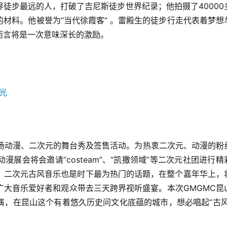
徒步最远的人，打破了吉尼斯徒步世界纪录；他拍摄了40000
材料。他被誉为“当代徐霞客” 。雷殿生的徒步行走代表着梦想
而言将是一次意味深长的激励。
多场动漫、二次元的舞台秀及签售活动。为热衷二次元、动漫的粉
展会将会邀请“costeam”、“凯撒领域”等二次元社团进行精
。二次元古风音乐也是时下最为热门的话题，在整个嘉年华上，
广大音乐爱好者和观众带去三天跨界视听盛宴。本次GMGMC昆
演，在昆山这个有着悠久历史问文化底蕴的城市，想必唱起“古风