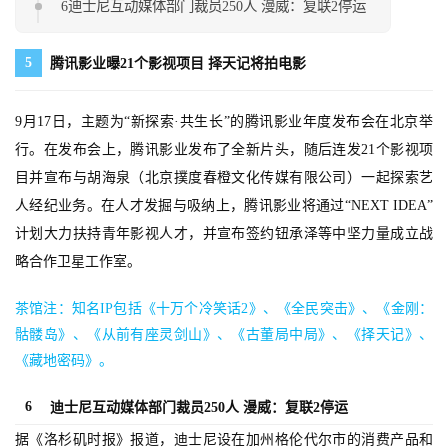
6迪士尼互动媒体部门裁员250人 漫威：复联2停运
游
戏
5
腾讯影业曝21个影视项目 择天记将拍电影
业
界
9月17日，主题为“新探索·共生长”的腾讯影业年度发布会在北京举
手
行。在发布会上，腾讯影业发布了全新片头，随后连发21个影视项
机
目并宣布与胡海泉（北京撲度春橙文化传媒有限公司）一起探索艺
游
人经纪业务。在人才发掘与吸纳上，腾讯影业将通过“NEXT IDEA”
戏
计划大力扶持青年影视人才，并宣布签约钮承泽等中坚力量成立战
略合作卫星工作室。
单
机
茶馆注：知名IP包括《十万个冷笑话2》、《全民突击》、《金刚：
游
骷髅岛》、《从前有座灵剑山》、《古董局中局》、《择天记》、
戏
《藏地密码》。
休
6
迪士尼互动媒体部门裁员250人 漫威：复联2停运
闲
据《洛杉矶时报》报道，迪士尼设在加州格伦代尔市的消费产品和