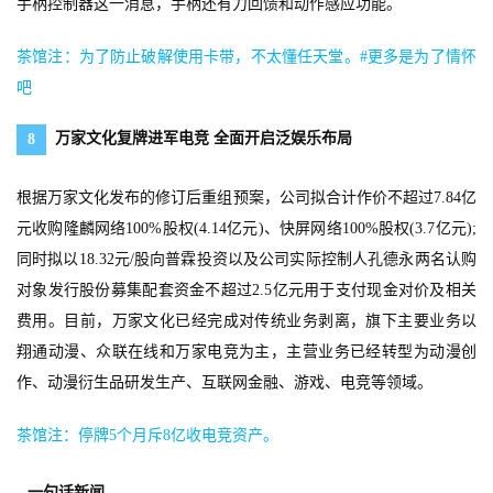
月
手柄控制器这一消息，手柄还有力回馈和动作感应功能。
3
茶馆注：为了防止破解使用卡带，不太懂任天堂。#更多是为了情怀
0
吧
日
万家文化复牌进军电竞 全面开启泛娱乐布局
8
游
茶
根据万家文化发布的修订后重组预案，公司拟合计作价不超过7.84亿
元收购隆麟网络100%股权(4.14亿元)、快屏网络100%股权(3.7亿元);
对
同时拟以18.32元/股向普霖投资以及公司实际控制人孔德永两名认购
接
对象发行股份募集配套资金不超过2.5亿元用于支付现金对价及相关
会
费用。目前，万家文化已经完成对传统业务剥离，旗下主要业务以
翔通动漫、众联在线和万家电竞为主，主营业务已经转型为动漫创
上
作、动漫衍生品研发生产、互联网金融、游戏、电竞等领域。
海
站
茶馆注：停牌5个月斥8亿收电竞资产。
一句话新闻