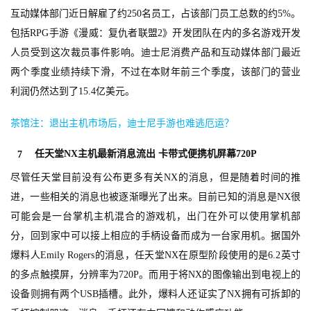
游
互动媒体部门近日解雇了约250名员工，占该部门员工总数的约5%。
戏
包括RPG手游《漫威：复仇者联盟2》开发团队在内的多名游戏开发
人员受到这次裁员事件影响。迪士尼消费产品和互动媒体部门最近
2
0
两个季度业绩持续下滑，不过在本财年前三个季度，该部门的营业
2
利润仍然达到了15.4亿美元。
5
第
茶馆注：退出主机市场后，迪士尼手游也难逃厄运？
十
任天堂NX主机最新消息流出 卡带式便携机屏幕720P
三
7
届
尽管任天堂目前没有公布更多有关NX的消息，但是随着时间的推
金
进，一些相关的消息也被逐渐曝光了出来。目前已知的消息是NX很
茶
可能会是一台掌机主机混合的游戏机，出门在外可以使用掌机部
奖
分，回到家中可以接上相应的手柄设备而成为一台家用机。据国外
爆料人Emily Rogers的消息，任天堂NX在原型阶段使用的是6.2英寸
的多点触摸屏，分辨率为720P。而用于将NX的图像输出到电视上的
7
设备则拥有两个USB插槽。此外，爆料人还证实了NX拥有可拆卸的