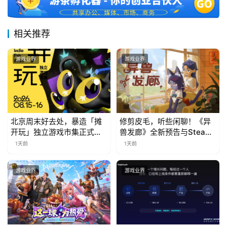
相关推荐
游戏业界
游戏业界
北京周末好去处，暴造「摊
修剪皮毛，听些闲聊！《异
开玩」独立游戏市集正式开
兽发廊》全新预告与Steam
票！
免费试玩公开
1天前
1天前
游戏业界
游戏业界