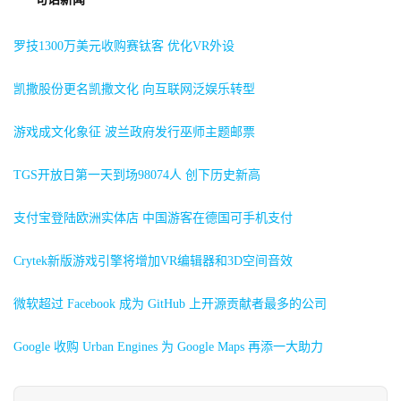
中
文
罗技1300万美元收购赛钛客 优化VR外设
(
中
凯撒股份更名凯撒文化 向互联网泛娱乐转型
国
)
游戏成文化象征 波兰政府发行巫师主题邮票
TGS开放日第一天到场98074人 创下历史新高
支付宝登陆欧洲实体店 中国游客在德国可手机支付
Crytek新版游戏引擎将增加VR编辑器和3D空间音效
微软超过 Facebook 成为 GitHub 上开源贡献者最多的公司
Google 收购 Urban Engines 为 Google Maps 再添一大助力