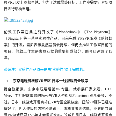
领VR开发上贡献卓越。但为了达成最终目标，工作室需要针对新项
目进行结构重组。
伦敦工作室在此之前开发了《Wonderbook》《The Playroom》
《Singstar》等一系列实验性产品，目前完成了PSVR游戏《伦敦劫
案》的开发，索尼表示虽然裁员会持续，但仍会推进工作室目前的
项目。伦敦工作室是索尼互娱的重要组成部分，距今已运营了15
年。
茶馆注：实验性产品原来是由“实验性”员工完成的。
东京电玩展增设VR专区 日本一线游戏商全缺席
2
据台媒报道，东京电玩展增设VR专区，就参展厂家来看，HTC
Vive、主打眼球追踪的Fove与VR大型街机Futuretown观众最多，不
过，日本一线游戏开发商却在VR专区全数缺席，显然VR硬件已经准
备好了，但大作级的内容还没跟上。游戏业者则透露，业界的共识
是VR游戏还要3～5年才会发光发热，这或许是日本一线游戏开发商