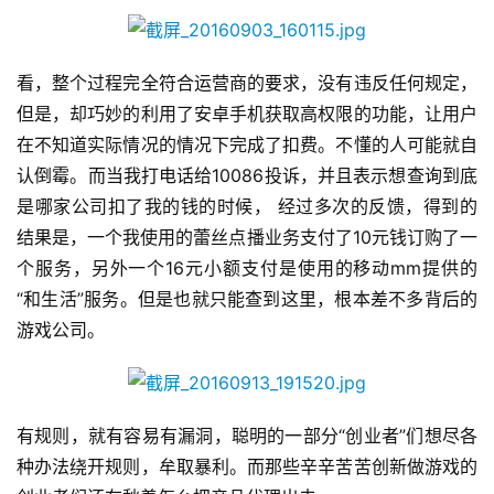
休
闲
看，整个过程完全符合运营商的要求，没有违反任何规定，
游
但是，却巧妙的利用了安卓手机获取高权限的功能，让用户
戏
在不知道实际情况的情况下完成了扣费。不懂的人可能就自
认倒霉。而当我打电话给10086投诉，并且表示想查询到底
2
是哪家公司扣了我的钱的时候， 经过多次的反馈，得到的
0
2
结果是，一个我使用的蕾丝点播业务支付了10元钱订购了一
5
个服务，另外一个16元小额支付是使用的移动mm提供的
第
“和生活”服务。但是也就只能查到这里，根本差不多背后的
十
游戏公司。
三
届
金
茶
有规则，就有容易有漏洞，聪明的一部分“创业者”们想尽各
奖
种办法绕开规则，牟取暴利。而那些辛辛苦苦创新做游戏的