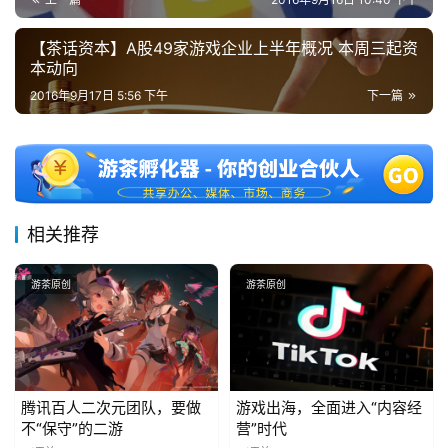
站
【茶话资本】A股49家游戏企业上半年概况 本周三起资
本动向
2016年9月17日 5:56 下午
下一篇
中
文
(
中
国
)
相关推荐
游茶原创
游茶原创
腾讯百人二次元团队，要做
游戏出海，全面进入“内容经
不“保守”的二游
营”时代