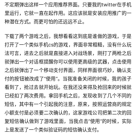
茶
不定期弹出这样一个应用推荐界面。只要我的twitter在手机
原
里运行，它就一直在起作用。这应该就是安装应用推广的一
创
种潜在方式。而更可怕的还远远不止。
游
下载了两个游戏之后，我想看看这到底是谁做的游戏，于是
戏
打开了一个类似手机cs的游戏，界面非常粗糙，没有什么玩
业
法可言，进去之后就是直接进入对战场景，刚打了两枪之后
界
就弹出一个对话框提醒你可以使用更高级的武器，点击使用
之后就弹出了一个移动支付界面，同样界面很巧妙，确认支
手
机
付的按钮被改成了“使用”。当我准备关闭的时候，我的孩子
游
看到了，抢过去就开始玩。在我还没来得及抢回来的时候就
戏
已经扣了两次费用。拿回手机之后，发现收到了几个不同的
短信，其中有一个引起我的注意，原来，按照运营商的规定
单
小额支付是必须要二次确认的，这家游戏公司把第二次的回
机
复短信确认做到了游戏里面，当我点击“使用”的时候，实际
游
上是发送了一个类似验证码的短信确认支付。
戏