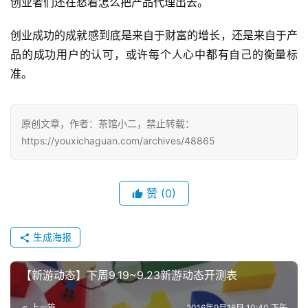
创业者们还在愁着怎么把产品代理出去。
7
创业成功的成就感到底是来自于财富的增长，还是来自于产
品的成功用户的认可，或许每个人心中都有自己的衡量标
月
准。
3
0
原创文章，作者：茶馆小二，禁止转载：
日
https://youxichaguan.com/archives/48865
游
茶
赞
(0)
对
接
生成海报
会
【新游动态】下周9.19~9.23新游动态开测表
上
海
上一篇
2016年9月16日 10:40 下午