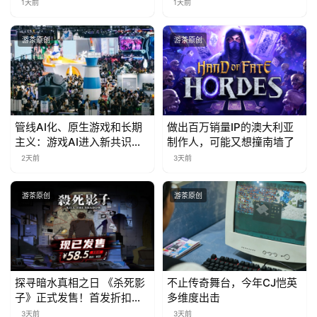
1天前
1天前
游茶原创
游茶原创
管线AI化、原生游戏和长期
做出百万销量IP的澳大利亚
主义：游戏AI进入新共识时
制作人，可能又想撞南墙了
代
2天前
3天前
游茶原创
游茶原创
探寻暗水真相之日 《杀死影
不止传奇舞台，今年CJ恺英
子》正式发售！首发折扣限
多维度出击
时开启中
3天前
3天前