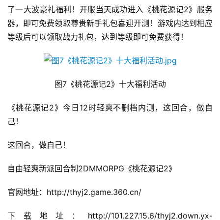
茶
了一大波豪礼福利！开服当天成功进入《桃花源记2》服务
对
器，即可免费领取尊贵新手礼包喜迎开测！游戏内达到相应
等级后可以领取战力礼包，达到等级即可免费获得！
接
会
上
图7《桃花源记2》十大福利活动
海
《桃花源记2》今日12时轻爽不删档内测，这回合，做自
站
己！
这回合，做自己！
中
文
自由轻爽新派回合制2DMMORPG《桃花源记2》
(
中
官网地址：http://thyj2.game.360.cn/
国
)
下载地址：http://101.227.15.6/thyj2.down.yx-