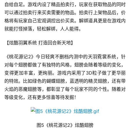
机
自给自足。游戏内设了精品拍卖行，玩家在获取物品的同时
游
可以通过拍卖行来买卖需要的物品。拍卖行上架物品后，价
戏
格将有玩家自己宏观调控出价买卖。解绑道具更是在游戏内
就能打怪掉落，轻松解绑，人人能得。
单
机
【炫酷羽翼系统 打造回合新天地】
游
戏
《桃花源记2》今日轻爽不删档内测中的天羽霓裳系统，针
对每个翅膀都做了有独特的风格，翅膀会随着等级的变化，
休
变得更加丰富，更绚丽。游戏内采用了3D粒子做了更华丽
闲
的特效。比如绿色的蝴蝶翅膀，蓝透明的精灵翅膀，还有带
游
戏
火焰的恶魔翅膀等，都彰显了每个玩家不同的个性。随着对
等级变化，还有更多惊喜等待发掘！
2
0
2
5
图5《桃花源记2》炫酷翅膀