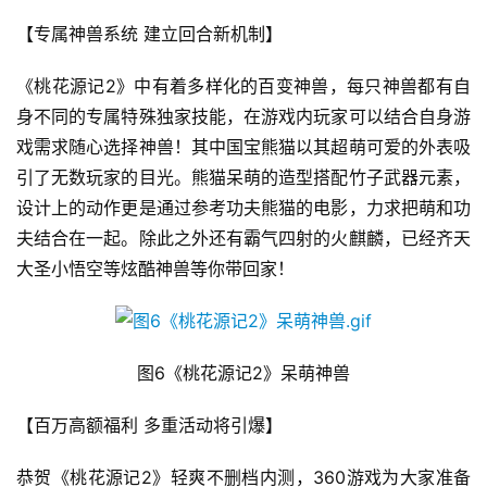
第
十
【专属神兽系统 建立回合新机制】
三
届
《桃花源记2》中有着多样化的百变神兽，每只神兽都有自
金
身不同的专属特殊独家技能，在游戏内玩家可以结合自身游
茶
戏需求随心选择神兽！其中国宝熊猫以其超萌可爱的外表吸
奖
引了无数玩家的目光。熊猫呆萌的造型搭配竹子武器元素，
设计上的动作更是通过参考功夫熊猫的电影，力求把萌和功
夫结合在一起。除此之外还有霸气四射的火麒麟，已经齐天
7
大圣小悟空等炫酷神兽等你带回家！
月
3
图6《桃花源记2》呆萌神兽
0
日
【百万高额福利 多重活动将引爆】
游
恭贺《桃花源记2》轻爽不删档内测，360游戏为大家准备