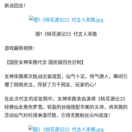
新派回合！
图1《桃花源记2》代言人宋茜
游戏最新视频：
【国民女神宋茜代言 国民级回合巨制】
女神宋茜再次挑战古装造型，仙气十足，帅气撩人，瞬间引
爆了网络关注，俘获了万千网友、玩家的心！
在此次代言的定妆照中，女神宋茜亲自演绎《桃花源记2》
经典仙女角色梦雪。轻盈的丝缎搭配华美的头饰，将宋茜的
灵动仙气衬托得淋漓尽致，引得无数粉丝尖叫连连！