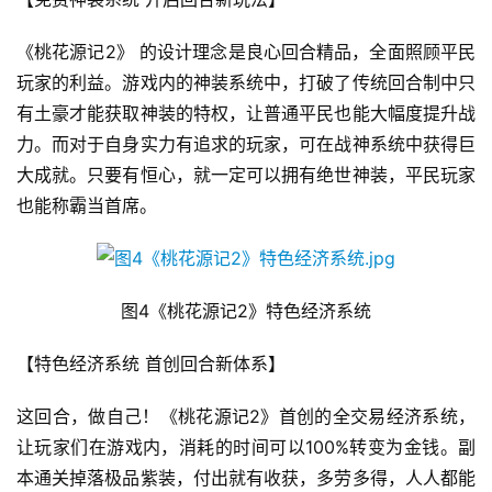
《桃花源记2》 的设计理念是良心回合精品，全面照顾平民
玩家的利益。游戏内的神装系统中，打破了传统回合制中只
首
有土豪才能获取神装的特权，让普通平民也能大幅度提升战
页
力。而对于自身实力有追求的玩家，可在战神系统中获得巨
大成就。只要有恒心，就一定可以拥有绝世神装，平民玩家
游
也能称霸当首席。
茶
原
创
图4《桃花源记2》特色经济系统
游
戏
【特色经济系统 首创回合新体系】
业
界
这回合，做自己！《桃花源记2》首创的全交易经济系统，
让玩家们在游戏内，消耗的时间可以100%转变为金钱。副
手
本通关掉落极品紫装，付出就有收获，多劳多得，人人都能