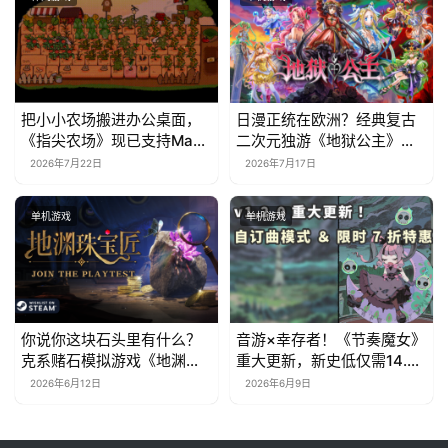
把小小农场搬进办公桌面，
日漫正统在欧洲？经典复古
《指尖农场》现已支持Mac
二次元独游《地狱公主》现
系统！
已EA上线
2026年7月22日
2026年7月17日
单机游戏
单机游戏
你说你这块石头里有什么？
音游×幸存者！《节奏魔女》
克系赌石模拟游戏《地渊珠
重大更新，新史低仅需14.7
宝匠》6月12日开启Steam
元
2026年6月12日
2026年6月9日
免费测试！