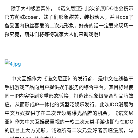
闲
    除了大神级嘉宾外，《诺文尼亚》此次参展IDO也会携带
游
官方萌妹coser，妹子们形象甜美，装扮动人，并且cos了
戏
备受国内粉丝喜爱的二次元形象，好奇的话一定要来现场一
探究竟，萌妹们将等待玩家大人们来调戏哦！
2
0
2
5
第
十
    中文互娱作为《诺文尼亚》的发行商，是中文在线基于
三
届
手机游戏产品向用户提供娱乐服务的综合平台，其目标是使
金
同一IP内容得到多重形态转换，打造出现象级复合型品牌效
茶
应，从而形成IP一体化的新型泛娱乐发行。此次IDO漫展为
奖
中文互娱提供了在二次元领域曝光品牌的机会，《诺文尼
亚》作为中文互娱最重视的一款二次元类手游也期待在IDO
的展台上大方光彩，诚邀所有二次元爱好者亲临漫展，与
7