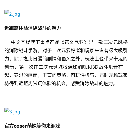
游
戏
近距离体验消除战斗的魅力
业
界
    中文互娱旗下重点产品《诺文尼亚》是一款二次元风格
的消除战斗手游，对于二次元爱好者和玩家来说有极大吸引
手
力，除了堪比日漫的剧情和画风之外，玩法上也带来十足的
机
创新，第一次在二次元领域将连珠消除和3D战斗融合在一
游
戏
起，养眼的画面，丰富的策略，可玩性极高，届时现场玩家
将得到近距离试玩体验的机会，感受消除战斗的魅力。
单
机
游
戏
官方coser萌妹等你来调戏
休