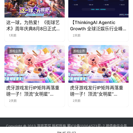
这一球，为热爱！《街球艺
【ThinkingAI Agentic
术》周年庆典8月8日正式上
Growth 全球泛娱乐行业峰
线，多重福利与全新内容同
会】Agent 时代，人到底负
1天前
2天前
步开启
责什么
游戏业界
游戏业界
虎牙游戏发行IP矩阵再落重
虎牙游戏发行IP矩阵再落重
磅一子！顶流“女明星”
磅一子！顶流“女明星”
ZANMANG LOOPY 正版3D
ZANMANG LOOPY 正版3D
2天前
2天前
消除手游《消消奇遇》惊喜
消除手游《消消奇遇》惊喜
曝光
曝光
Copyright © 2013 游戏茶馆 版权所有
蜀ICP备11004573号-7
增值电信业务
经营许可证 川B2-20170060号