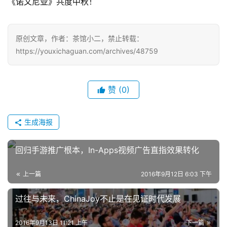
《诺文尼亚》共度中秋！
月
3
原创文章，作者：茶馆小二，禁止转载：
https://youxichaguan.com/archives/48759
0
日
游
赞
(0)
茶
生成海报
对
接
回归手游推广根本，In-Apps视频广告直指效果转化
会
上一篇
2016年9月12日 6:03 下午
上
过往与未来，ChinaJoy不止是在见证时代发展
海
站
2016年9月13日 11:21 上午
下一篇