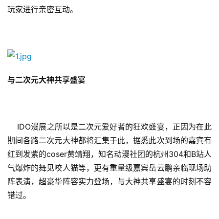
玩家进行亲密互动。
与二次元大神共享盛宴
    IDO漫展之所以是二次元爱好者的狂欢盛宴，正因为在此
期间各路二次元大神都将汇集于此，据悉此次到场的嘉宾有
首
红到发紫的coser黄靖翔，知名动漫社团的杭州304和B站人
页
气爆炸的舞见咬人猫等，更有重量级嘉宾岳云鹏亲临现场助
阵表演，超豪华阵容实力登场，与大神共享盛宴的时刻不容
游
茶
错过。
原
创