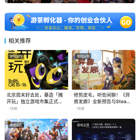
中
文
(
相关推荐
中
国
)
游戏业界
游戏业界
北京周末好去处，暴造「摊
修剪皮毛，听些闲聊！《异
开玩」独立游戏市集正式开
兽发廊》全新预告与Steam
票！
免费试玩公开
1天前
1天前
游戏业界
游戏业界