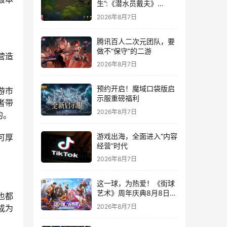
生”:《潜水员戴夫》
DLC《丛林》移动端定档
2026年8月7日
8月14日
腾讯百人二次元团队，要
做不“保守”的二游
营造
2026年8月7日
预约开启！魔域口袋版启
游市
示服重磅福利
者带
2026年8月7日
的。
游戏出海，全面进入“内容
可厚
经营”时代
2026年8月7日
这一球，为热爱！《街球
艺术》周年庆典8月8日正
也都
式上线，多重福利与全新
2026年8月7日
成为
内容同步开启