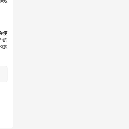
游戏
会使
力的
的悲