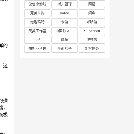
微信小游戏
街头篮球
网易
完美世界
Valve
闲鱼
泡泡玛特
卡游
米哈游
天美工作室
中国独立游戏联盟
Supercell
ps5
鹰角
逆神者
挥的
帕斯亚科技
全面战争
刺客信条
，这
的操
拙，
能极