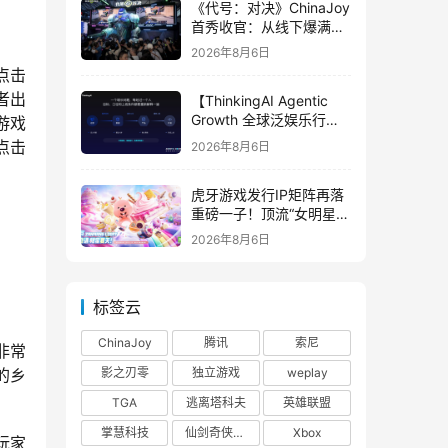
《代号：对决》ChinaJoy
首秀收官：从线下爆满看
见玩家的真实期待
2026年8月6日
点击
者出
【ThinkingAI Agentic
Growth 全球泛娱乐行业
游戏
峰会】Agent 时代，人到
点击
2026年8月6日
底负责什么
虎牙游戏发行IP矩阵再落
重磅一子！顶流“女明星”
ZANMANG LOOPY 正版
2026年8月6日
3D消除手游《消消奇遇》
惊喜曝光
标签云
ChinaJoy
腾讯
索尼
非常
影之刃零
独立游戏
weplay
的乡
TGA
逃离塔科夫
英雄联盟
掌慧科技
仙剑奇侠传四
Xbox
玩家