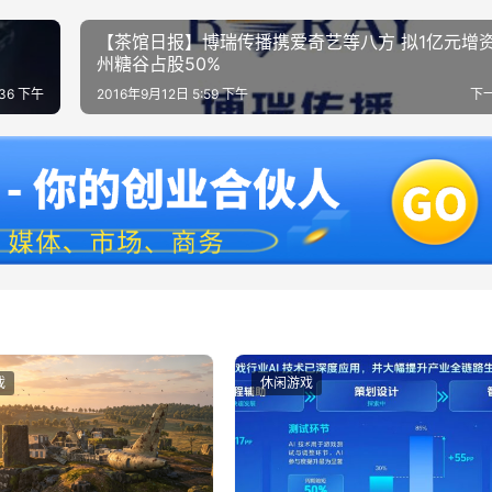
【茶馆日报】博瑞传播携爱奇艺等八方 拟1亿元增
州糖谷占股50%
:36 下午
2016年9月12日 5:59 下午
下
戏
休闲游戏