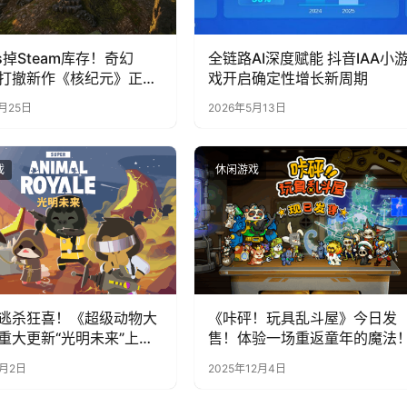
s掉Steam库存！奇幻
全链路AI深度赋能 抖音IAA小
搜打撤新作《核纪元》正式
戏开启确定性增长新周期
team：武器属性全靠手
6月25日
2026年5月13日
死全掉光！
戏
休闲游戏
逃杀狂喜！《超级动物大
《咔砰！玩具乱斗屋》今日发
重大更新“光明未来”上
售！体验一场重返童年的魔法
墙杀神器来袭
4月2日
2025年12月4日