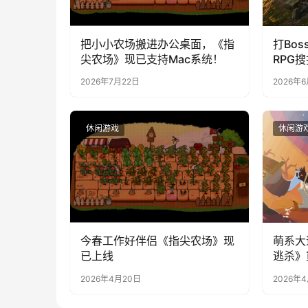
把小小农场搬进办公桌面，《指
打Bos
尖农场》现已支持Mac系统！
RPG
上线S
2026年7月22日
2026年
造，暴
休闲游戏
休闲游
今春工作好伴侣《指尖农场》现
萌系大
已上线
逃杀》
线，隔
2026年4月20日
2026年