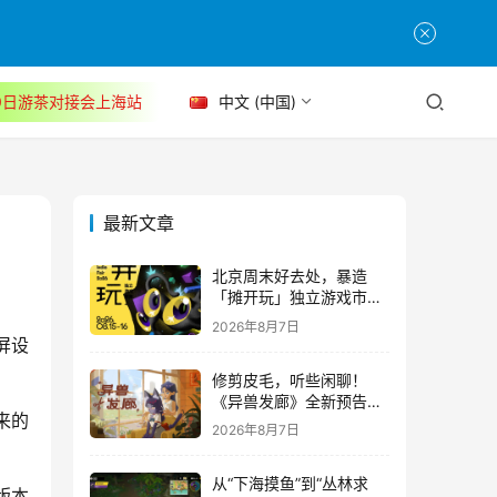
30日游茶对接会上海站
中文 (中国)
最新文章
北京周末好去处，暴造
「摊开玩」独立游戏市集
正式开票！
2026年8月7日
屏设
修剪皮毛，听些闲聊！
《异兽发廊》全新预告与
来的
Steam免费试玩公开
2026年8月7日
从“下海摸鱼”到“丛林求
版本