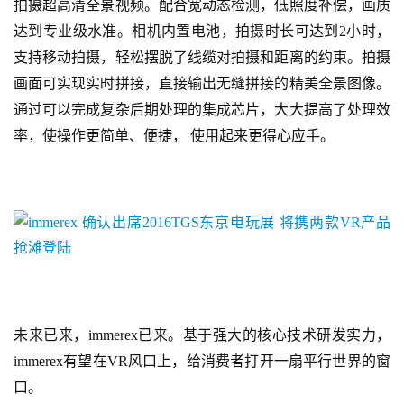
拍摄超高清全景视频。配合宽动态检测，低照度补偿，画质
达到专业级水准。相机内置电池，拍摄时长可达到2小时，
中
支持移动拍摄，轻松摆脱了线缆对拍摄和距离的约束。拍摄
文
画面可实现实时拼接，直接输出无缝拼接的精美全景图像。
(
中
通过可以完成复杂后期处理的集成芯片，大大提高了处理效
国
率，使操作更简单、便捷， 使用起来更得心应手。
)
未来已来，immerex已来。基于强大的核心技术研发实力， 
immerex有望在VR风口上，给消费者打开一扇平行世界的窗
口。