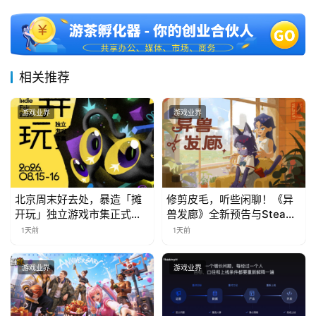
相关推荐
游戏业界
游戏业界
北京周末好去处，暴造「摊
修剪皮毛，听些闲聊！《异
开玩」独立游戏市集正式开
兽发廊》全新预告与Steam
票！
免费试玩公开
1天前
1天前
游戏业界
游戏业界