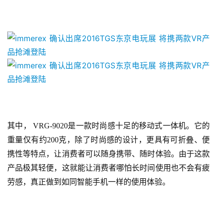
游
戏
业
界
手
机
游
戏
其中， VRG-9020是一款时尚感十足的移动式一体机。它的
重量仅有约200克，除了时尚感的设计，更具有可折叠、便
单
携性等特点，让消费者可以随身携带、随时体验。由于这款
机
游
产品极其轻便，这就能让消费者哪怕长时间使用也不会有疲
戏
劳感，真正做到如同智能手机一样的使用体验。
休
闲