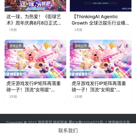
这一球，为热爱！《街球艺
【ThinkingAI Agentic
术》周年庆典8月8日正式上
Growth 全球泛娱乐行业峰
线，多重福利与全新内容同
会】Agent 时代，人到底负
1天前
2天前
步开启
责什么
游戏业界
游戏业界
虎牙游戏发行IP矩阵再落重
虎牙游戏发行IP矩阵再落重
磅一子！顶流“女明星”
磅一子！顶流“女明星”
ZANMANG LOOPY 正版3D
ZANMANG LOOPY 正版3D
2天前
2天前
消除手游《消消奇遇》惊喜
消除手游《消消奇遇》惊喜
曝光
曝光
Copyright © 2013 游戏茶馆 版权所有
蜀ICP备11004573号-7
增值电信业务
经营许可证 川B2-20170060号
联系我们