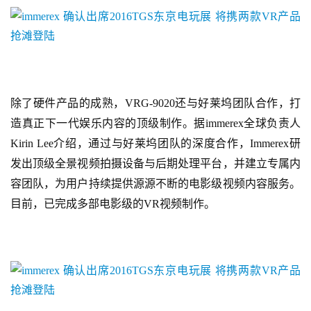
游
戏
2
0
2
除了硬件产品的成熟，VRG-9020还与好莱坞团队合作，打
5
造真正下一代娱乐内容的顶级制作。据immerex全球负责人
第
Kirin Lee介绍，通过与好莱坞团队的深度合作，Immerex研
十
发出顶级全景视频拍摄设备与后期处理平台，并建立专属内
三
容团队，为用户持续提供源源不断的电影级视频内容服务。
届
金
目前，已完成多部电影级的VR视频制作。
茶
奖
7