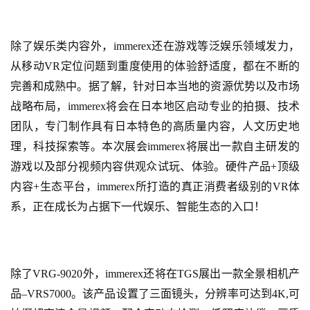
月
3
除了娱乐类内容外，immerex还在游戏等泛娱乐领域发力，
0
从移动VR定位问题到重度使用的体验舒适度，都在不断的
完善和成熟中。据了解，针对日本当地的资源优势以及市场
日
战略布局，immerex将会在日本地区启动专业的拍摄、技术
游
团队，专门制作具有日本特色的高质量内容，人文历史地
茶
理，科技探索等。本次展会immerex将展出一款自主研发的
对
游戏以及部分视频内容供观众试玩、体验。硬件产品+顶级
内容+生态平台，immerex所打造的真正消费者级别的VR体
接
系，正在成长为占据下一代娱乐、智能生态的入口！
会
上
海
除了VRG-9020外，immerex还将在TGS展出一款全景相机产
站
品–VRS7000。该产品设置了三面镜头，分辨率可达到4K,可