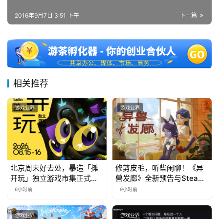
2016年9月7日 3:51 下午
下一篇
相关推荐
游戏业界
游戏业界
北京周末好去处，暴造「摊
修剪皮毛，听些闲聊！《异
开玩」独立游戏市集正式开
兽发廊》全新预告与Steam
票！
免费试玩公开
6小时前
9小时前
游戏业界
游戏业界