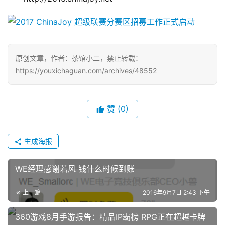
茶
对
接
会
原创文章，作者：茶馆小二，禁止转载：
https://youxichaguan.com/archives/48552
上
海
赞
(0)
站
生成海报
中
文
WE经理感谢若风 钱什么时候到账
(
中
上一篇
2016年9月7日 2:43 下午
国
)
360游戏8月手游报告：精品IP霸榜 RPG正在超越卡牌