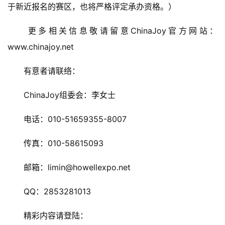
于新近报名的赛区，也将严格评定承办资格。）
游
戏
　　更多相关信息敬请留意ChinaJoy官方网站：
www.chinajoy.net
单
机
　　有意者请联络：
游
戏
　　ChinaJoy组委会：李女士
休
　　电话：010-51659355-8007
闲
游
　　传真：010-58615093
戏
　　邮箱：limin@howellexpo.net
2
0
　　QQ：2853281013
2
5
　　精彩内容请登陆：