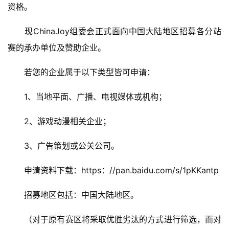
资格。
　　现ChinaJoy组委会正式面向中国大陆地区招募各分站
首
赛的承办单位及赞助企业。
页
　　若您的企业属于以下类型皆可申请：
游
　　1、当地平面、广播、电视媒体或机构；
茶
原
　　2、游戏动漫相关企业；
创
　　3、广告策划或公关公司。
游
戏
　　申请资料下载：https：//pan.baidu.com/s/1pKKantp
业
界
　　招募地区包括：中国大陆地区。
手
　　（对于原有赛区将采取优胜劣汰的方式进行筛选，而对
机