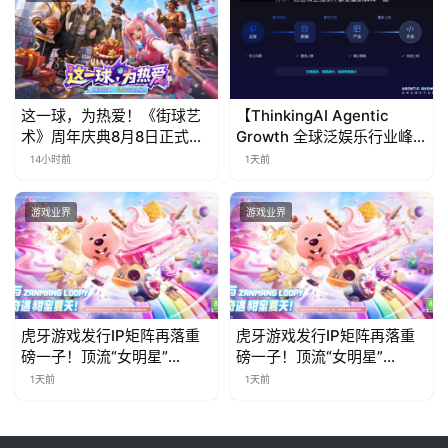
这一球，为热爱！《街球艺
【ThinkingAI Agentic
术》周年庆典8月8日正式上
Growth 全球泛娱乐行业峰
线，多重福利与全新内容同
会】Agent 时代，人到底负
14小时前
1天前
步开启
责什么
游戏业界
游戏业界
虎牙游戏发行IP矩阵再落重
虎牙游戏发行IP矩阵再落重
磅一子！顶流“女明星”
磅一子！顶流“女明星”
ZANMANG LOOPY 正版3D
ZANMANG LOOPY 正版3D
1天前
1天前
消除手游《消消奇遇》惊喜
消除手游《消消奇遇》惊喜
曝光
曝光