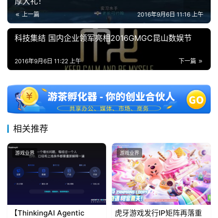
厚大礼！
上一篇
2016年9月6日 11:16 上午
科技集结 国内企业领军亮相2016GMGC昆山数娱节
2016年9月6日 11:22 上午
下一篇
相关推荐
游戏业界
游戏业界
【ThinkingAI Agentic
虎牙游戏发行IP矩阵再落重