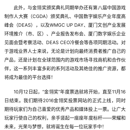
此外，与金翎奖颁奖典礼同期举办还有第八届中国游戏
制作人大赛（CGDA）颁奖典礼、中国数字娱乐产业年度高
峰会（DEAS），以及WMGC UP DAY、厦门文创产业发展
环境推介（市、区）、产业报告发布会、厦门数字娱乐企业
见面会暨考察活动、DEAS CEO冷餐会等各项同期活动。对
于游戏业界人士来说，无论是计划向最终消费者推广自己的
产品，还是计划在全球范围内的游戏市场寻找商机和合作伙
伴，这一系列丰富多彩的系列活动及其绝佳的推广资源，都
将成为最佳的平台选择！
10月12日起，“金翎奖”年度票选就将开始，直至11月16
日结束。我们期待2016金翎奖投票网站的正式上线，同时
首
期待玩家们为自己喜爱的优秀产品和媒体投上一票。让广大
页
玩家行使自己的权利，亲手竖起一座座年度标杆——荣耀和
未来，光荣与梦想，就将诞生在每一位玩家手中！
游