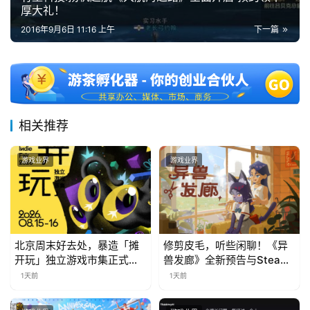
站
厚大礼！
2016年9月6日 11:16 上午
下一篇
中
文
(
中
相关推荐
国
)
游戏业界
游戏业界
北京周末好去处，暴造「摊
修剪皮毛，听些闲聊！《异
开玩」独立游戏市集正式开
兽发廊》全新预告与Steam
票！
免费试玩公开
1天前
1天前