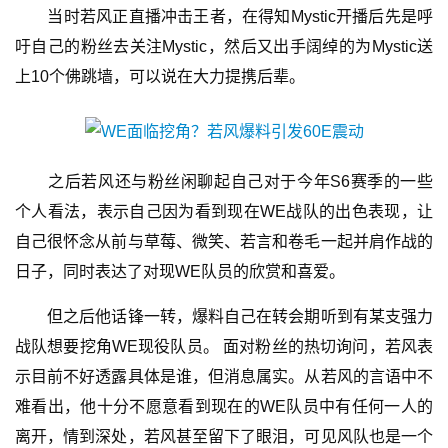
　　当时若风正直播冲击王者，在得知Mystic开播后先是呼
吁自己的粉丝去关注Mystic，然后又出手阔绰的为Mystic送
上10个佛跳墙，可以说在大力提携后辈。
　　之后若风还与粉丝闲聊起自己对于今年S6赛季的一些
个人看法，表示自己因为看到现在WE战队的出色表现，让
自己很怀念从前与草莓、微笑、若言和卷毛一起并肩作战的
日子，同时表达了对现WE队员的欣赏和喜爱。
　　但之后他话锋一转，爆料自己在转会期听到有某支强力
首
页
战队想要挖角WE现役队员。 面对粉丝的热切询问，若风表
示目前不好透露具体是谁，但消息属实。从若风的言语中不
游
难看出，他十分不愿意看到现在的WE队员中有任何一人的
茶
离开，情到深处，若风甚至留下了眼泪，可见风队也是一个
原