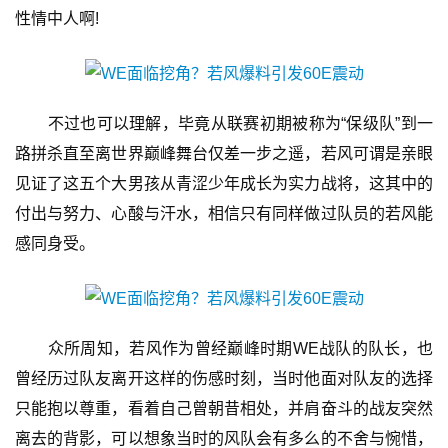
性情中人啊!
创
游
戏
　　不过也可以理解，毕竟从联赛初期被称为“保级队”到一
业
界
路拼杀直至离世界巅峰舞台仅差一步之遥，若风可谓是亲眼
见证了这五个大男孩从青涩少年成长为实力战将，这其中的
手
付出与努力、心酸与汗水，相信只有同样做过队员的若风能
机
感同身受。
游
戏
单
　　众所周知，若风作为曾经巅峰时期WE战队的队长，也
机
游
曾经历过队友离开这样的伤感时刻，当时他面对队友的选择
戏
只能抱以尊重，看着自己曾朝昔相处，并肩奋斗的战友突然
离去的背影，可以想象当时的风队会有多么的不舍与惋惜，