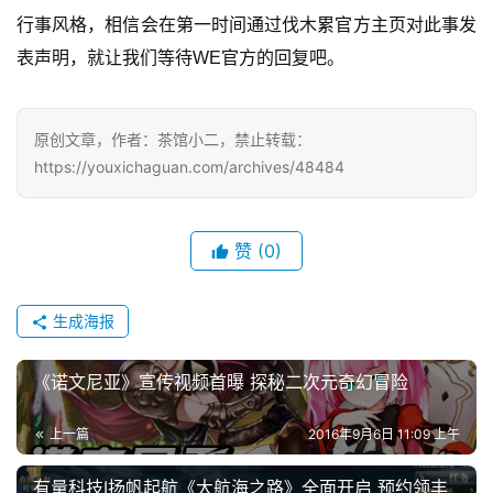
7
行事风格，相信会在第一时间通过伐木累官方主页对此事发
表声明，就让我们等待WE官方的回复吧。
月
3
原创文章，作者：茶馆小二，禁止转载：
0
https://youxichaguan.com/archives/48484
日
游
赞
(0)
茶
对
生成海报
接
会
《诺文尼亚》宣传视频首曝 探秘二次元奇幻冒险
上
上一篇
2016年9月6日 11:09 上午
海
有量科技I扬帆起航《大航海之路》全面开启 预约领丰