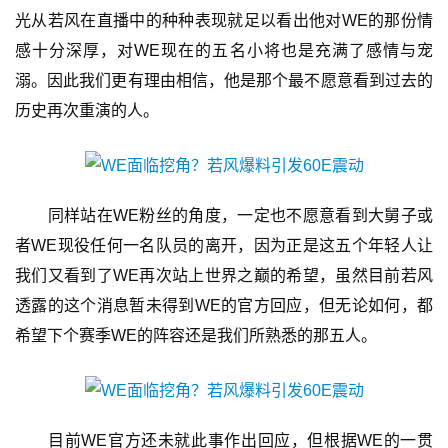
休
光从若风在直播中的种种表现就足以看出他对WE的那份情
闲
感十分深厚，对WE现在的五名小将也是充满了感情与宠
游
溺。因此我们更有理由相信，他是那个最不愿意看到过去的
戏
历史再次重演的人。
2
0
2
5
　　同样站在WE粉丝的角度，一定也不愿意看到大舅子或
第
者WE现役任何一名队员的离开，因为正是这五个年轻人让
十
我们又看到了WE再次站上世界之巅的希望，虽然目前若风
三
届
透露的这个消息暂未得到WE的官方回应，但无论如何，都
金
希望下个赛季WE的阵容还是我们所熟悉的那五人。
茶
奖
　　目前WE官方还未就此事作出回应，但根据WE的一贯