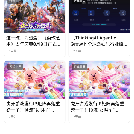
游戏业界
游戏业界
这一球，为热爱！《街球艺
【ThinkingAI Agentic
术》周年庆典8月8日正式上
Growth 全球泛娱乐行业峰
线，多重福利与全新内容同
会】Agent 时代，人到底负
1天前
2天前
步开启
责什么
游戏业界
游戏业界
虎牙游戏发行IP矩阵再落重
虎牙游戏发行IP矩阵再落重
磅一子！顶流“女明星”
磅一子！顶流“女明星”
ZANMANG LOOPY 正版3D
ZANMANG LOOPY 正版3D
2天前
2天前
消除手游《消消奇遇》惊喜
消除手游《消消奇遇》惊喜
曝光
曝光