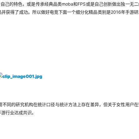
moba
FPS
于自己的特色，或是传承经典品类
和
或是自己创新做出独一无二
2016
品并获得了成功。所以做好电竞下面一个细分化精品类别是
年手游研
管不同的研究机构在统计口径与统计方法上存在差异，但关于女性用户在
手游行业达成共识。