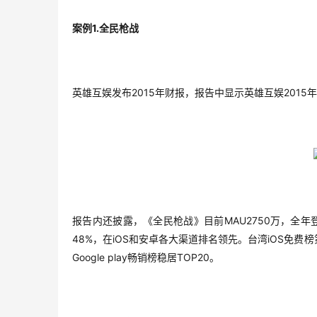
1.
案例
全民枪战
2015
2015
英雄互娱发布
年财报，报告中显示英雄互娱
年
MAU2750
报告内还披露，《全民枪战》目前
万，全年
48%
iOS
iOS
，在
和安卓各大渠道排名领先。台湾
免费榜
Google play
TOP20
畅销榜稳居
。