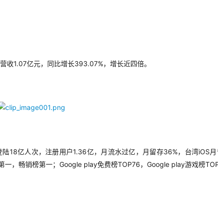
1.07
393.07%
营收
亿元，同比增长
，增长近四倍。
18
1.36
36%
iOS
登陆
亿人次，注册用户
亿，月流水过亿，月留存
，台湾
月
Google play
TOP76
Google play
TO
第一，畅销榜第一；
免费榜
，
游戏榜