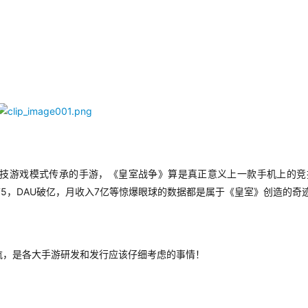
技游戏模式传承的手游，《皇室战争》算是真正意义上一款手机上的竞
5
DAU
7
前
，
破亿，月收入
亿等惊爆眼球的数据都是属于《皇室》创造的奇
航，是各大手游研发和发行应该仔细考虑的事情！