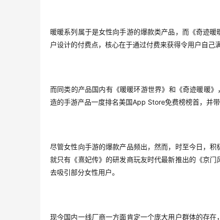
暖暖系列属于是女性向手游的爆款类产品，而《奇迹暖
户设计的付费点，核心在于通过付费来获得令用户自己
而同类的产品国内有《暖暖环游世界》和《奇迹暖暖》
App Store
造的手游产品一度排名美国
免费榜榜首，并带
尽管女性向手游的爆款产品频出，然而，时至今日，积
就只有《熹妃传》的研发商玩友时代最新推出的《京门
去吸引部分女性用户。
现今国内一线厂商一方面肯定一个庞大用户群体的存在