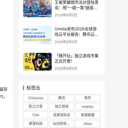
王者荣耀城市派对登陆青
岛：用“一城一策”链接海
洋场景，以双向奔赴带动
2026年8月5日
夏日文旅
Omdia发布2026全球游
戏云平台报告：腾讯云连
续两年入选“领导者”象限
2026年8月5日
「摊开玩」独立游戏市集
正式开票！
2026年8月5日
标签云
留存
P5
，
ChinaJoy
腾讯
索尼
影之刃零
独立游戏
weplay
TGA
逃离塔科夫
英雄联盟
掌慧科技
仙剑奇侠传四
Xbox