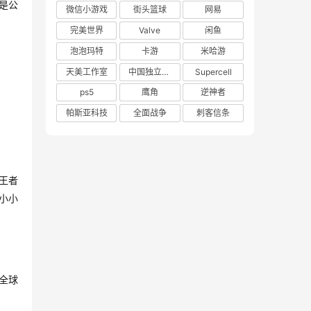
是公
微信小游戏
街头篮球
网易
完美世界
Valve
闲鱼
泡泡玛特
卡游
米哈游
天美工作室
中国独立游戏联盟
Supercell
ps5
鹰角
逆神者
帕斯亚科技
全面战争
刺客信条
王者
小小
全球