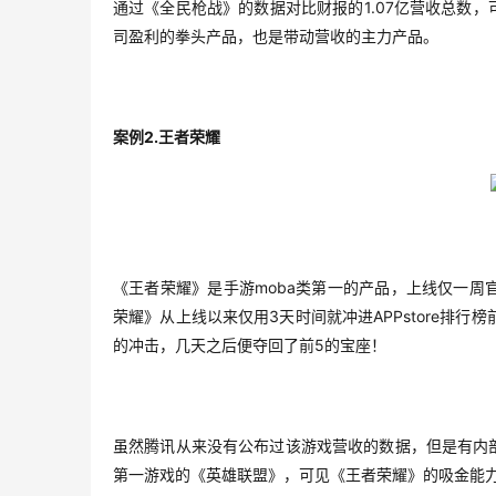
1.07
通过《全民枪战》的数据对比财报的
亿营收总数，
司盈利的拳头产品，也是带动营收的主力产品。
2.
案例
王者荣耀
moba
《王者荣耀》是手游
类第一的产品，上线仅一周
3
APPstore
荣耀》从上线以来仅用
天时间就冲进
排行榜
5
的冲击，几天之后便夺回了前
的宝座！
虽然腾讯从来没有公布过该游戏营收的数据，但是有内
第一游戏的《英雄联盟》，可见《王者荣耀》的吸金能