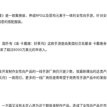
RPG
暖》是一款集换装、养成
以及冒险元素于一体的女性向手游，针对女
满意的搭配服装。
，国外有《金·卡戴珊：好莱坞》这款手游是由美国社交名媛金·卡戴珊亲
6000
来了超过
万美元的年收入。
极开发制作女性向产品的一线手游厂商仍只是少数，就最新爆出的这类产
风月》一款而已，更多的一线厂商则是寄希望于用男性手游产品中的某些
，一方面又没有太花心思为这个群体来制作产品，造成了女性向产品在市