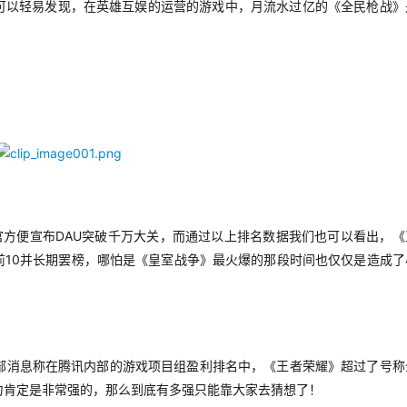
可以轻易发现，在英雄互娱的运营的游戏中，月流水过亿的《全民枪战》
DAU
官方便宣布
突破千万大关，而通过以上排名数据我们也可以看出，《
10
前
并长期罢榜，哪怕是《皇室战争》最火爆的那段时间也仅仅是造成了
部消息称在腾讯内部的游戏项目组盈利排名中，《王者荣耀》超过了号称
力肯定是非常强的，那么到底有多强只能靠大家去猜想了！