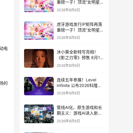
重磅一子！顶流“女明星”
ZANMANG LOOPY 正版
2026年8月6日
3D消除手游《消消奇遇》
惊喜曝光
虎牙游戏发行IP矩阵再落
重磅一子！顶流“女明星”
ZANMANG LOOPY 正版
2026年8月6日
3D消除手游《消消奇遇》
惊喜曝光
动电
沐小葵全新特写亮相！
《影之刃零》预售 8月12
日开启
2026年8月6日
连续五年参展！Level
场的
Infinite 公布2026科隆游
戏展产品阵容
2026年8月6日
管线AI化、原生游戏和长
期主义：游戏AI进入新共
识时代
2026年8月6日