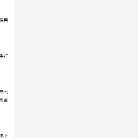
性用
手打
品也
卖点
场上