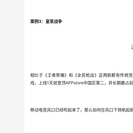
3
案例
：皇室战争
相比于《王者荣耀》和《全民枪战》这两款都有传统竞
1
APPstore
戏，上线
天就登顶
中国区第二，并长期霸占
移动电竞风口已经吹起来了，那么如何在风口下扬帆起