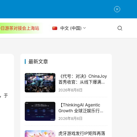
30日游茶对接会上海站
中文 (中国)
最新文章
《代号：对决》ChinaJoy
首秀收官：从线下爆满看
见玩家的真实期待
2026年8月6日
，于
【ThinkingAI Agentic
Growth 全球泛娱乐行业
峰会】Agent 时代，人到
2026年8月6日
底负责什么
虎牙游戏发行IP矩阵再落