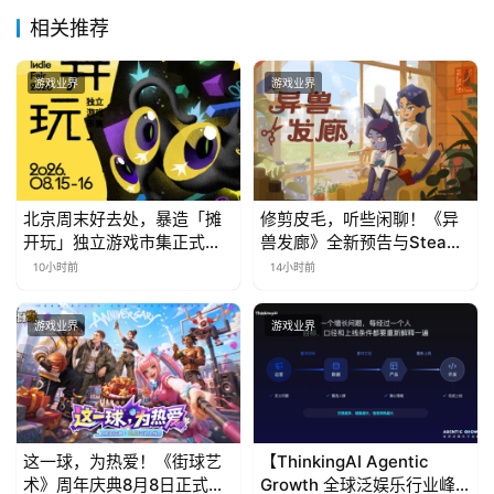
相关推荐
游戏业界
游戏业界
北京周末好去处，暴造「摊
修剪皮毛，听些闲聊！《异
开玩」独立游戏市集正式开
兽发廊》全新预告与Steam
票！
免费试玩公开
10小时前
14小时前
游戏业界
游戏业界
这一球，为热爱！《街球艺
【ThinkingAI Agentic
术》周年庆典8月8日正式上
Growth 全球泛娱乐行业峰