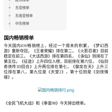
东亚榜单
东南亚榜单
中东榜单
国内
畅销
榜单
今天
国内
iOS畅销榜
上，经过一个周末的积累，《梦幻西
游》重新夺冠，《王者荣耀》排在第二，《火影忍者》目前
稳定在前三，《大话西游》排在第四名，《诛仙》则排在了
第五位。《征途》上升四位入榜，目前排在第六位，《仙剑
奇侠传
3D回合
》上升两位排在第七，《御龙在天》上升三
位排在第八，第九位是《天堂
2
》，第十位则是《剑侠情
缘》。
《全民飞机大战》和《拳皇
98》今天掉出榜单。