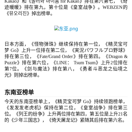
戏
Kakao
》和《
놀러와
마이홈
 for Kakao
》排在第六第七，《奇
迹暖暖》排在第九，第十位是《皇室战争》。
WEBZEN的
《
뮤오리진
》掉出榜单。
2
0
2
5
日本
方面，《怪物弹珠》继续保持在第一位，
《
精灵宝可
第
梦
 Go
》上升一位排在第二位，《
実況パワフルプロ野球
》
十
排在第三位，《
Fate/Grand Order
》排在第四。
《
Dragon & 
三
Puzzle》排在第六位，《LINE： Tsum Tsum》上升2位排在
届
第7位。《剑与魔法》排在第八，
《勇者斗恶龙之仙境之
金
光》
则掉出榜单。
茶
奖
东南亚榜单
今天的东南亚榜单上，
《精灵宝可梦
 Go
》持续领跑榜单，
《发发发老虎机》保持在第二位，《皇室战争》排在第三
位。《列王的纷争》上升两位排在第四，第五位是上升
21名
7
的《少年三国志》，《倚天屠龙记》紧随其后排在第六名。
月