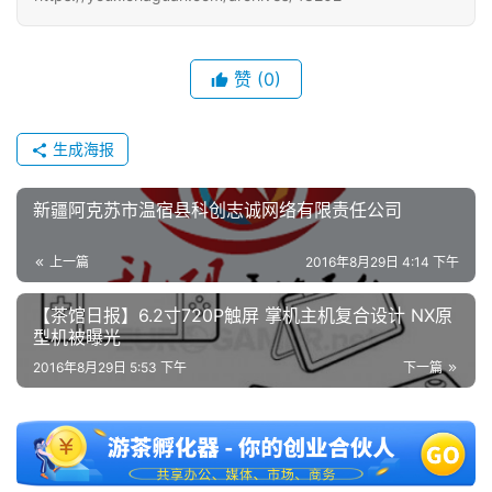
中
文
(
赞
(0)
中
国
)
生成海报
新疆阿克苏市温宿县科创志诚网络有限责任公司
上一篇
2016年8月29日 4:14 下午
【茶馆日报】6.2寸720P触屏 掌机主机复合设计 NX原
型机被曝光
2016年8月29日 5:53 下午
下一篇