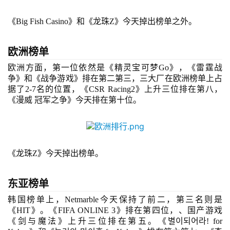
游
戏
《
Big Fish Casino》和《龙珠Z》今天掉出榜单之外。
业
界
欧洲榜单
手
欧洲方面
，第一位依然是《精灵宝可梦
Go》
，《雷霆战
机
争》和《战争游戏》排在第二第三，三大厂在欧洲榜单上占
游
据了
2-7名的位置，
《
CSR Racing2
》上升三位排在第八，
《漫威
冠军之争》今天排在第十位。
戏
单
机
《龙珠
Z
》今天掉出榜单
。
游
戏
东亚榜单
休
韩国榜单上
，
Netmarble今天保持了前二，第三名则是
闲
《HIT》。《FIFA ONLINE 3》排在第四位，、国产游戏
游
《剑与魔法》上升三位排在第五。《
별이되어라
! for 