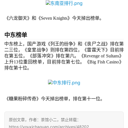
3
0
《六龙御天》和
《
Seven Knights》今天掉出榜单。
日
中东榜单
游
中东榜上，
国产游戏《列王的纷争》和《丧尸之战》排在第
茶
二三位，《皇室战争》则排在第四位，《雷霆天下》目前排
对
在第五位，《部落冲突》排在第六。《
Revenge of Sultans
》
上升
13位重回榜单，目前排在第七位。《Big Fish Casino》
接
排在第十位。
会
上
海
《糖果粉碎传奇》今天掉出榜单，排在第十一位。
站
原创文章，作者：茶馆小二，禁止转载：
https://youxichaguan.com/archives/48202