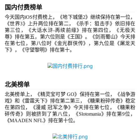
国内
付费
榜单
今天
国内
iOS
付费
榜
上，《地下城堡
2
》继续保持在第一位，
《世界
3
》上升两位排在第二，《杀手：狙击手》依旧排在
第三位，《大话水浒
-再续前缘
》排在第四位，《无极天
尊》排在第五，第六位则是《王国》。《剑雨蜀山》今天排
在第七位，第八位时《金光群侠传》，第九位是《屠龙天
下》，《守望黎明》排在第十。
首
页
北美榜单
北美榜单上，《精灵宝可梦
 GO》保持在第一位，《战争游
游
戏》和《雷霆天下》排在第二第三，《糖果粉碎传奇》稳定
茶
在第四位，《漫威 冠军之争》今天排在第七位，《糖果粉
碎传奇》则被挤到了第八位，《Slotomania》排在第9位，
原
《MAADEN NFL》排在第十位。
创