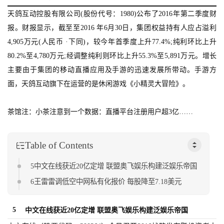
天鸽互动控股有限公司(股份代号：1980)公布了2016年第二季度财
报。财报显示，截至至2016 年6月30日，集团权益持有人应占溢利
4,905万元(人民币 ·下同)，较今年首季度上升77.4%;纯利环比上升
80.2%至4,780万元;经调整纯利则环比上升55.3%至5,891万元。增长
主要由于集团的移动直播应用及手游的迅速发展所带动。手游方
面，天鸽互动旗下在运营的是休闲游戏《小精灵大冒险》。
茶馆注：小茶注意到一个数据：直播平台注册用户超3亿……
首
页
Table of Contents
游
5中文在线获近20亿定增 联盟奥飞娱乐构建泛娱乐帝国
茶
原
6王雷雷调低空中网私有化报价 每股降至7.18美元
创
5
中文在线获近20亿定增 联盟奥飞娱乐构建泛娱乐帝国
游