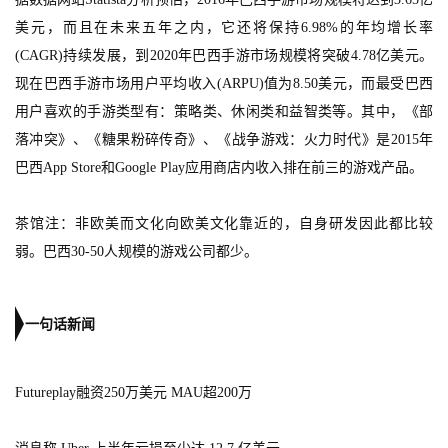
3
美元，而且在未来五年之内，它还将保持6.98%的年均增长率
0
(CAGR)持续发展，到2020年巴西手游市场规模将突破4.78亿美元。
日
现在巴西手游市场用户平均收入(ARPU)值为8.50美元，而最受巴西
用户喜欢的手游类型有：策略类、休闲类和益智类等。其中，《部
游
落冲突》、《糖果粉碎传奇》、《战争游戏：火力时代》是2015年
茶
巴西App Store和Google Play应用商店内收入排在前三的游戏产品。
对
茶馆注：非欧美而文化向欧美文化靠近的，自身研发因此都比较
接
弱。巴西30-50人规模的游戏公司都少。
会
上
一句话新闻
海
站
Futureplay融资250万美元 MAU超200万