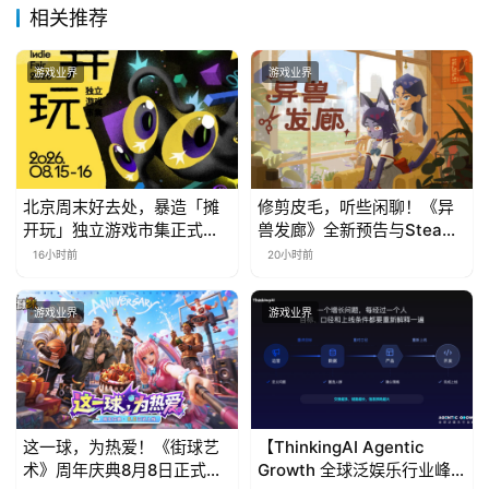
相关推荐
游戏业界
游戏业界
北京周末好去处，暴造「摊
修剪皮毛，听些闲聊！《异
开玩」独立游戏市集正式开
兽发廊》全新预告与Steam
票！
免费试玩公开
16小时前
20小时前
游戏业界
游戏业界
这一球，为热爱！《街球艺
【ThinkingAI Agentic
术》周年庆典8月8日正式上
Growth 全球泛娱乐行业峰