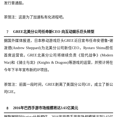
戏
发行普通股。
2
茶馆注：这是为了加速私有化进程吧。
0
2
GREE北美分公司任命新CEO 向互动娱乐巨头转型
7
5
第
据国外媒体报道，日本移动游戏巨头GREE近日宣布任命安德鲁•谢
十
泼德(Andrew Sheppard)为北美分公司新任CEO，Ryotaro Shima担任
三
首席运营官。GREE北美分公司将继续负责《现代战争》(Modern
届
War)和《骑士与龙》(Knights & Dragons)等游戏的运营，并预计将在
金
今年下半年宣布新的IP项目。
茶
奖
茶馆注：前面一段时间，GREE剥离了美国分公司GII，成立了新公
司GIE。
7
2016年巴西手游市场规模将达3.65亿美元
8
月
据数据网站Statista分析预估，2016年巴西手游市场规模将达到3.65亿