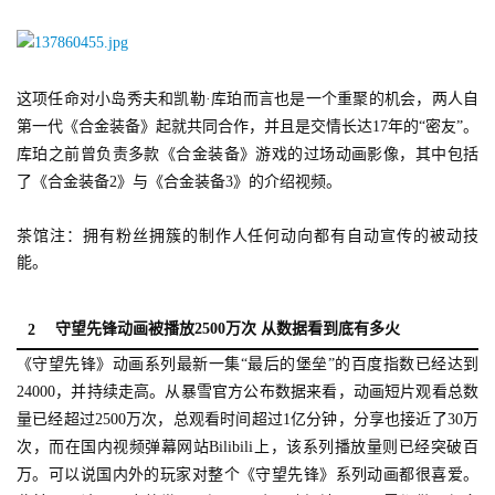
这项任命对小岛秀夫和凯勒·库珀而言也是一个重聚的机会，两人自
第一代《合金装备》起就共同合作，并且是交情长达17年的“密友”。
库珀之前曾负责多款《合金装备》游戏的过场动画影像，其中包括
了《合金装备2》与《合金装备3》的介绍视频。
茶馆注：拥有粉丝拥簇的制作人任何动向都有自动宣传的被动技
能。
守望先锋动画被播放2500万次 从数据看到底有多火
2
《守望先锋》动画系列最新一集“最后的堡垒”的百度指数已经达到
24000，并持续走高。从暴雪官方公布数据来看，动画短片观看总数
量已经超过2500万次，总观看时间超过1亿分钟，分享也接近了30万
次，而在国内视频弹幕网站Bilibili上，该系列播放量则已经突破百
万。可以说国内外的玩家对整个《守望先锋》系列动画都很喜爱。