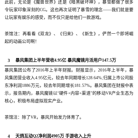
此前，无论是《魔兽世界》还是《暗黑破坏神》，暴雪都做了很多
令玩家印象深刻的CG。这也再次证明了暴雪的理念——我们就是要
让玩家有娱乐的感受，而不仅只是给他们一款游戏。
茶馆注：再看看《双龙》、《归来》、《新生》，俨然一个即将崛
起的动画公司啊！
暴风集团上半年营收4.95亿 暴风魔镜月活用户147.5万
3
暴风集团公布了2016年上半年财报。财报显示，2016年上半年，暴
风集团营业收入4.95亿元，较去年同期增长128.64%;归属上市公司股
东净利润1886万元，较去年同期增长181.57%。暴风集团在财报中表
示，报告期内，暴风魔镜以“硬件+内容+渠道”的移动VR产业生态为
核心，积极布局虚拟现实产业。
茶馆注：除了VR，暴风开始发力体育了。
天鸽互动Q2净利润4905万 手游收入上升
4