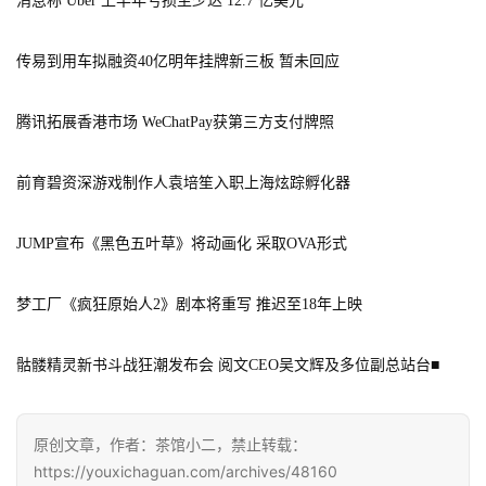
消息称 Uber 上半年亏损至少达 12.7 亿美元
中
文
(
传易到用车拟融资40亿明年挂牌新三板 暂未回应
中
国
腾讯拓展香港市场 WeChatPay获第三方支付牌照
)
前育碧资深游戏制作人袁培笙入职上海炫踪孵化器
JUMP宣布《黑色五叶草》将动画化 采取OVA形式
梦工厂《疯狂原始人2》剧本将重写 推迟至18年上映
骷髅精灵新书斗战狂潮发布会 阅文CEO吴文辉及多位副总站台
■
原创文章，作者：茶馆小二，禁止转载：
https://youxichaguan.com/archives/48160