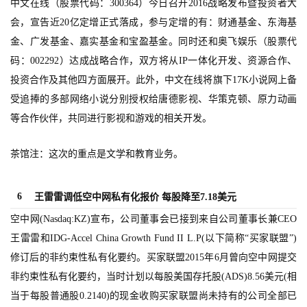
中文在线（股票代码：300364）今日召开2016战略发布暨投资者大
戏
会，宣告近20亿定增正式落成，参与定增的有：财通基金、东海基
业
金、广发基金、嘉实基金和宝盈基金。同时还和奥飞娱乐（股票代
界
码：002292）达成战略合作，双方将从IP一体化开发、资源合作、
投资合作及其他四方面展开。此外，中文在线将旗下17K小说网上备
手
机
受追捧的多部网络小说分别授权给唐德影视、华策克顿、原力动画
游
等合作伙伴，共同进行影视和游戏的相关开发。
戏
茶馆注：这次的重点是文学和教育业务。
单
机
6
王雷雷调低空中网私有化报价 每股降至7.18美元
游
戏
空中网(Nasdaq:KZ)宣布，公司董事会已接到来自公司董事长兼CEO
王雷雷和IDG-Accel China Growth Fund II L.P(以下简称“买家联盟”)
休
修订后的非约束性私有化要约。买家联盟2015年6月曾向空中网提交
闲
非约束性私有化要约，当时计划以每股美国存托股(ADS)8.56美元(相
游
当于每股普通股0.2140)的现金收购买家联盟尚未持有的公司全部已