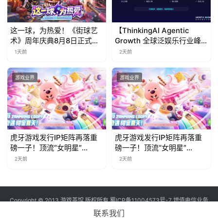
这一球，为热爱！《街球艺
【ThinkingAI Agentic
术》周年庆典8月8日正式上
Growth 全球泛娱乐行业峰
线，多重福利与全新内容同
会】Agent 时代，人到底负
1天前
2天前
步开启
责什么
游戏业界
游戏业界
虎牙游戏发行IP矩阵再落重
虎牙游戏发行IP矩阵再落重
磅一子！顶流“女明星”
磅一子！顶流“女明星”
ZANMANG LOOPY 正版3D
ZANMANG LOOPY 正版3D
2天前
2天前
消除手游《消消奇遇》惊喜
消除手游《消消奇遇》惊喜
曝光
曝光
Copyright © 2013 游戏茶馆 版权所有
蜀ICP备11004573号-7
增值电信业务
经营许可证 川B2-20170060号
联系我们