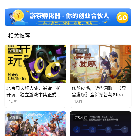
相关推荐
游戏业界
游戏业界
北京周末好去处，暴造「摊
修剪皮毛，听些闲聊！《异
开玩」独立游戏市集正式开
兽发廊》全新预告与Steam
票！
免费试玩公开
1天前
1天前
游戏业界
游戏业界