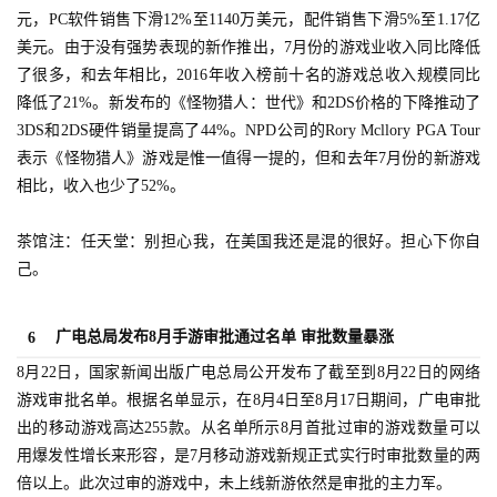
闲
元，PC软件销售下滑12%至1140万美元，配件销售下滑5%至1.17亿
游
美元。由于没有强势表现的新作推出，7月份的游戏业收入同比降低
戏
了很多，和去年相比，2016年收入榜前十名的游戏总收入规模同比
降低了21%。新发布的《怪物猎人：世代》和2DS价格的下降推动了
2
3DS和2DS硬件销量提高了44%。NPD公司的Rory Mcllory PGA Tour
0
表示《怪物猎人》游戏是惟一值得一提的，但和去年7月份的新游戏
2
相比，收入也少了52%。
5
第
茶馆注：任天堂：别担心我，在美国我还是混的很好。担心下你自
十
己。
三
届
金
广电总局发布8月手游审批通过名单 审批数量暴涨
6
茶
8月22日，国家新闻出版广电总局公开发布了截至到8月22日的网络
奖
游戏审批名单。根据名单显示，在8月4日至8月17日期间，广电审批
出的移动游戏高达255款。从名单所示8月首批过审的游戏数量可以
用爆发性增长来形容，是7月移动游戏新规正式实行时审批数量的两
7
倍以上。此次过审的游戏中，未上线新游依然是审批的主力军。