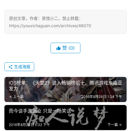
中
原创文章，作者：茶馆小二，禁止转载：
文
https://youxichaguan.com/archives/48070
(
中
国
赞
(0)
)
生成海报
iOS榜单：《天堂2》进入畅销榜前十，腾讯游戏东南亚
发力
上一篇
2016年8月24日 1:24 下午
而今谈手游创业 只是一场笑话
2016年8月24日 5:32 下午
下一篇