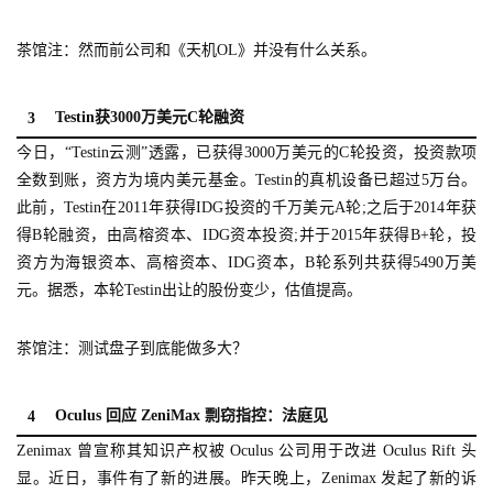
茶馆注：然而前公司和《天机OL》并没有什么关系。
Testin获3000万美元C轮融资
3
今日，“Testin云测”透露，已获得3000万美元的C轮投资，投资款项
全数到账，资方为境内美元基金。Testin的真机设备已超过5万台。
此前，Testin在2011年获得IDG投资的千万美元A轮;之后于2014年获
得B轮融资，由高榕资本、IDG资本投资;并于2015年获得B+轮，投
资方为海银资本、高榕资本、IDG资本，B轮系列共获得5490万美
元。据悉，本轮Testin出让的股份变少，估值提高。
首
页
茶馆注：测试盘子到底能做多大？
游
Oculus 回应 ZeniMax 剽窃指控：法庭见
4
茶
Zenimax 曾宣称其知识产权被 Oculus 公司用于改进 Oculus Rift 头
原
显。近日，事件有了新的进展。昨天晚上，Zenimax 发起了新的诉
创