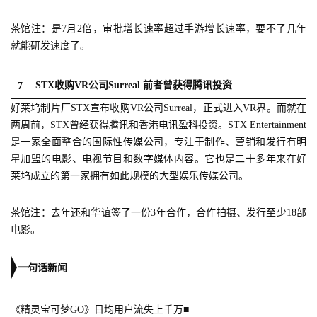
月
茶馆注：是7月2倍，审批增长速率超过手游增长速率，要不了几年
3
就能研发速度了。
0
STX收购VR公司Surreal 前者曾获得腾讯投资
7
日
好莱坞制片厂STX宣布收购VR公司Surreal，正式进入VR界。而就在
游
两周前，STX曾经获得腾讯和香港电讯盈科投资。STX Entertainment
是一家全面整合的国际性传媒公司，专注于制作、营销和发行有明
茶
星加盟的电影、电视节目和数字媒体内容。它也是二十多年来在好
对
莱坞成立的第一家拥有如此规模的大型娱乐传媒公司。
接
茶馆注：去年还和华谊签了一份3年合作，合作拍摄、发行至少18部
会
电影。
上
一句话新闻
海
站
《精灵宝可梦GO》日均用户流失上千万
■