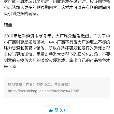
会
家可能一周才玩几个小时，因此游戏在设计时，应该围绕核
心玩法加入更多的短周期内容，这样才可以在有限的时间内
上
吸引到更多的玩家。
海
结语：
站
2016年是手游资本寒冬年，大厂厮杀越发激烈，而对于中
小厂商则更是如履薄冰，中小厂商不具备大厂的取之不尽的
中
强力资源和顶级IP储备，所以在选择研发和发行的游戏类型
文
上应当更加谨慎，尽量走手游大类型下的细分化市场，不要
(
刻意的去模仿大厂的某款火爆游戏，拿出自己的产品特色才
中
是正道！
国
)
原创文章，作者：茶馆小二，禁止转载：
https://youxichaguan.com/archives/47995
赞
(0)