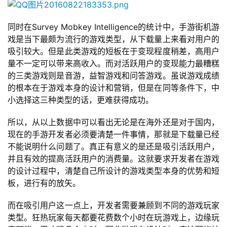
茶
奖
同时在Survey Mobkey Intelligence的统计中，手游街机游
戏是当下最颇为流行的游戏类型，从下载量上来看对用户的
吸引较大。但是此类游戏的短板在于变现程度稍差，高用户
7
量不一定可以带来高收入。而对活跃用户的变现能力最糟糕
的三类游戏则是音游，益智游戏和问答游戏。虽说游戏成绩
月
的根本在于游戏本身的设计和营销，但是在同等条件下，中
3
小选择这三种类型的话，更难获得成功。
0
所以，从以上数据中可以看出无论是在海外还是对于国内，
现在的手游开发者必须要清楚一件事情，那就是下载量已经
日
不能说明什么问题了。真正有意义的是还是吸引活跃用户，
游
并且有效的提高活跃用户的消费量。这就要求开发者在游戏
的设计过程中，清楚自己所设计的游戏类型本身的优势和短
茶
板，进行有的放矢。
对
而在吸引用户这一点上，开发者需要兼顾到不同的游戏玩家
接
类型。狂热玩家每天都要花费数个小时在玩游戏上，边缘玩