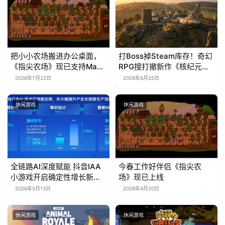
把小小农场搬进办公桌面，
打Boss掉Steam库存！奇幻
《指尖农场》现已支持Mac
RPG搜打撤新作《核纪元》
系统！
正式上线Steam：武器属性
2026年7月22日
2026年6月25日
全靠手造，暴死全掉光！
休闲游戏
休闲游戏
全链路AI深度赋能 抖音IAA
今春工作好伴侣《指尖农
小游戏开启确定性增长新周
场》现已上线
期
2026年5月13日
2026年4月20日
休闲游戏
休闲游戏