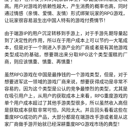
高。用户对游戏的依赖性越大，产生消费的概率也高，同时
通过情感（亲情、爱情、友情）形式绑架玩家的RPG游戏，
游
让玩家很容易滋生出中国人特有的游戏付费情节！
茶
原
由于端游IP的用户沉淀转移到手游上，对于手游先期导量起
创
到了决定性的作用，所以在于用户成本上可以节约一大笔成
本，但是对于一个刚进入手游产业的厂商或者是有其他游戏
游
类型成功的基础，想要跳出来分取RPG这个类型蛋糕的厂
戏
商，则应该慎重、慎重、再慎重！
业
界
虽然RPG游戏在中国是最挣钱的一个游戏类型，但是，对于
想要进军这一领域的游戏厂商来说，想要获得成功是非常不
容易的，因为这个类型是公认的竞争最惨烈的类型，尤其是
手
在吸引用户上，从用户的获取成本上来看，RPG重度游戏的
机
单个用户成本超过了其他手游类型很多，所以虽然收入高但
游
是获取成本获取非常可怕，风险太大。并且回头看看这些在
戏
重度RPG成功的产品，大部分都是在端游改手游或者是从这
家厂商做手游开始就已经深耕重度RPG游戏市场的典型！
单