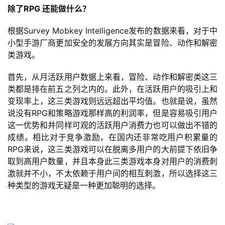
机
除了RPG 还能做什么？
游
戏
根据Survey Mobkey Intelligence发布的数据来看，对于中
小型手游厂商更加安全的发展方向其实是冒险、动作和解密
类游戏。
休
闲
首先，从月活跃用户数据上来看，冒险、动作和解密类这三
游
类都是排在前五之列之内的。此外，在活跃用户的吸引上和
戏
变现率上，这三类游戏则远远超出平均值。也就是说，虽然
说没有RPG和策略游戏那样高的利润率，但是容易吸引用户
2
这一优势和并同样可观的活跃用户消费力也可以做出不错的
0
成绩。相比对于竞争激励，在国内还非常吃用户积累量的
2
RPG来说，这三类游戏可以在脱离多用户的大前提下依旧争
5
取到高用户数量，并且本身此三类游戏本身对用户的消费刺
第
激就并不小，不太依赖于用户间的相互刺激，所以选择这三
十
种类型的游戏无疑是一种更加聪明的选择。
三
届
金