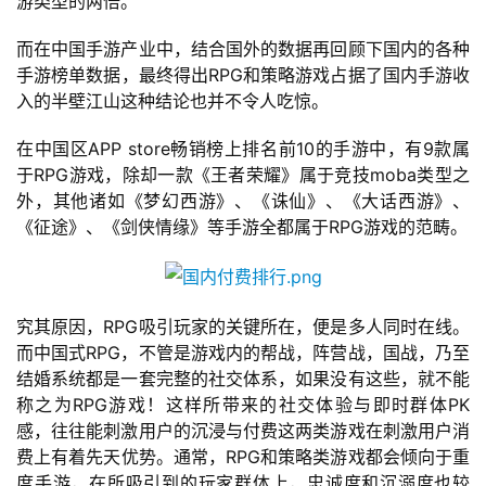
游类型的两倍。
而在中国手游产业中，结合国外的数据再回顾下国内的各种
手游榜单数据，最终得出RPG和策略游戏占据了国内手游收
入的半壁江山这种结论也并不令人吃惊。
在中国区APP store畅销榜上排名前10的手游中，有9款属
于RPG游戏，除却一款《王者荣耀》属于竞技moba类型之
外，其他诸如《梦幻西游》、《诛仙》、《大话西游》、
《征途》、《剑侠情缘》等手游全都属于RPG游戏的范畴。
究其原因，RPG吸引玩家的关键所在，便是多人同时在线。
而中国式RPG，不管是游戏内的帮战，阵营战，国战，乃至
结婚系统都是一套完整的社交体系，如果没有这些，就不能
称之为RPG游戏！这样所带来的社交体验与即时群体PK
感，往往能刺激用户的沉浸与付费这两类游戏在刺激用户消
费上有着先天优势。通常，RPG和策略类游戏都会倾向于重
首
度手游，在所吸引到的玩家群体上，忠诚度和沉溺度也较
页