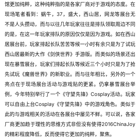
馆更加纯粹，这种纯粹指的是各家厂商对于游戏的态度。在
现场笔者看到：蜗牛，37，盛大，西山居，网龙等展台无
不是人头攒动，而与以往几年玩家往往是排队领取周边不同
首
的是，在这一年玩家排队的原因仅仅是因为游戏。如在西山
页
居展台前，玩家排起长队苦苦等候一小时有余只是为了试玩
游
西山居最新的大作《剑侠世界》手游版。而类似的场景还出
茶
现在暴雪展台，玩家们排起长队等候近三个小时只是为了抢
原
先试玩《魔兽世界》的新职业。而与往年相比，另外的一个
创
亮点在于现场展台活动与游戏贴的更紧。仍拿暴雪展台举
游
例，今年特别举行了一个《守望先锋》Cosplay活动。玩家
戏
可以自由上台Cosplay《守望先锋》中的游戏角色。类似于
业
此的与游戏相关的活动在各展台中屡见不鲜。可以说，各家
界
厂商更加趋于理性的思维方式非但没有使得2016ChinaJoy
手
的精彩程度降低，反而使得它更加的纯粹，聚焦。