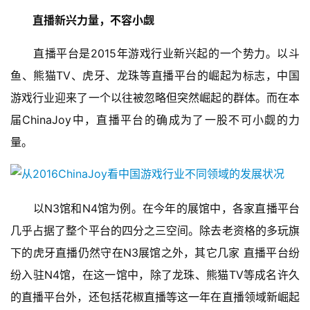
机
游
直播新兴力量，不容小觑
戏
　　直播平台是2015年游戏行业新兴起的一个势力。以斗
单
鱼、熊猫TV、虎牙、龙珠等直播平台的崛起为标志，中国
机
游戏行业迎来了一个以往被忽略但突然崛起的群体。而在本
游
届ChinaJoy中，直播平台的确成为了一股不可小觑的力
戏
量。
休
闲
游
　　以N3馆和N4馆为例。在今年的展馆中，各家直播平台
戏
几乎占据了整个平台的四分之三空间。除去老资格的多玩旗
2
下的虎牙直播仍然守在N3展馆之外，其它几家 直播平台纷
0
纷入驻N4馆，在这一馆中，除了龙珠、熊猫TV等成名许久
2
的直播平台外，还包括花椒直播等这一年在直播领域新崛起
5