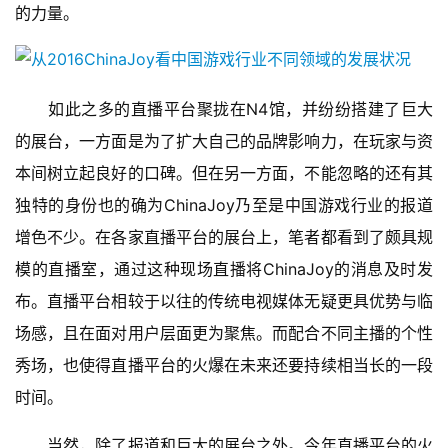
第
的力量。
十
三
届
金
　　如此之多的直播平台聚拢在N4馆，并纷纷搭建了巨大
茶
的展台，一方面是为了扩大自己的品牌影响力，在玩家与资
奖
本间树立起良好的口碑。但在另一方面，不能忽略的还有其
独特的身份也的确为ChinaJoy乃至是中国游戏行业的报道
增色不少。在各家直播平台的展台上，笔者都看到了颇具规
7
模的直播室，通过这种现场直播将ChinaJoy的消息及时发
月
布。直播平台相较于以往的传统电视媒体无疑更具优势与临
3
场感，且在面对用户层面更为聚焦。而配合不同主播的个性
0
秀场，也使得直播平台的火爆在未来还要持续相当长的一段
日
时间。
游
　　当然，除了报道和巨大的展台之外。今年直播平台的火