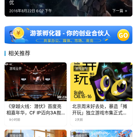
优
2016年8月22日 6:07 下午
下一篇
相关推荐
游戏业界
游戏业界
《穿越火线：潜伏》首度亮
北京周末好去处，暴造「摊
相嘉年华，CF IP迈向3A叙
开玩」独立游戏市集正式开
事新高度
票！
9小时前
2天前
游戏业界
游戏业界