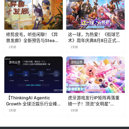
修剪皮毛，听些闲聊！《异
这一球，为热爱！《街球艺
兽发廊》全新预告与Steam
术》周年庆典8月8日正式上
免费试玩公开
线，多重福利与全新内容同
2天前
2天前
步开启
游戏业界
游戏业界
【ThinkingAI Agentic
虎牙游戏发行IP矩阵再落重
Growth 全球泛娱乐行业峰
磅一子！顶流“女明星”
会】Agent 时代，人到底负
ZANMANG LOOPY 正版3D
3天前
3天前
责什么
消除手游《消消奇遇》惊喜
曝光