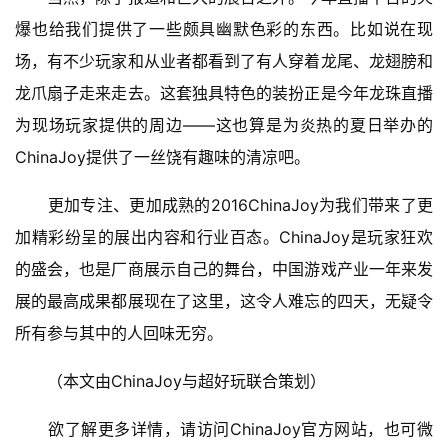
茶
爆也给我们提供了一些颇具幽默色彩的东西。比如说在现
对
场，有不少玩家和从业者都看到了有人穿着龙尾、龙翅膀和
接
龙爪扇子走来走去。这套独具特色的装扮正是今年龙珠直播
会
为现场玩家提供的周边——这也算是为炎热的夏日举办的
上
ChinaJoy提供了一丝饶有趣味的清凉吧。
海
　　更加专注、更加成熟的2016ChinaJoy为我们带来了更
站
加精彩纷呈的展出内容和行业百态。ChinaJoy是玩家狂欢
的盛会，也是厂商展示自己的舞台，中国游戏产业一年来发
展的最高成果都展现在了这里，这令人难忘的四天，无疑令
中
文
所有参与其中的人回味无穷。
(
中
　　（本文由ChinaJoy与超好玩联合策划）
国
)
　　欲了解更多详情，请访问ChinaJoy官方网站，也可微