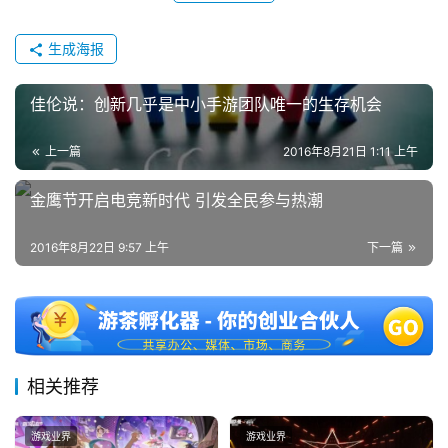
0
日
生成海报
游
佳伦说：创新几乎是中小手游团队唯一的生存机会
茶
对
上一篇
2016年8月21日 1:11 上午
接
金鹰节开启电竞新时代 引发全民参与热潮
会
2016年8月22日 9:57 上午
下一篇
上
海
站
相关推荐
中
文
游戏业界
游戏业界