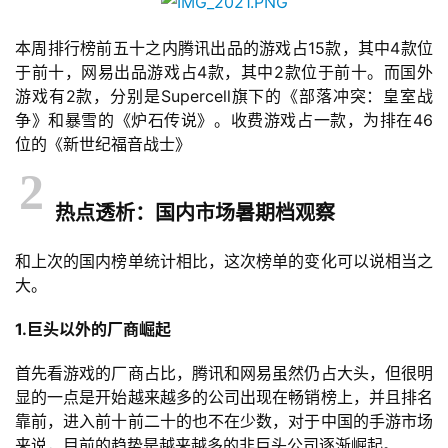
本周排行榜前五十之内腾讯出品的游戏占15款，其中4款位
于前十，网易出品游戏占4款，其中2款位于前十。而国外
游戏有2款，分别是Supercell旗下的《部落冲突：皇室战
争》和暴雪的《炉石传说》。收费游戏占一款，为排在46
位的《新世纪福音战士》
2
首
热点透析：国内市场暑期档观察
页
和上次的国内榜单统计相比，这次榜单的变化可以说相当之
游
大。
茶
原
1.巨头以外的厂商崛起
创
首先看游戏的厂商占比，腾讯和网易虽然仍占大头，但很明
显的一点是开始越来越多的公司出现在畅销榜上，并且排名
游
靠前，进入前十前二十的也不在少数，对于中国的手游市场
戏
来说，目前的趋势是越来越多的非巨头公司逐渐崛起。