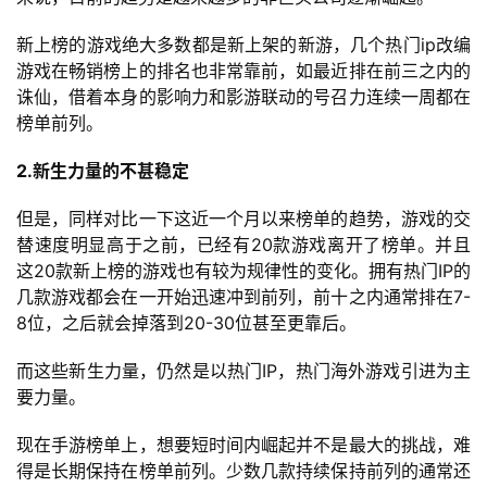
业
界
新上榜的游戏绝大多数都是新上架的新游，几个热门ip改编
游戏在畅销榜上的排名也非常靠前，如最近排在前三之内的
手
诛仙，借着本身的影响力和影游联动的号召力连续一周都在
机
榜单前列。
游
戏
2.新生力量的不甚稳定
但是，同样对比一下这近一个月以来榜单的趋势，游戏的交
单
替速度明显高于之前，已经有20款游戏离开了榜单。并且
机
这20款新上榜的游戏也有较为规律性的变化。拥有热门IP的
游
几款游戏都会在一开始迅速冲到前列，前十之内通常排在7-
戏
8位，之后就会掉落到20-30位甚至更靠后。
休
而这些新生力量，仍然是以热门IP，热门海外游戏引进为主
闲
要力量。
游
现在手游榜单上，想要短时间内崛起并不是最大的挑战，难
戏
得是长期保持在榜单前列。少数几款持续保持前列的通常还