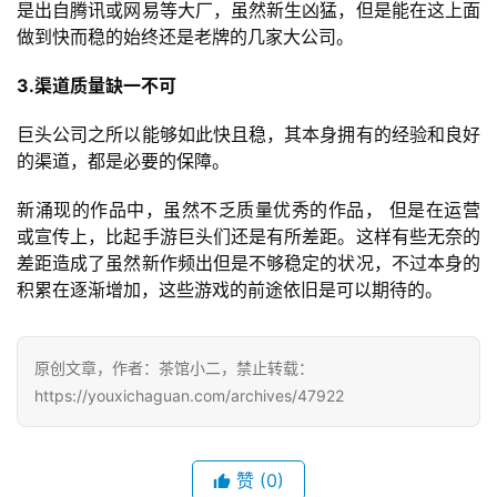
是出自腾讯或网易等大厂，虽然新生凶猛，但是能在这上面
2
做到快而稳的始终还是老牌的几家大公司。
0
2
3.渠道质量缺一不可
5
第
巨头公司之所以能够如此快且稳，其本身拥有的经验和良好
十
的渠道，都是必要的保障。
三
届
新涌现的作品中，虽然不乏质量优秀的作品， 但是在运营
金
或宣传上，比起手游巨头们还是有所差距。这样有些无奈的
茶
差距造成了虽然新作频出但是不够稳定的状况，不过本身的
奖
积累在逐渐增加，这些游戏的前途依旧是可以期待的。
原创文章，作者：茶馆小二，禁止转载：
7
https://youxichaguan.com/archives/47922
月
3
赞
(0)