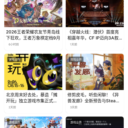
(
中
国
)
2026王者荣耀农友节青岛线
《穿越火线：潜伏》首度亮
下狂欢，王者万象棋定档9月
相嘉年华，CF IP迈向3A叙
事新高度
6小时前
1天前
游戏业界
游戏业界
北京周末好去处，暴造「摊
修剪皮毛，听些闲聊！《异
开玩」独立游戏市集正式开
兽发廊》全新预告与Steam
票！
免费试玩公开
2天前
3天前
游戏业界
游戏业界