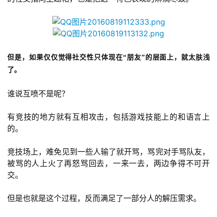
游
戏
业
界
但是，如果仅仅觉得社交性只体现在“朋友”的层面上，就太肤浅
手
了。
机
游
谁说互喷不是呢？
戏
有竞技的地方就有互相攻击，包括游戏技能上的和语言上
的。
单
机
竞技场上，难免见到一些人输了就开骂，骂完对手骂队友，
游
被骂的人上火了再怒骂回去，一来一去，两边争得不可开
戏
交。
休
但是也就是这个过程，反而满足了一部分人的解压需求。
闲
游