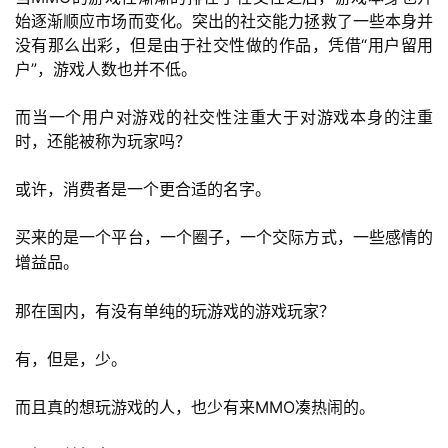
始逐渐顺应市场而变化。突出的社交能力拯救了一些本身并
3
没有那么出彩，但是由于社交性做的作品，凭借“用户留用
0
户”，游戏人数也并不低。
日
而当一个用户对游戏的社交性注重大于对游戏本身的注重
游
时，还能被称为玩家吗？
茶
或许，消费者是一个更合适的名字。
对
买来的是一个平台，一个圈子，一个交际方式，一些感情的
接
增益品。
会
那在国内，有没有单纯的玩游戏的游戏玩家？
上
海
有，但是，少。
站
而且真的想玩游戏的人，也少有来MMO凑热闹的。