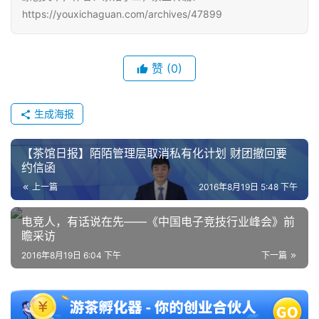
https://youxichaguan.com/archives/47899
赞
(0)
生成海报
【茶馆日报】陌陌管理层取消私有化计划 财团撤回要
约信函
上一篇
2016年8月19日 5:48 下午
电竞人，有话说在先——《中国电子竞技行业峰会》前
瞻采访
2016年8月19日 6:04 下午
下一篇