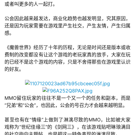
或者叫更多的人一起打。
公会因此越来越发达，商业化趋势也越发明显，究其原因，
还是因为玩家需要在游戏里产生社交，产生友情，产生归属
感。
《魔兽世界》经历了十年的历程，无论是时间还是版本或收
费制的改变都没有让这个游戏的老玩家真的放手，大家在玩
的已经不是这个游戏的内容，只是不舍得那些在游戏里认识
的好友。
首
页
MMO留住玩家的往往不是一个又一个的任务和副本，而是
游
“兄弟”和“公会”，也因此，公会的号召力才会越来越明显。
茶
原
甚至也有在“情缘”上做到了淋漓尽致的MMO，比如被大家
创
戏称为“世纪佳缘三”的《剑网三》，在该游戏贴吧琳琅满目
的社交指向主题帖，也是把这一特色表现的淋漓尽致。