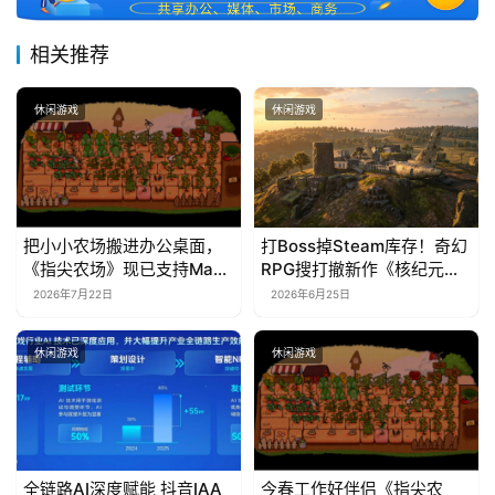
相关推荐
休闲游戏
休闲游戏
把小小农场搬进办公桌面，
打Boss掉Steam库存！奇幻
《指尖农场》现已支持Mac
RPG搜打撤新作《核纪元》
系统！
正式上线Steam：武器属性
2026年7月22日
2026年6月25日
全靠手造，暴死全掉光！
休闲游戏
休闲游戏
全链路AI深度赋能 抖音IAA
今春工作好伴侣《指尖农