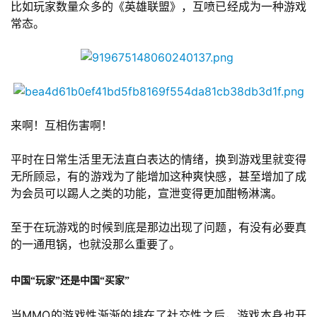
比如玩家数量众多的《英雄联盟》，互喷已经成为一种游戏
戏
常态。
2
0
2
5
第
来啊！互相伤害啊！
十
三
平时在日常生活里无法直白表达的情绪，换到游戏里就变得
届
无所顾忌，有的游戏为了能增加这种爽快感，甚至增加了成
金
为会员可以踢人之类的功能，宣泄变得更加酣畅淋漓。
茶
奖
至于在玩游戏的时候到底是那边出现了问题，有没有必要真
的一通甩锅，也就没那么重要了。
中国“玩家”还是中国“买家”
7
月
当MMO的游戏性渐渐的排在了社交性之后，游戏本身也开