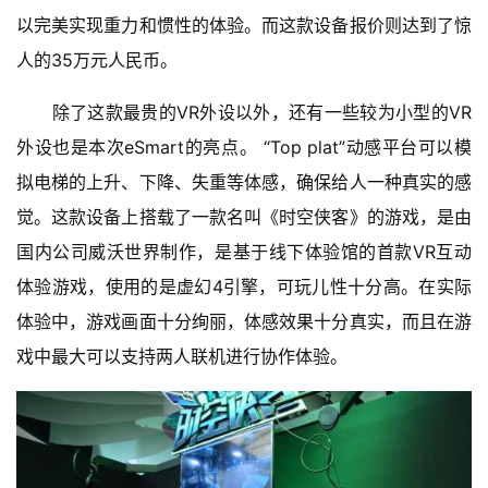
以完美实现重力和惯性的体验。而这款设备报价则达到了惊
人的35万元人民币。
　　除了这款最贵的VR外设以外，还有一些较为小型的VR
外设也是本次eSmart的亮点。 “Top plat”动感平台可以模
拟电梯的上升、下降、失重等体感，确保给人一种真实的感
觉。这款设备上搭载了一款名叫《时空侠客》的游戏，是由
首
页
国内公司威沃世界制作，是基于线下体验馆的首款VR互动
体验游戏，使用的是虚幻4引擎，可玩儿性十分高。在实际
游
体验中，游戏画面十分绚丽，体感效果十分真实，而且在游
茶
原
戏中最大可以支持两人联机进行协作体验。
创
游
戏