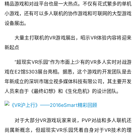
0
精品游戏和对战平台也是一大热点。不仅有花式繁多的单机
小游戏，还有可以多人联机的协作游戏和可联网的大型游戏
日
设备展出。
游
茶
　　大量主打联机的VR游戏展出，昭示VR体验内容将迎来
对
新起点
接
　　“超现实VR乐园”作为市面上少有的VR多人实时对战游
会
戏在E2馆S303展台亮相。据悉，这个游戏的开发团队是去
上
年新成立的深圳市瑞立视多媒体科技有限公司，其主要开发
海
人员来自于《最终幻想》和《生化危机》的设计团队。
站
　　对于大部分VR游戏玩家来说，PVP对战和多人联机还
中
尚属新概念，但超现实VR乐园凭着自身对于VR技术的理
文