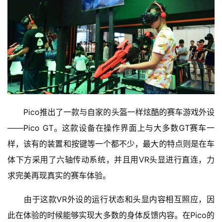
业
界
手
机
游
戏
单
　　Pico推出了一款与自家的头盔一样炫酷的赛车游戏外设
机
——Pico GT。这款设备在操作界面上与大多数GT赛车一
游
戏
样，该有的装置和按键等一个都不少，最大的特点则是在车
体下方采用了六轴传动系统，并且用VR头显进行直连，力
休
求完美再现真实的赛车体验。
闲
游
　　由于这款VR外设的运行状态和头显内容相互照应，因
戏
此在体验的时候能够实现大多数的身体反馈内容。在Pico的