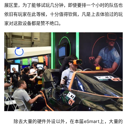
2
展区里，为了能够试玩几分钟，即使要排一个小时的队伍也
0
依旧有玩家在此等候，十分值得钦佩，凡是上去体验过的玩
2
家对这款设备都是赞不绝口。
5
第
十
三
届
金
茶
奖
7
月
3
　　除去大量的硬件外设以外，在本届eSmart上，大量的