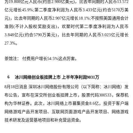
为19.808亿元人民币(约合2.980亿美元)，比去年同期的人民币13.572
0
亿元增长45.9%;第二季度净利润为人民币3.433亿元(约合5170万美
2
元)，比去年同期的人民币2.907亿元增长18.1%;不按照美国通用会计
5
准则(不计入股权奖励支出)，欢聚时代第二季度净利润为人民币
第
十
3.848亿元(约合5790万美元)，比去年同期的人民币3.023亿元增长
三
27.3%。
届
金
茶馆注： 付费用户增长54.5%这点厉害。
茶
奖
6
冰川网络创业板挂牌上市 上半年净利润9031万
8月18日消息 深圳冰川网络股份有限公司（以下简称：冰川网络）发
布公告，宣布在深交所创业板挂牌上市，股票代码300533，保荐机
7
构为华林证券。此次，冰川网络上市募集资金8.6亿，投资于客户端
月
网络游戏产品开发项目、互联网页面游戏产品开发项目、网络游戏
3
技术研发及运营基地项目和补充营运资金。
0