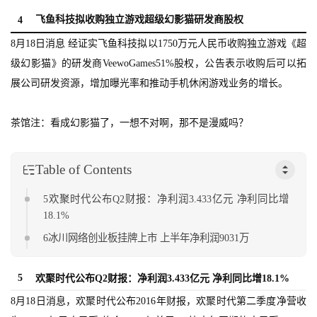
界
飞鱼科技拟收购独立游戏超级幻影猫研发商股权
4
8月18日消息 经证实飞鱼科技拟以1750万元人民币收购独立游戏《超
手
机
级幻影猫》的研发商VeewoGames51%股权，公告表示收购后可以拓
游
展公司研发资源，增加曝光率和推动手机休闲游戏业务的增长。
戏
茶馆注：看成幻影猫了，一想不对啊，那不是漫威吗？
单
机
Table of Contents
游
戏
5欢聚时代公布Q2财报：净利润3.433亿元 净利同比增
18.1%
休
6冰川网络创业板挂牌上市 上半年净利润9031万
闲
游
戏
5
欢聚时代公布Q2财报：净利润3.433亿元 净利同比增18.1%
8月18日消息，欢聚时代公布2016年财报，欢聚时代第二季度净营收
2