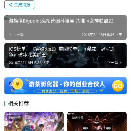
生成海报
中
国
)
游族携Bigpoint亮相德国科隆展 共推《女神联盟2》
上一篇
2016年8月18日 5:36 下午
iOS榜单：《穿越火线》重回榜单，《漫威：冠军之
争》破冰北美前五
2016年8月18日 5:38 下午
下一篇
相关推荐
游戏业界
游戏业界