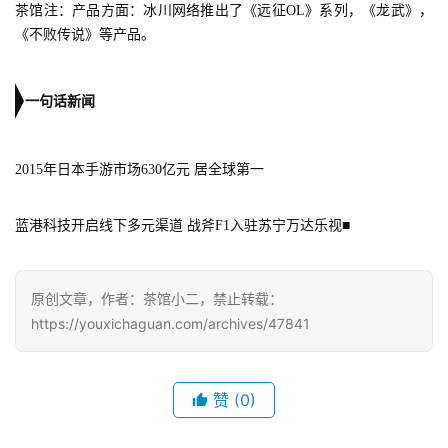
茶馆注：产品方面：冰川网络推出了《远征OL》系列，《龙武》，
日
《不败传说》等产品。
游
茶
一句话新闻
对
2015年日本手游市场630亿元 居全球第一
接
会
蓝港科技开启线下多元渠道 战斧F1入驻苏宁万达乐视
■
上
海
原创文章，作者：茶馆小二，禁止转载：
站
https://youxichaguan.com/archives/47841
中
赞
(0)
文
(