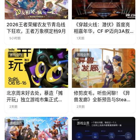
2026王者荣耀农友节青岛线
《穿越火线：潜伏》首度亮
下狂欢，王者万象棋定档9月
相嘉年华，CF IP迈向3A叙
事新高度
5小时前
1天前
游戏业界
游戏业界
北京周末好去处，暴造「摊
修剪皮毛，听些闲聊！《异
开玩」独立游戏市集正式开
兽发廊》全新预告与Steam
票！
免费试玩公开
2天前
2天前
游戏业界
游戏业界