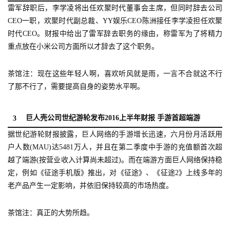
雷军辞职后，李学凌将出任欢聚时代董事会主席，但同时辞去公司
CEO一职，欢聚时代副总裁、YY娱乐CEO陈洲接任李学凌担任欢聚
时代CEO。财报中给出了雷军辞去职务的缘由，称雷军为了将精力
重点放在小米公司方面所以才辞去了这个职务。
茶馆注：现在这些年轻人啊，喜欢听风就是雨，一言不合就这不行
了那不行了，需要提高自身的姿势水平啊。
首
页
巨人壳公司世纪游轮发布2016上半年财报 手游首超端游
3
游
据世纪游轮财报披露，巨人网络的手游增长迅速，六月份月活跃用
茶
户人数(MAU)达5481万人，并且在第二季度中手游的充值额首次超
原
越了端游(按营业收入计算尚未超过)。而在端游方面巨人网络保持稳
创
定，例如《征途手机版》推出，对《征途》、《征途2》上线多年的
老产品产生一定影响，并依旧保持较高的市场热度。
游
戏
茶馆注：真正的大势所趋。
业