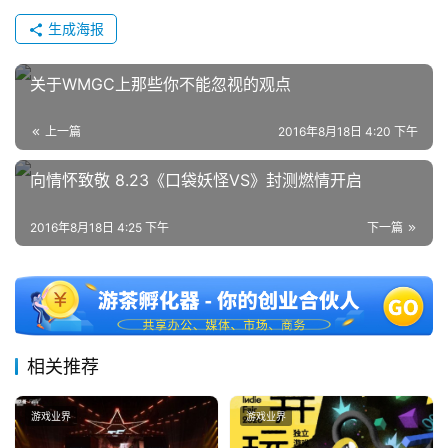
奖
生成海报
关于WMGC上那些你不能忽视的观点
7
上一篇
2016年8月18日 4:20 下午
月
向情怀致敬 8.23《口袋妖怪VS》封测燃情开启
3
0
2016年8月18日 4:25 下午
下一篇
日
游
茶
相关推荐
对
接
游戏业界
游戏业界
会