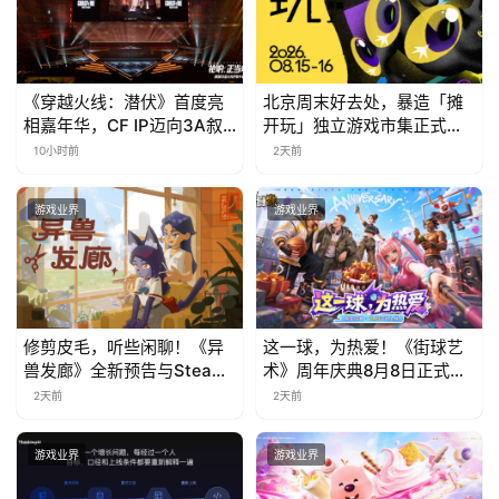
上
海
《穿越火线：潜伏》首度亮
北京周末好去处，暴造「摊
站
相嘉年华，CF IP迈向3A叙
开玩」独立游戏市集正式开
事新高度
票！
10小时前
2天前
中
游戏业界
游戏业界
文
(
中
国
)
修剪皮毛，听些闲聊！《异
这一球，为热爱！《街球艺
兽发廊》全新预告与Steam
术》周年庆典8月8日正式上
免费试玩公开
线，多重福利与全新内容同
2天前
2天前
步开启
游戏业界
游戏业界