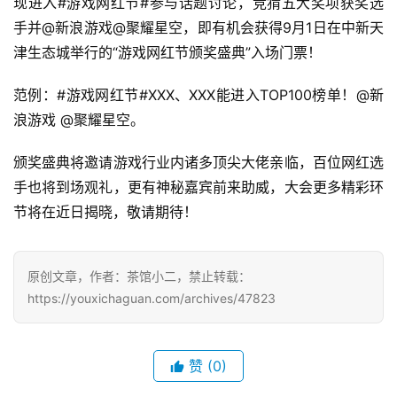
机
现进入#游戏网红节#参与话题讨论，竞猜五大奖项获奖选
游
手并@新浪游戏@聚耀星空，即有机会获得9月1日在中新天
戏
津生态城举行的“游戏网红节颁奖盛典”入场门票！
休
范例：#游戏网红节#XXX、XXX能进入TOP100榜单！@新
闲
浪游戏 @聚耀星空。
游
戏
颁奖盛典将邀请游戏行业内诸多顶尖大佬亲临，百位网红选
手也将到场观礼，更有神秘嘉宾前来助威，大会更多精彩环
2
节将在近日揭晓，敬请期待！
0
2
5
原创文章，作者：茶馆小二，禁止转载：
第
https://youxichaguan.com/archives/47823
十
三
届
赞
(0)
金
茶