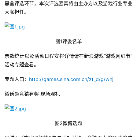
黑盒评选环节，本次评选嘉宾将由主办方以及游戏行业专业
大咖担任。
游
茶
原
创
图1评委名单
游
票数统计以及活动日程安排详情请在新浪游戏“游戏网红节”
戏
活动专题查看。
业
界
专题入口：
http://games.sina.com.cn/zt_d/g/whj
手
微话题竞猜有奖 现场观礼
机
游
戏
图2微博话题
单