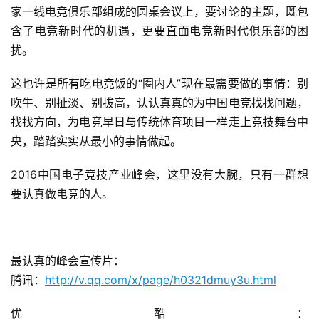
家一线电竞俱乐部组成的圆桌会议上，要讨论的主题，既包
2
含了电竞新时代的机遇，更要直面电竞新时代俱乐部的困
0
扰。
2
5
这也许是所有吃电竞饭的“圈内人”现在最需要做的事情：别
第
吹牛、别扯淡、别拔高，认认真真的为中国电竞找找问题，
十
找找方向，为电竞早日与传统体育项目一样走上竞技舞台中
三
届
央，踏踏实实从最小的事情做起。
金
茶
2016中国电子竞技产业峰会，这里没有大腕，只有一群想
奖
要认真做电竞的人。
7
最认真的峰会宣传片：
腾讯：
http://v.qq.com/x/page/h0321dmuy3u.html
月
3
优酷：