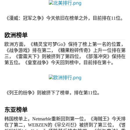
戏
业
界
《漫威：冠军之争》今天依旧在榜单之外，目前排在11位。
手
欧洲榜单
机
欧洲方面
，《精灵宝可梦
Go》保持了榜上
第一名的位置，
游
《战争游戏》排在第二，《糖果粉碎传奇》上升一位排在第
戏
三，《雷霆天下》则被挤到了第四位，《部落冲突》保持在
第五位。《皇室战争》今天回到榜中，目前排在第十。
单
机
游
戏
《列王的纷争》则被挤下了榜单，排在第
11位。
休
东亚榜单
闲
韩国榜单上
，Netmarble重新回到第一位，《海贼王》今天排
游
在了第二，WEBZEN的《
뮤오리진
》被挤到了第三位，《
별
戏