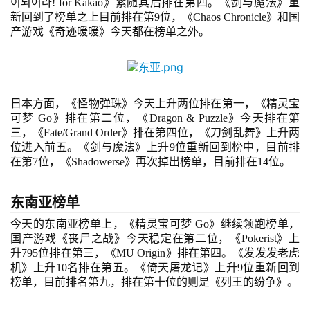
이되어라! for Kakao
》紧随其后排在第四。《剑与魔法》重
新回到了榜单之上目前排在第9位，《Chaos Chronicle》和国
2
产游戏《奇迹暖暖》今天都在榜单之外。
0
2
5
第
日本
方面，《怪物弹珠》今天上升两位排在第一，《精灵宝
十
可梦
 Go
》排在第二位，
《Dragon & Puzzle》今天排在第
三
三，
《
Fate/Grand Order
》排在第四位，《刀剑乱舞》上升两
届
位进入前五。《剑与魔法》上升
9位重新回到榜中，目前排
在第7位，《Shadowerse》再次掉出榜单，目前排在14位。
金
茶
奖
东南亚榜单
今天的东南亚榜单上，
《精灵宝可梦
 Go
》继续领跑榜单，
国产游戏《丧尸之战》今天稳定在第二位，《
Pokerist
》上
升
795位排在第三，《MU Origin》排在第四。《发发发老虎
7
机》上升10名排在第五。《倚天屠龙记》上升9位重新回到
榜单，目前排名第九，排在第十位的则是《列王的纷争》。
月