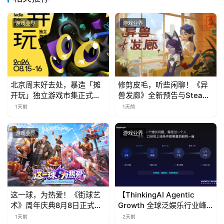
游戏业界
游戏业界
北京周末好去处，暴造「摊
修剪皮毛，听些闲聊！《异
开玩」独立游戏市集正式开
兽发廊》全新预告与Steam
票！
免费试玩公开
1天前
1天前
游戏业界
游戏业界
这一球，为热爱！《街球艺
【ThinkingAI Agentic
术》周年庆典8月8日正式上
Growth 全球泛娱乐行业峰
线，多重福利与全新内容同
会】Agent 时代，人到底负
1天前
2天前