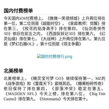
国内
付费
榜单
今天
国内iOS
付费
榜
上，《微微一笑很倾城》上升两位排在
第一位，第二位则是《超能时空》，《家庭教师：觉醒》排
在第三，《校花的贴身高手》排在第四，《仙剑奇侠传
3D
》依旧在前五之内，《西游捉妖记
3D
》排在第六，《幻
灵仙缘》排在第七，《大战神》上升两位排在第八，第九位
是《梦幻石器
OL
》，第十位则是《领主争霸》
首
页
北美榜单
游
北美榜单上，《精灵宝可梦 GO》继续保持第一，MZ的
茶
《战争游戏》和《雷霆天下》紧随其后。《糖果粉碎传奇》
原
依旧保持了排在第四，《部落冲突》稳定在第五。
创
《MADDEN NFL》今天上榜，排在第八位，《Big Fish 
Casino》排在第九，《Slotomania》今天排在第十。
游