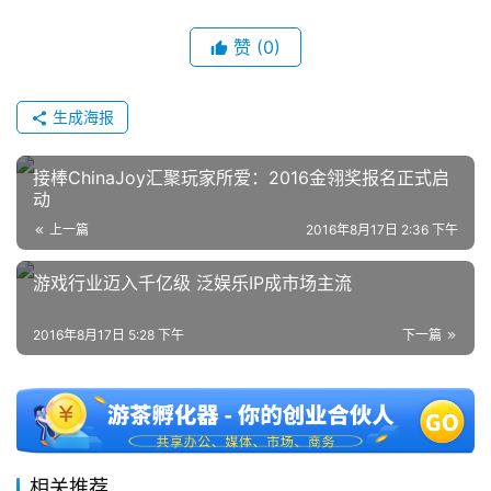
文
(
赞
(0)
中
国
生成海报
)
接棒ChinaJoy汇聚玩家所爱：2016金翎奖报名正式启
动
上一篇
2016年8月17日 2:36 下午
游戏行业迈入千亿级 泛娱乐IP成市场主流
2016年8月17日 5:28 下午
下一篇
相关推荐