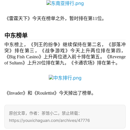
3
0
《雷霆天下》今天在榜单之外，暂时排在第11位。
日
游
中东榜单
茶
中东榜上，
《列王的纷争》继续保持在第二名，《部落冲
突》排在第三，《战争游戏》今天上升两位排在第四，
对
《
Big Fish Casino
》上升两位进入前十排在第五。《
Revenge 
接
of Sultans
》上升
20位排在第九，《卡通农场》排在第十。
会
上
《
Invader》和《Roulettist》今天掉出了榜单。
海
站
原创文章，作者：茶馆小二，禁止转载：
https://youxichaguan.com/archives/47776
中