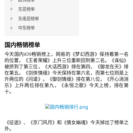
东亚榜单
东南亚榜单
中东榜单
国内
畅销
榜单
今天
国内iOS畅销榜
上，网易的《梦幻西游》保持着第一名
的位置
，《王者荣耀》上升三位重新回到第二名。《诛仙》
被挤到了第三位，《大话西游》排在第四，《御龙在天》排
在第五。《剑侠情缘》今天保持在第六名，而第七位则是上
升两位的《问道》。《御剑情缘》排在第八位，《开心消消
乐》上升两位排在第九，《永恒之歌》今天上榜，排在第
十。
《征途》、《京门风月》和《倩女幽魂》今天
掉出了榜单之
外。