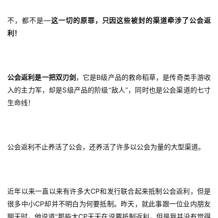
—
不，都不是
这一切的原罪，只因这些被封的渠道牵涉了公会返
利！
B
公会返利是一把双刃剑
，它是
级产品的救命稻草，是传奇类手游收
S
入的主力军，却是
级产品的阶级“敌人”，同时也是公会渠道的七寸
生命线！
公会返利不止养活了公会，还养活了许多以公会为量的大型渠道。
CP
近年以来一直以来有许多大
和发行联合起来抵制公会返利，但是
CP
很多中小
却并不明白为何要抵制。昨天，就此事跟一位业内朋友
CP
聊天时，他说道“那些大
天天在说要抵制返利，但是我并没有觉得