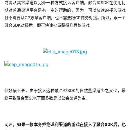
接
SDK
或者从其它渠道以另外一种方式接入客户端。融合型
在使用初
期对普通渠道平台是有一定的帮助的，因为，可以快速的接入游戏
会
CP
CP
且不需要从
方拿客户端，也不需要跟
商务对接。所以，跟一个
上
SDK
融合
对接后，即可快速批量获得几百款游戏。
海
站
中
文
(
中
SDK
但好景不长，由于接入这种融合型
的自然量渠道少之又少，最
国
SDK
终导致融合型
下面多数是以公会渠道为主。
)
SDK
同理，
如果一款本身拒绝返利渠道的游戏在接入了融合
后，也