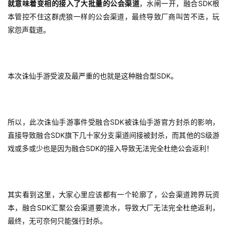
SDK
就意味着变相的接入了大批量的公会渠道
，水闸一开，融合
根
本管控不住这群虎狼一样的公会渠道，最终导致厂商叫苦不迭，玩
家怨声载道。
SDK
本次诛仙手游受波及最严重的也就是这种融合型
。
SDK
所以，此次诛仙手游事件受融合
被诛仙手游官方封杀的影响，
SDK
S
直接导致融合
旗下几十家分支渠道间接被封杀，而其他的
级游
SDK
戏或多或少也是因为融合
的接入导致无法完全杜绝公会返利！
其实看到这里，大家心里应该都有一个轮廓了，公会渠道跨界玩资
SDK
本，融合
汇聚公会渠道要流水，导致大厂无法完全杜绝返利，
最终，无可奈何只能强行封杀。