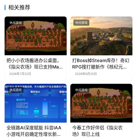
相关推荐
休闲游戏
休闲游戏
把小小农场搬进办公桌面，
打Boss掉Steam库存！奇幻
《指尖农场》现已支持Mac
RPG搜打撤新作《核纪元》
系统！
正式上线Steam：武器属性
2026年7月22日
2026年6月25日
全靠手造，暴死全掉光！
休闲游戏
休闲游戏
全链路AI深度赋能 抖音IAA
今春工作好伴侣《指尖农
小游戏开启确定性增长新周
场》现已上线