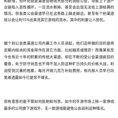
和新增，但坏处就是渠道会牺牲大部分利润给公会，导致上下游产
单
业链陷入恶性循环，一旦流水断掉，甚至会出现无法给上游结算的
机
情况。但各类公会渠道早已在这条路上越走越远，甚至有个别渠道
15%
游
给公会让利
出来洗其它游戏的流水，其中的利害让人担忧。
戏
休
据个别公会类渠道公司内幕工作人员讲起，他们这样做的目的是将
闲
定期内结余的资金用作在其它方面，比如融资或借贷！而像某些至
游
今也有近十年的积累的传统大渠道，却在不断的受公会渠道疯狂的
戏
蚕食，处于防守状态也不得不加入到这种旷日持久的价格大战，利
润受到沉重的拖累，每月开销几百万补贴费用，有内部人员早已向
2
笔者透露如今已是苦不堪言。
0
2
5
第
但有意思的是不管如何抵制和叫苦，如今的手游市场上除一家挣钱
十
最多的公司旗下游戏外，无一款游戏能避免公会返利这种情况。
三