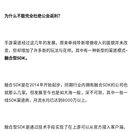
届
金
茶
为什么不能完全杜绝公会返利？
奖
手游渠道经过这几年的发展，原来单纯导新增做收入的面貌并未改
7
–
变，但却增加了许多新的玩法与花样。其中有一种新型的渠道模式
SDK
融合型
。
月
3
0
SDK
2014
SDK
融合
是在
年开始起步，同期行业内拥有融合
的公司也
日
就那么几家。但发展至今也是如大海一般，深不可测，其中一些一
SDK
8000
线
渠道商，月流水均已达到
万以上。
游
茶
对
SDK
融合型
是通过技术手段实现了在上游可以从官方接入客户端，