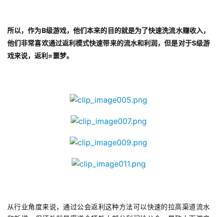
首
页
B
所以，作为
级游戏，他们本来的目的就是为了快速洗流水赚收入，
S
他们非常喜欢通过返利模式快速带来的流水和利润，但是对于
级游
游
=
戏来说，返利
噩梦。
茶
原
创
游
戏
业
界
手
机
游
戏
从行业角度来说，通过公会返利这种方法可以快速的拉高渠道流水