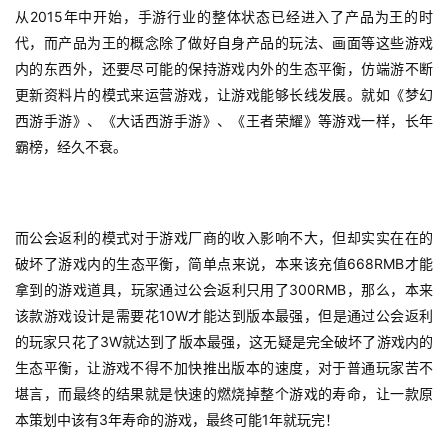
2015
从
年中开始，手游行业的整体状态已经进入了产品为王的时
代，而产品为王的概念除了做好自身产品的玩法、画面等这些游戏
内的东西外，还要尽可能的保持游戏内外的生态平衡，仿端游不断
更新资料片的模式来运营游戏，让游戏能够长线发展。就如《梦幻
西游手游》、《大话西游手游》、《王者荣耀》等游戏一样，长年
霸榜，经久不衰。
而公会返利的模式对于游戏厂商的收入影响不大，但却实实在在的
668RMB
破坏了游戏内的生态平衡，简单点来说，本来该充值
才能
300RMB
拿到的游戏道具，玩家通过公会返利只用了
，那么，本来
10W
该款游戏设计是需要花
才能达到版本最强，但是通过公会返利
3W
的玩家只花了
就达到了版本最强，这无疑是完全破坏了游戏内的
生态平衡，让游戏不得不加快推出版本的速度，对于普通玩家苦不
堪言，而最终的结果就是快速的燃烧掉整个游戏的寿命，让一款原
3
1
本策划中该有
年寿命的游戏，最终可能
年就玩完！