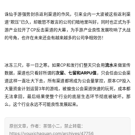
诛仙手游强势封杀返利渠道的作风，引来业内一大波被这些返利渠
道“欺压”已久，却敢怒不敢言的公司们暗地里叫好，同时也正式为手
CP
游产业拉开了
反击渠道的大幕，为手游产业良性发展吹响了大战
的号角，也许在未来还会有越来越多的公司争相效仿！
CP
冰冻三尺，非一日之寒。如果
和发行们整天只会用
流水
来做宣传
ARPU
数据，渠道也只看好所谓的
次留、七留和
值
，只会任由公会渠
CP
道这样一直壮大下去，所有渠道都将成为公会量掌控，原本
投入
3
大量资金计划运营
年的游戏，被蝗虫公会渠道快速的玩死，成本都
无法拿回，最后结果使整个行业的底层生态环节彻底被破坏。那
么，这个行业永远不可能良性发展起来。
原创文章，作者：茶馆小二，禁止转载：
https://youxichaguan.com/archives/47756