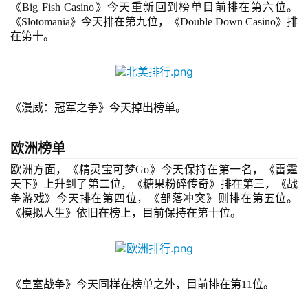
《Big Fish Casino》今天重新回到榜单目前排在第六位。
《Slotomania》今天排在第九位，《Double Down Casino》排
游
在第十。
戏
业
界
《漫威：冠军之争》今天掉出榜单。
手
机
欧洲榜单
游
欧洲方面
，《精灵宝可梦
Go
》今天保持在第一名，《雷霆
戏
天下》上升到了第二位，《糖果粉碎传奇》排在第三，《战
争游戏》今天排在第四位，《部落冲突》则排在第五位。
单
《模拟人生》依旧在榜上，目前保持在第十位。
机
游
戏
《皇室战争》今天同样在榜单之外，目前排在第
11位。
休