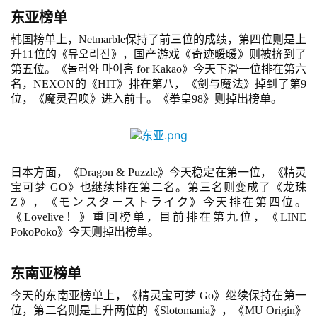
闲
东亚榜单
游
韩国榜单上
，Netmarble保持了前三位的成绩，第四位则是上
戏
升11位的《
뮤오리진
》，国产游戏《奇迹暖暖》则被挤到了
第五位。《
놀러와 마이홈 for Kakao
》今天下滑一位排在第六
2
名，NEXON的《HIT》排在第八，《剑与魔法》掉到了第9
0
位，《魔灵召唤》进入前十。《拳皇98》则掉出榜单。
2
5
第
十
日本
方面，
《Dragon & Puzzle》今天稳定在第一位，
《精灵
三
宝可梦
 GO
》也继续排在第
二名。第三名则变成了《龙珠
届
Z》，《
モンスターストライク
》今天排在第四位。
金
《Lovelive！》重回榜单，目前排在第九位，《LINE 
PokoPoko》今天则掉出榜单。
茶
奖
东南亚榜单
今天的东南亚榜单上，
《精灵宝可梦
 Go
》继续保持在第一
位，第二名则是上升两位的《
Slotomania
》，
《MU Origin》
7