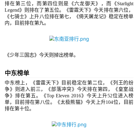
排在第三位，而第四位则是《六龙御天》，而《Starlight 
月
Legend》则排在了第五位。《雷霆天下》今天排在第六位，
《七骑士》上升八位排在第七，《倚天屠龙记》稳定在榜单
3
内，目前排在第九。
0
日
游
《少年三国志》今天则掉出榜单。
茶
中东榜单
对
中东榜上，
《雷霆天下》目前稳定在第二位，《列王的纷
接
争》则进入前三，《部落冲突》今天排在第四，《皇室战
争》排在第五。《
Top Eleven 2016
》今天上升
52位进入榜
会
单，目前排在第八位。《太极熊猫》今天上升104位，目前
排在第十位。
上
海
站