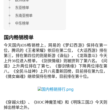
东亚榜单
东南亚榜单
中东榜单
国内
畅销
榜单
今天
国内iOS畅销榜
上，网易的《梦幻西游》保持在第一
位
，
腾讯的《王者荣耀》依旧在第二位，《大话西游》排在
第三，排在第四位的则是新游《诛仙》，《龙珠激斗》今天
上升
36位进入榜单，
《剑侠情缘》则被挤到了第六名。《问
道》上升两位排在了第七，
《御剑情缘》下降两位排在第
八，《全民斗战神》上升八名重新回榜，目前排在第九位，
《倩女幽魂》继续保持在榜单，目前排在第十位。
《
穿越火线》、《HOC神魔圣域》和《明珠三国2》今天
则
掉出榜单之外。