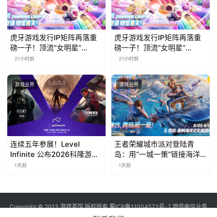
虎牙游戏发行IP矩阵再落重
虎牙游戏发行IP矩阵再落重
磅一子！顶流“女明星”
磅一子！顶流“女明星”
ZANMANG LOOPY 正版3D
ZANMANG LOOPY 正版3D
21小时前
21小时前
消除手游《消消奇遇》惊喜
消除手游《消消奇遇》惊喜
曝光
曝光
游戏业界
游戏业界
连续五年参展！Level
王者荣耀城市派对登陆青
Infinite 公布2026科隆游戏
岛：用“一城一策”链接海洋
展产品阵容
场景，以双向奔赴带动夏日
1天前
1天前
文旅
Copyright © 2013 游戏茶馆 版权所有
蜀ICP备11004573号-7
增值电信业务
经营许可证 川B2-20170060号