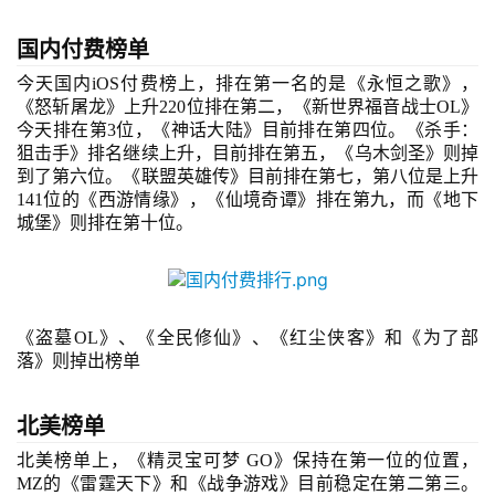
国内
付费
榜单
今天
国内iOS
付费
榜
上，排在第一名的是《永恒之歌》，
《怒斩屠龙》上升
220位排在第二，
《新世界福音战士
OL
》
今天排在第3位，《神话大陆》目前排在第四位。《杀手：
狙击手》排名继续上升，目前排在第五，《乌木剑圣》则掉
到了第六位。《联盟英雄传》目前排在第七，第八位是上升
141位的《西游情缘》，《仙境奇谭》排在第九，而《地下
城堡》则排在第十位。
首
《盗墓OL》、
《全民修仙》、
《红尘侠客》和《为了部
页
落》则掉出榜单
游
北美榜单
茶
北美榜单上，《精灵宝可梦 GO》保持在第一位的位置，
原
MZ的《雷霆天下》和《战争游戏》目前稳定在第二第三。
创