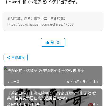
《
Invader
》和《卡通农场》
今天掉出了榜单。
中
原创文章，作者：茶馆小二，禁止转载：
文
https://youxichaguan.com/archives/47563
(
中
国
赞
(0)
)
生成海报
法院正式下达禁令 娱美德恺英传奇授权被叫停
上一篇
2016年8月11日 11:21 上午
【茶馆日报】上海法院判1.7亿传奇改编权售出无效 娱
美德恺英表示已在北京起诉盛大游戏
2016年8月11日 5:48 下午
下一篇