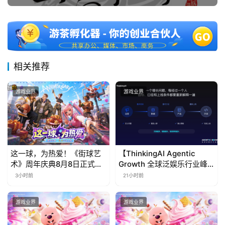
相关推荐
游戏业界
游戏业界
这一球，为热爱！《街球艺
【ThinkingAI Agentic
术》周年庆典8月8日正式上
Growth 全球泛娱乐行业峰
线，多重福利与全新内容同
会】Agent 时代，人到底负
3小时前
21小时前
步开启
责什么
游戏业界
游戏业界