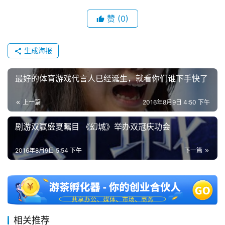
会
赞
(0)
上
海
生成海报
站
最好的体育游戏代言人已经诞生，就看你们谁下手快了
上一篇
2016年8月9日 4:50 下午
中
文
剧游双赢盛夏瞩目 《幻城》举办双冠庆功会
(
中
2016年8月9日 5:54 下午
下一篇
国
)
相关推荐