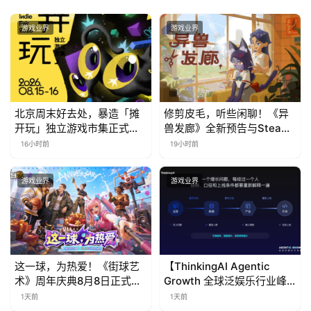
游戏业界
游戏业界
北京周末好去处，暴造「摊
修剪皮毛，听些闲聊！《异
开玩」独立游戏市集正式开
兽发廊》全新预告与Steam
票！
免费试玩公开
16小时前
19小时前
游戏业界
游戏业界
这一球，为热爱！《街球艺
【ThinkingAI Agentic
术》周年庆典8月8日正式上
Growth 全球泛娱乐行业峰
线，多重福利与全新内容同
会】Agent 时代，人到底负
1天前
1天前
步开启
责什么