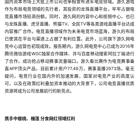
国内资本市场上大批上市公司也争相宣布进军电竞领域。游久游戏
单
作为布局电竞领域的先行者，其投资的龙珠直播平台，牢牢占据电
机
竞直播市场较高份额。同时，
游久网的内容中心和视频中心，也已
游
与龙珠直播、虎牙直播、熊猫TV、全民TV等各类游戏直播平台达成
戏
内容推广合作。电竞直播领域作为未来电竞市场蓝海，游久的布局
已使其在平台与渠道上占据了有利位置。
此外，公司旗下游久网电
休
竞中心运营也初现成效。报告期内，游久网电竞中心
已成为2016年
闲
腾讯微信游戏WGC独家合作媒体、并与百度移动搜索阿拉丁端进行
游
了合作，成功抢占移动赛事流量端口。游久看比赛作为电竞赛事垂
戏
直APP顶尖产品，目前累计用户77.49万，赛事直播2973场。毫无
疑问，电竞行业在国内外的加速发展，国家对电竞产业的高度认
2
可，以及在政策红利叠加资本推动的大背景下，公司电竞直播优质
0
资源将成为公司发展前行的新亮点。
2
5
第
携手中樱桃、榴莲 分食网红领域红利
十
三
届