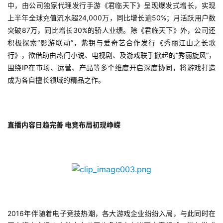
首
中，由公司独家代理发行手游《君临天下》呈现爆发式增长，实现
页
上半年全球充值流水超24,000万，同比增长逾50%；月活跃用户数
突破87万，同比增长30%的骄人业绩。除《君临天下》外，公司还
游
积极探索“影游联动”，紫钥与爱奇艺合作发行《秀丽江山之长歌
茶
行》，欲借助由热门小说、电视剧、及游戏联手掀起的“秀丽旋风”， 
原
围绕IP在市场、运营、产品等多个维度开启深度协同，将游戏打造
创
成为各自擅长领域的精品之作。
游
戏
直播内容日趋完善 电竞布局初现峥嵘
业
界
手
机
游
戏
2016
年伴随着电子竞技热潮，各大游戏企业纷纷入局，与此同时在