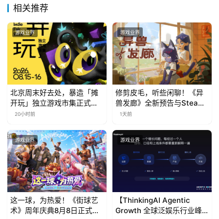
接
相关推荐
会
游戏业界
游戏业界
上
海
站
北京周末好去处，暴造「摊
修剪皮毛，听些闲聊！《异
开玩」独立游戏市集正式开
兽发廊》全新预告与Steam
中
票！
免费试玩公开
20小时前
1天前
文
(
游戏业界
游戏业界
中
国
)
这一球，为热爱！《街球艺
【ThinkingAI Agentic
术》周年庆典8月8日正式上
Growth 全球泛娱乐行业峰