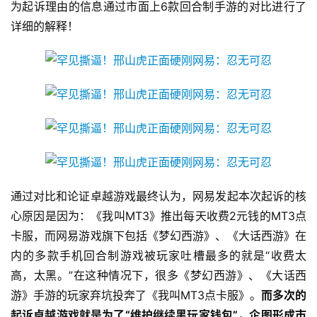
为起诉理由的信息通过市面上6款回合制手游的对比进行了
首
详细的解释！
页
游
茶
原
创
游
戏
业
通过对比和论证卓越游戏最终认为，网易发起本次起诉的核
界
心原因是因为：《我叫MT3》推出每天收费2元钱的MT3点
卡服，而网易游戏旗下包括《梦幻西游》、《大话西游》在
手
内的多款手机回合制游戏被玩家吐槽最多的就是“收费太
机
高，太黑。”在这种情况下，很多《梦幻西游》、《大话西
游
游》手游的玩家弃坑投奔了《我叫MT3点卡服》。
而多次的
戏
起诉卓越游戏就是为了“维护继续黑玩家钱包”，企图形成市