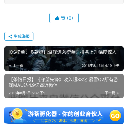
金
茶
赞
(0)
奖
生成海报
7
iOS榜单：多款腾讯游戏进入榜单，排名上升幅度惊人
月
上一篇
2016年8月5日 4:19 下午
3
0
【茶馆日报】《守望先锋》收入超33亿 暴雪Q2所有游
戏MAU达4.9亿逼近微信
日
2016年8月5日 5:37 下午
下一篇
游
茶
对