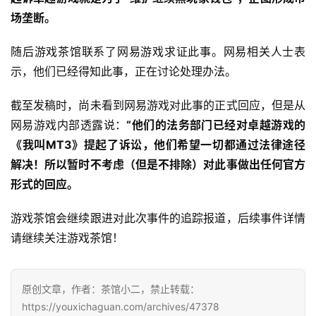
场垄断。
单
机
随后游戏茶馆联系了网易游戏求证此事。网易相关人士表
游
戏
示，他们已经得知此事，正在讨论处理办法。
截至发稿时，尚未看到网易游戏对此事的正式回应，但是从
休
闲
网易游戏内部透露说：
“他们的法务部门已经对卓越游戏的
游
《我叫MT3》提起了诉讼，他们希望一切都通过法律途径
戏
解决！所以暂时不考虑（但是不排除）对此事做出任何官方
形式的回应。
2
0
游戏茶馆会继续跟进对此次事件的追踪报道，后续事件详情
2
请继续关注游戏茶馆！
5
第
十
原创文章，作者：茶馆小二，禁止转载：
三
https://youxichaguan.com/archives/47378
届