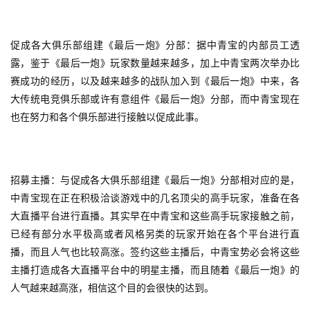
戏
业
界
促成各大俱乐部组建《最后一炮》分部：据中青宝的内部员工透
露，鉴于《最后一炮》玩家数量越来越多，加上中青宝两次举办比
手
赛成功的经历，以及越来越多的战队加入到《最后一炮》中来，各
机
大传统电竞俱乐部或许有意组件《最后一炮》分部，而中青宝现在
游
也在努力和各个俱乐部进行接触以促成此事。
戏
单
机
招募主播：与促成各大俱乐部组建《最后一炮》分部相对应的是，
游
中青宝现在正在积极洽谈游戏中的几名顶尖的高手玩家，准备在各
戏
大直播平台进行直播。其实早在中青宝和这些高手玩家接触之前，
已经有部分水平极高或者风格另类的玩家开始在各个平台进行直
休
播，而且人气也比较高涨。签约这些主播后，中青宝势必会将这些
闲
主播打造成各大直播平台中的明星主播，而且随着《最后一炮》的
游
人气越来越高涨，相信这个目的会很快的达到。
戏