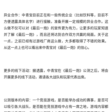
2
异业合作：中青宝目前正在和一些传统企业（比如饮料等，目前不
0
2
方便透露具体名字）进行接触，准备开展一定规模的异业合作。这
5
么做不仅可以对《最后一炮》的宣传更为有力，让更多的玩家知道
第
并了解《最后一炮》，而且还将达到合作双方共赢的局面。关于这
十
一点，之前已经有过游戏厂商这么做，大多都取得了不错的效果。
三
从这一点上也可以看出来中青宝对《最后一炮》的信心。
届
金
茶
奖
更多的线下活动：据透露，中青宝在《最后一炮》公测之后，将会
开展更多的线下活动，邀请各大战队和玩家代表出席。
7
公测版本的内容：一个竞技游戏，是否能举办成功的赛事，是否可
月
以吸引各大战队，是否能在竞技游戏中占有一席之地，游戏内容都
3