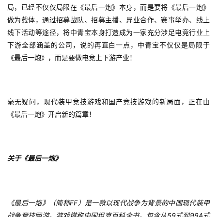
文
局，已经不仅仅局限在《最后一炮》本身，而是要将《最后一炮》
(
做为载体，通过招募战队、招募主播、异业合作、赛事举办、线上
中
线下活动等途径，将中青宝本身打造成为一家充分涉足电竞行业上
国
下游全部涵盖的公司，说的再直白一点，中青宝不仅仅是局限于
)
《最后一炮》，而是要做电竞上下游产业！
毫无疑问，现代装甲竞技游戏和国产竞技游戏的新局面，正在由
《最后一炮》开启新的篇章！
关于《最后一炮》
FF
《最后一炮》（简称
）是一款以现代战争为背景的中国现代装甲
59
99A
战争竞技网游，游戏堪称中国坦克百科全书，包含从
式到
式