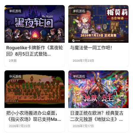
单机游戏
单机游戏
Roguelike卡牌新作《黑夜轮
与魔法使一同工作吧！
回》8月5日正式登陆
Steam，首发9折优惠开启
2天前
2026年7月23日
休闲游戏
单机游戏
把小小农场搬进办公桌面，
日漫正统在欧洲？经典复古
《指尖农场》现已支持Mac
二次元独游《地狱公主》现
系统！
已EA上线
2026年7月22日
2026年7月17日