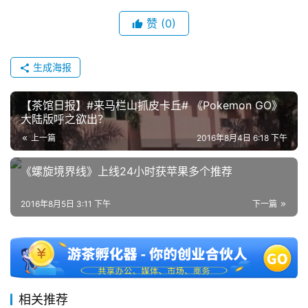
赞
(0)
生成海报
【茶馆日报】#来马栏山抓皮卡丘# 《Pokemon GO》
大陆版呼之欲出？
上一篇
2016年8月4日 6:18 下午
《螺旋境界线》上线24小时获苹果多个推荐
2016年8月5日 3:11 下午
下一篇
相关推荐