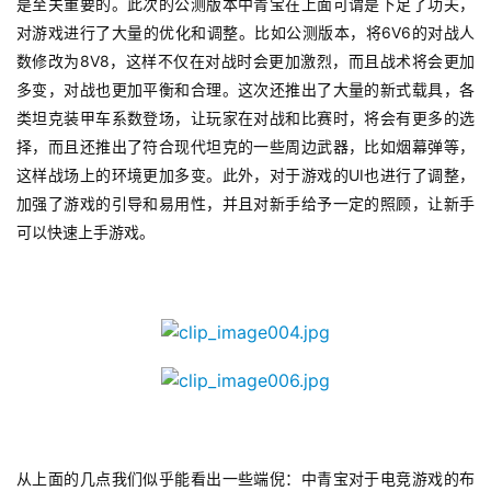
是至关重要的。此次的公测版本中青宝在上面可谓是下足了功夫，
6V6
0
对游戏进行了大量的优化和调整。比如公测版本，将
的对战人
8V8
数修改为
，这样不仅在对战时会更加激烈，而且战术将会更加
日
多变，对战也更加平衡和合理。这次还推出了大量的新式载具，各
游
类坦克装甲车系数登场，让玩家在对战和比赛时，将会有更多的选
择，而且还推出了符合现代坦克的一些周边武器，比如烟幕弹等，
茶
UI
这样战场上的环境更加多变。此外，对于游戏的
也进行了调整，
对
加强了游戏的引导和易用性，并且对新手给予一定的照顾，让新手
接
可以快速上手游戏。
会
上
海
站
中
从上面的几点我们似乎能看出一些端倪：中青宝对于电竞游戏的布