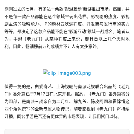
刚刚过去的七月，有多达十余款“影游互动”新游推出市场。然而，并
单
不是每一款产品都能在这个领域里玩出花样。影视剧的热度、影视
机
剧主演的吸粉能力、IP的题材受欢迎程度、开发商与发行商的实力
游
等等，都决定了这款产品能不能在“影游互动”领域一战成名。笔者认
戏
为，手游《老九门》从某种程度上来说，都具备以上几个天时地
利，因此，畅销榜前五的成绩并不让人有太多意外。
休
闲
游
戏
值得一提的是，由爱奇艺、上海视骊与南派泛娱联合出品的《老九
2
门》番外篇已于7月17日在北京开机。据悉，《老九门》番外篇将分
0
为四部，是南派三叔亲自为二月红、解九爷、陈皮阿四和霍锦惜这
2
四个角色撰写的全新专属人物传记，随着影视剧《老九门》将持续
5
开播，同名手游是否还有更优异的市场表现，让我们拭目以待。
第
十