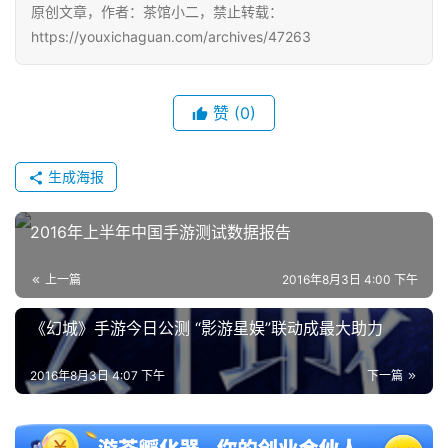
三
原创文章，作者：茶馆小二，禁止转载：
届
https://youxichaguan.com/archives/47263
金
茶
奖
赞
(0)
生成海报
7
月
2016年上半年中国手游测试数据报告
3
上一篇
2016年8月3日 4:00 下午
0
《幻城》手游今日公测 “影游星娱”联动成最大助力
日
游
2016年8月3日 4:07 下午
下一篇
茶
对