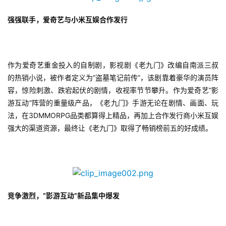
首
强强联手，爱奇艺与小米互娱合作发行
页
游
作为爱奇艺重金投入的自制剧，影视剧《老九门》改编自南派三叔
茶
的热销小说，被作者定义为“盗墓笔记前传”，该剧靠着豪华的演员阵
原
容，惊险刺激、跌宕起伏的剧情，收视率节节攀升。作为爱奇艺“影
创
游互动”阵营的重量级产品，《老九门》手游无论在剧情、画面、玩
法，在3DMMORPG品类都算得上精品，再加上合作发行商小米互娱
游
强大的渠道资源，最终让《老九门》取得了畅销榜前五的好成绩。
戏
业
界
手
竞争激烈，“影游互动”新品集中爆发
机
游
戏