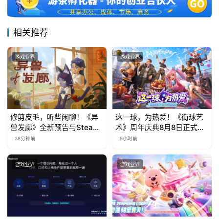
接
会
相关推荐
上
游戏业界
游戏业界
海
站
修剪皮毛，听些闲聊！《异
这一球，为热爱！《街球艺
中
兽发廊》全新预告与Steam
术》周年庆典8月8日正式上
文
免费试玩公开
线，多重福利与全新内容同
38分钟前
5小时前
(
步开启
中
游戏业界
游戏业界
国
)