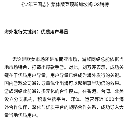
《少年三国志》繁体版登顶新加坡畅iOS销榜
戏
2
0
海外发行关键词：优质用户导量
2
5
第
十
无论是欧美市场还是东南亚市场，游族网络总能依据当
三
地市场特色，打造出爆款手游。对此，刘万芹表示，成功关
届
键在于优质用户导量，
用户导量已经成为海外发行的关键。
金
茶
国内游戏公司通过导量优化出海可以起到事半功倍的效果。
奖
游族网络此前通过多元化的合作模式，在
香港、台湾、北美
设立分支机构，积累包括平台、媒体、运营等近1000个海
外合作伙伴，
深化与优质平台的战略合作关系，成功导入大
量当地优质用户。
7
月