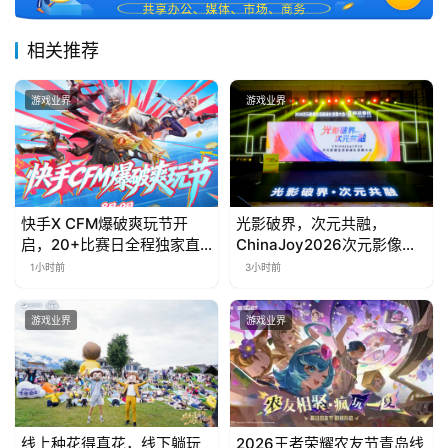
相关推荐
游戏业界
游戏业界
快手X CFM爆破爽玩节开
光影破界，次元共融，
启，20+比赛日全程独家直
ChinaJoy2026次元影像生
播
态标准化发展大会盛大召开
1小时前
3小时前
游戏业界
游戏业界
线上种花得真花，线下躺玩
2026王者荣耀农友节青岛线