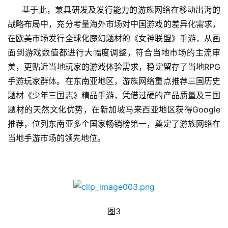
游
基于此，兼具研发及发行能力的游族网络在移动出海的
戏
战略布局中，充分考量海外市场对中国游戏的差异化需求，
业
在欧美市场发行全球化魔幻题材的《女神联盟》手游，从画
界
面到游戏数值都进行大幅度调整，符合当地市场的主流审
美，更贴近当地玩家的游戏体验需求，稳定留存了当地RPG
手
手游玩家群体。在东南亚地区，游族网络重点推荐三国历史
机
题材《少年三国志》精品手游，凭借过硬的产品质量及三国
游
戏
题材的天然文化优势，在新加坡马来西亚地区获得Google
推荐，位列东南亚多个国家畅销榜第一，奠定了游族网络在
单
当地手游市场的领先地位。
机
游
戏
休
图3
闲
游