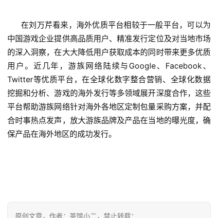
3
在刘万芹看来，海外优质平台相较于一般平台，可以为
0
中国游戏企业提供高品质用户、精准发行定位及对当地市场
日
的深入洞察，在大大降低用户获取成本的同时带来更多优质
用户。近几年，游族网络陆续与Google、Facebook、
游
Twitter等优质平台，
在全球化数字整合营销、全球化数据
茶
挖掘和分析、游戏的海外发行等多领域展开深度合作，这些
对
平台帮助游族网络针对海外各地区定制包量采购方案，并配
接
合时事热点发声，放大游族品牌及产品在当地的曝光度，确
保产品在海外地区的成功发行。
会
上
海
站
原创文章，作者：茶馆小二，禁止转载：