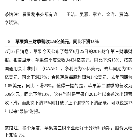
单
茶馆注：看看秘书处都有谁——王洁、吴灏、章立、金洋、贾涛、
机
李晓波。
游
戏
6
苹果第三财季营收424亿美元，同比下滑15％
休
7月27日消息，苹果今天公布了截至6月25日的2016财年第三财季财
闲
报。报告显示，苹果该季度营收为424亿美元，同比下滑15%；按美
游
国通用会计准则计（GAAP），净利润为78亿美元，去年同期为107
戏
亿美元，同比下滑27%；合摊薄后每股利润为1.42美元，去年同期为
1.85美元，同比下滑23%。值得一提的是，苹果第二财季的营收为
2
506亿元，同比下滑13%，这在当时是苹果自2013年以来首次出现营
0
收下滑。而此次下滑15%则打破了上个财季的下滑纪录。可以说是13
2
年以来“最惨”财报。
5
第
十
茶馆注：换个角度：苹果第三财季业绩好于分析师预期，股价大幅
三
上涨逾 7%。