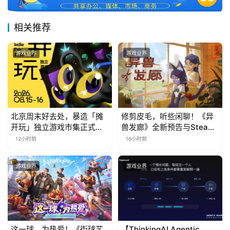
相关推荐
游戏业界
游戏业界
北京周末好去处，暴造「摊
修剪皮毛，听些闲聊！《异
开玩」独立游戏市集正式开
兽发廊》全新预告与Steam
票！
免费试玩公开
12小时前
16小时前
游戏业界
游戏业界
这一球，为热爱！《街球艺
【ThinkingAI Agentic