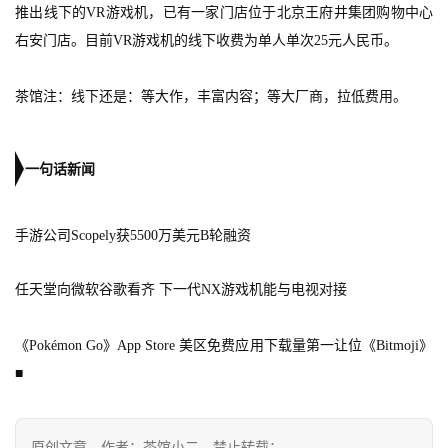
推出线下的VR游戏机，已有一家门店位于北京王府井集团购物中心
接
右安门店。目前VR游戏机的线下收费为单人单次25元人民币。
会
上
茶馆注：线下还是：等大作，丰富内容；等大厂商，拉低费用。
海
站
一句话新闻
手游公司Scopely获5500万美元B轮融资
中
文
任天堂向微软谷歌看齐 下一代NX游戏机能与电视对接
(
中
国
《Pokémon Go》App Store 美区免费应用下载量第一让位《Bitmoji》
)
■
原创文章，作者：茶馆小二，禁止转载：