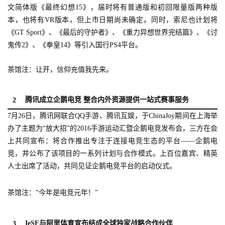
文简体版《最终幻想15》，届时将有普通版和初回限量版两种版
本，也将有VR版本，但上市日期尚未确定。同时，索尼也计划将
《GT Sport》、《最后的守护者》、《重力异想世界完结篇》、《讨
鬼传2》、《拳皇14》等引入国行PS4平台。
茶馆注：让开，信仰充值我先来。
腾讯成立企鹅电竞 整合内外资源提供一站式赛事服务
2
7月26日，腾讯网联合QQ手游、腾讯互娱，于ChinaJoy期间在上海举
办了主题为“放大招”的2016手游运动汇暨企鹅电竞发布会，三方在会
上共同宣布：将合作推出专注于连接电竞生态的平台——企鹅电
竞，并公布了该项目的一系列计划与合作模式。上百位嘉宾、精英
人士出席了活动，共同见证企鹅电竞平台的启动仪式。
茶馆注：“今年是电竞元年！”
IeSF与阿里体育宣布结成全球独家战略合作伙伴
3