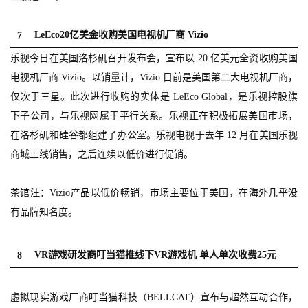
届
金
LeEco20亿美金收购美国电视机厂商 Vizio
7
茶
乐视今日在美国洛杉矶召开发布会，宣布以 20 亿美元全资收购美国
奖
电视机厂商 Vizio。以销量计，Vizio 目前是美国第二大电视机厂商，
仅次于三星。此次进行收购的实体是 LeEco Global，是乐视控股旗
下子公司，与乐视网属于平行关系。乐视正在积极拓展美国市场，
7
在洛杉矶和硅谷都组建了办公室。乐视电视于去年 12 月在美国乐视
月
商城上线销售，之后连续以低价进行促销。
3
茶馆注：Vizio产品以低价畅销，市场主要位于美国，在海外几乎没
0
有品牌知名度。
日
游
VR游戏研发商叮当猫推线下VR游戏机 单人单次收费25元
8
茶
对
虚拟现实游戏厂商叮当猫科技（BELLCAT）宣布与超然互动合作，