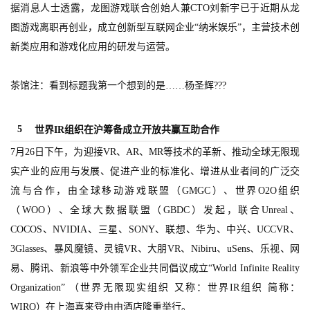
据消息人士透露，龙图游戏联合创始人兼CTO刘新宇已于近期从龙
首
图游戏离职再创业，成立创新型互联网企业“纳米娱乐”，主营技术创
页
新类应用和游戏化应用的研发与运营。
游
茶馆注：看到标题我第一个想到的是……杨圣辉???
茶
原
创
5
世界IR组织在沪筹备成立开放共赢互助合作
7月26日下午，为迎接VR、AR、MR等技术的革新、推动全球无限现
游
实产业的应用与发展、促进产业的标准化、增进从业者间的广泛交
戏
流与合作，由全球移动游戏联盟（GMGC）、世界O2O组织
业
（WOO）、全球大数据联盟（GBDC）发起，联合Unreal、
界
COCOS、NVIDIA、三星、SONY、联想、华为、中兴、UCCVR、
3Glasses、暴风魔镜、灵镜VR、大朋VR、Nibiru、uSens、乐视、网
手
机
易、腾讯、新浪等中外领军企业共同倡议成立“World Infinite Reality
游
Organization” （世界无限现实组织 又称：世界IR组织 简称：
戏
WIRO）在上海喜来登由由酒店隆重举行。