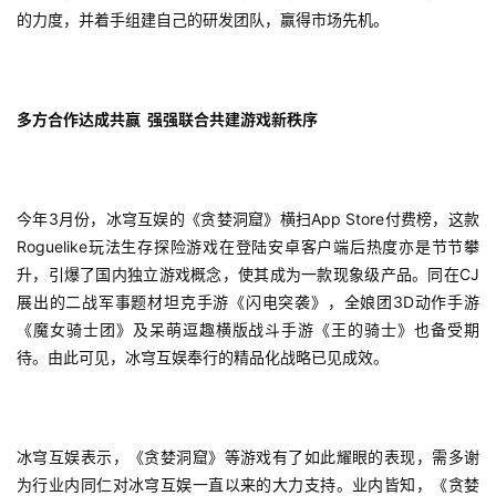
界
的力度，并着手组建自己的研发团队，赢得市场先机。
手
机
游
多方合作达成共赢  强强联合共建游戏新秩序
戏
单
今年3月份，冰穹互娱的《贪婪洞窟》横扫App Store付费榜，这款
机
Roguelike玩法生存探险游戏在登陆安卓客户端后热度亦是节节攀
游
升，引爆了国内独立游戏概念，使其成为一款现象级产品。同在CJ
戏
展出的二战军事题材坦克手游《闪电突袭》，全娘团3D动作手游
《魔女骑士团》及呆萌逗趣横版战斗手游《王的骑士》也备受期
休
待。由此可见，冰穹互娱奉行的精品化战略已见成效。
闲
游
戏
冰穹互娱表示，《贪婪洞窟》等游戏有了如此耀眼的表现，需多谢
为行业内同仁对冰穹互娱一直以来的大力支持。业内皆知，《贪婪
2