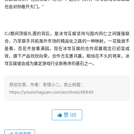
日
也会对你敞开大门。”
游
茶
CJ期间顶级礼遇的背后，是冰穹互娱坚持与国内同仁之间强强联
对
合，乃至联手共拓海外市场的精品化之路的一种映射。一花独放不
是春，百花齐放春满园。现在冰穹互娱的合作双赢观念已初显成
接
效，旗下产品欣欣向荣，合作方互惠共赢。相信在不久的将来，冰
会
穹互娱或会成为奠定游戏行业新秩序的基石之一。
上
海
原创文章，作者：茶馆小二，禁止转载：
站
https://youxichaguan.com/archives/46940
赞
(0)
中
文
(
生成海报