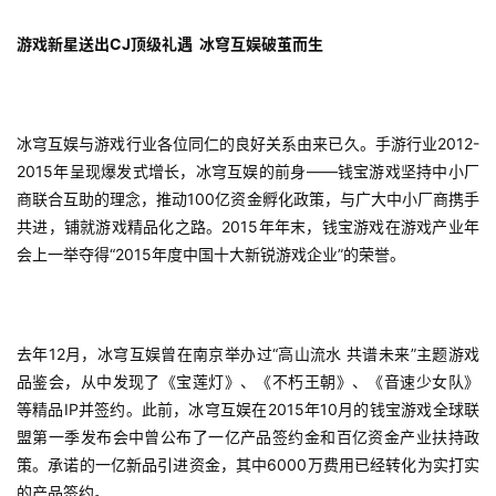
游戏新星送出CJ顶级礼遇  冰穹互娱破茧而生
冰穹互娱与游戏行业各位同仁的良好关系由来已久。手游行业2012-
2015年呈现爆发式增长，冰穹互娱的前身——钱宝游戏坚持中小厂
商联合互助的理念，推动100亿资金孵化政策，与广大中小厂商携手
共进，铺就游戏精品化之路。2015年年末，钱宝游戏在游戏产业年
会上一举夺得“2015年度中国十大新锐游戏企业”的荣誉。
去年12月，冰穹互娱曾在南京举办过“高山流水 共谱未来”主题游戏
品鉴会，从中发现了《宝莲灯》、《不朽王朝》、《音速少女队》
等精品IP并签约。此前，冰穹互娱在2015年10月的钱宝游戏全球联
盟第一季发布会中曾公布了一亿产品签约金和百亿资金产业扶持政
策。承诺的一亿新品引进资金，其中6000万费用已经转化为实打实
的产品签约。