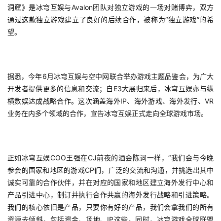
0
洞窟》是冰穹互娱与Avalon团队对独立游戏的一场对赌博弈，双方
2
通过这款独立游戏建立了良好的后续合作，被称为“独立游戏”的希
5
望。
第
十
三
据悉，今年6月冰穹互娱与空中网联合举办游戏主题品鉴会，为广大
届
开发者提供更多的信息和交流；自E3大展归来后，冰穹互娱亦与纵
金
横数娱达成战略合作。这次涵盖海外IP、海外游戏、海外发行、VR
茶
业务在内多个领域的合作，宣告冰穹互娱正式走向全球游戏市场。
奖
正如冰穹互娱COO王强在CJ前夜的酒会陈词一样，“我们会与今晚
7
参会的国家和地区的游戏CP们，广泛的交流和沟通，并挑选出其中
月
诚实可靠的合作伙伴，并在对应的国家和地区建立海外发行中心和
3
产品引进中心，制订并执行合作共赢的海外发行战略和引进策略。
我们的核心依旧是产品，只要你有好的产品，我们会拿我们的所有
0
资源去倾斜，包括资金、场地、IP这些。同时，冰穹游戏全球联盟