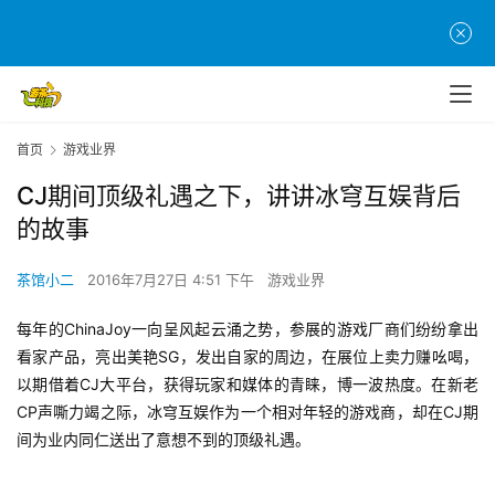
首页
游戏业界
CJ期间顶级礼遇之下，讲讲冰穹互娱背后
的故事
茶馆小二
2016年7月27日 4:51 下午
游戏业界
每年的ChinaJoy一向呈风起云涌之势，参展的游戏厂商们纷纷拿出
看家产品，亮出美艳SG，发出自家的周边，在展位上卖力赚吆喝，
以期借着CJ大平台，获得玩家和媒体的青睐，博一波热度。在新老
CP声嘶力竭之际，冰穹互娱作为一个相对年轻的游戏商，却在CJ期
间为业内同仁送出了意想不到的顶级礼遇。