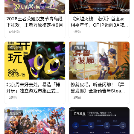
2026王者荣耀农友节青岛线
《穿越火线：潜伏》首度亮
下狂欢，王者万象棋定档9月
相嘉年华，CF IP迈向3A叙
事新高度
6小时前
1天前
游戏业界
游戏业界
北京周末好去处，暴造「摊
修剪皮毛，听些闲聊！《异
开玩」独立游戏市集正式开
兽发廊》全新预告与Steam
票！
免费试玩公开
2天前
3天前
游戏业界
游戏业界