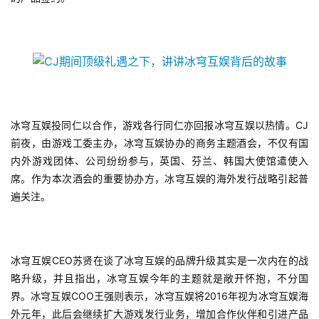
首
冰穹互娱投同仁以合作，游戏各行同仁亦回报冰穹互娱以热情。CJ
页
前夜，由游戏工委主办，冰穹互娱协办的商务主题酒会，不仅有国
内外游戏团体、公司纷纷参与，英国、芬兰、韩国大使馆遣使入
席。作为本次酒会的重要协办方，冰穹互娱的海外发行战略引起普
游
茶
遍关注。
原
创
冰穹互娱CEO苏贤在谈了冰穹互娱的品牌升级其实是一次内在的战
游
略升级，并且指出，冰穹互娱今年的主题就是敞开怀抱，不分国
戏
界。冰穹互娱COO王强则表示，冰穹互娱将2016年视为冰穹互娱海
业
外元年，此后会继续扩大游戏发行业务，增加合作伙伴和引进产品