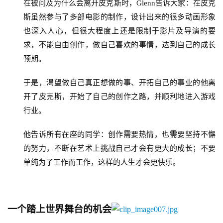
在被问及为什么会离开皮克斯时，Glenn告诉大家：在皮克
休
斯虽然参与了多部电影的制作，设计出来的很多动画形象
闲
也深入人心，但很大程度上还是限制于影片及导演的要
游
求，不能自由创作，做自己喜欢的事情，达到自己的成长
戏
预期。
2
于是，渴望做自己真正想做的事、开拓自己的事业的他离
0
开了皮克斯，开始了自己的创作之路，并顺利地进入游戏
2
行业。
5
第
他告诉所有在座的同学：创作需要热情，也需要坚持不懈
十
的努力，不断在艺术上挑战自己才会有更大的成长
；不要
三
届
单纯为了工作而工作，这样的人生才会更快乐。
金
茶
奖
一个踏上世界舞台的机会