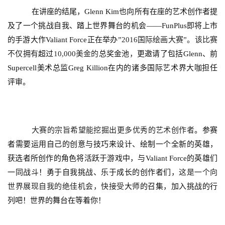
在讲座的结尾，Glenn Kim也向所有在座的艺术创作者提
7
及了一个挑战自我、踏上世界舞台的机会——FunPlus即将上市
月
的手游大作Valiant Force正在举办
”2016
国际绘画大赛”。该比赛
不仅拥有
超过
10,000
美金的
总奖金池
，
更邀请了包括
Glenn
、前
3
Supercell美术总监Greg Killion在内的诸多国际艺术界大咖担任
0
评审。
日
游
茶
大赛的宗旨希望能挖掘出更多优秀的艺术创作者
。
参赛
者需要运用自己的创意与技巧来设计、绘制一个全新的英雄，
对
获选者所创作的角色将活跃于游戏中，与Valiant Force的英雄们
接
一同战斗！勇于自我挑战、乐于成长的创作者们，
这是一个向
会
世界展现自我的绝佳机会，快接受
大师的召集，加入挑战的行
列吧！世界的舞台在等着你！
上
海