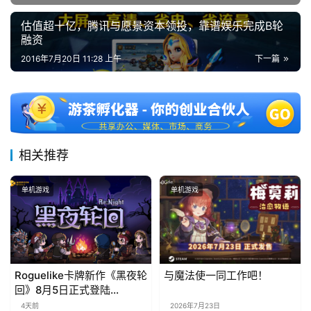
估值超十亿，腾讯与愿景资本领投，靠谱娱乐完成B轮
融资
2016年7月20日 11:28 上午
下一篇
相关推荐
单机游戏
单机游戏
Roguelike卡牌新作《黑夜轮
与魔法使一同工作吧！
回》8月5日正式登陆
Steam，首发9折优惠开启
4天前
2026年7月23日