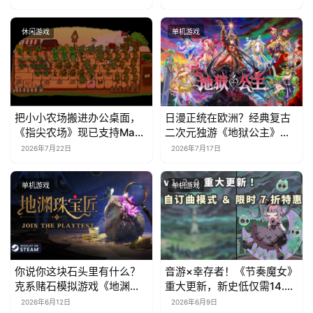
休闲游戏
单机游戏
把小小农场搬进办公桌面，
日漫正统在欧洲？经典复古
《指尖农场》现已支持Mac
二次元独游《地狱公主》现
系统！
已EA上线
2026年7月22日
2026年7月17日
单机游戏
单机游戏
你说你这块石头里有什么？
音游×幸存者！《节奏魔女》
克系赌石模拟游戏《地渊珠
重大更新，新史低仅需14.7
宝匠》6月12日开启Steam
元
2026年6月12日
2026年6月9日