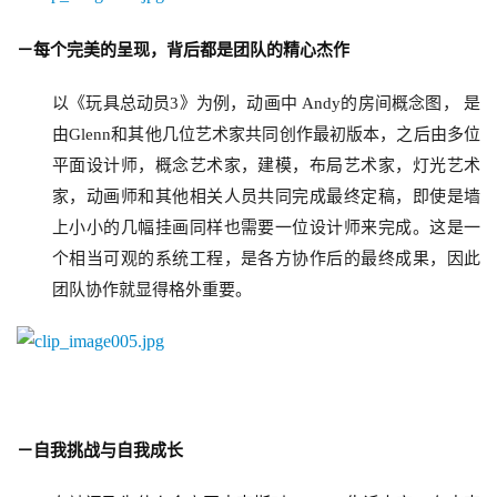
原
创
－每个完美的呈现，背后都是团队的精心杰作
以
《玩具总动员3》为例，动画中 Andy的房间概念图， 是
游
戏
由Glenn和其他几位艺术家共同创作最初版本，之后由多位
业
平面设计师，概念艺术家，建模，布局艺术家，灯光艺术
界
家，动画师和其他相关人员共同完成最终定稿，即使是墙
上小小的几幅挂画同样也需要一位设计师来完成。这是一
手
个相当可观的系统工程，是各方协作后的最终成果，因此
机
团队协作就显得格外重要。
游
戏
单
机
游
－自我挑战与自我成长
戏