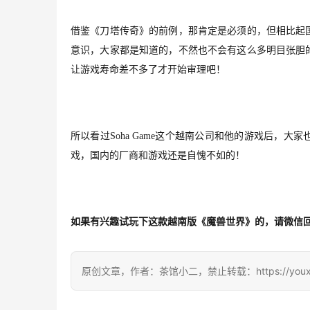
借鉴《刀塔传奇》的前例，
那
肯定
是必须的，但
相比起
意识
，
大家都是知道的，
不然也不会有这么多明目张胆
让游戏寿命差不多了才开始审理
吧
！
所以看过
Soha Game
这个
越南公司和他的游戏后，大家
戏，国内的厂商和游戏还是自愧不如的！
如果有兴趣试玩下这款越南版《魔兽世界》的，请微信
原创文章，作者：茶馆小二，禁止转载：https://youxichag