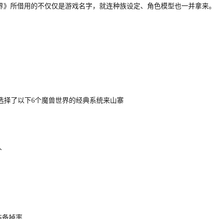
界》所借用的不仅仅是游戏名字，就连种族设定、角色模型也一并拿来。
选择了以下
6个魔兽世界的经典系统来
山寨
人
装备掉率