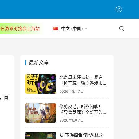
30日游茶对接会上海站
中文 (中国)
最新文章
北京周末好去处，暴造
「摊开玩」独立游戏市集
正式开票！
2026年8月7日
光，同
修剪皮毛，听些闲聊！
《异兽发廊》全新预告与
Steam免费试玩公开
2026年8月7日
从“下海摸鱼”到“丛林求