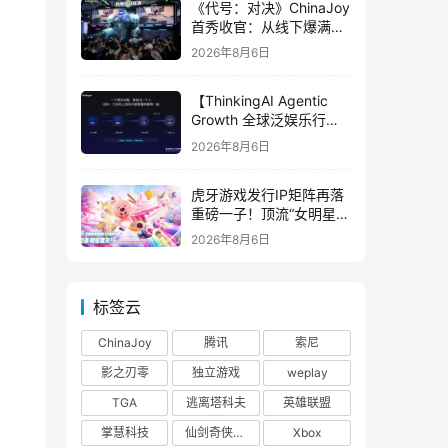
《代号：对决》ChinaJoy
首秀收官：从线下爆满看
见玩家的真实期待
2026年8月6日
【ThinkingAI Agentic
Growth 全球泛娱乐行业
峰会】Agent 时代，人到
2026年8月6日
底负责什么
虎牙游戏发行IP矩阵再落
重磅一子！顶流“女明星”
ZANMANG LOOPY 正版
2026年8月6日
3D消除手游《消消奇遇》
惊喜曝光
标签云
ChinaJoy
腾讯
索尼
影之刃零
独立游戏
weplay
TGA
逃离塔科夫
英雄联盟
掌慧科技
仙剑奇侠传四
Xbox