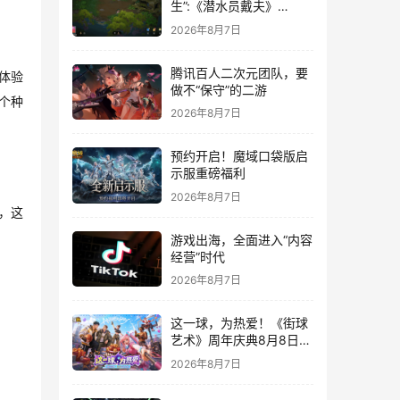
生”:《潜水员戴夫》
DLC《丛林》移动端定档
2026年8月7日
8月14日
腾讯百人二次元团队，要
体验
做不“保守”的二游
个种
2026年8月7日
预约开启！魔域口袋版启
示服重磅福利
2026年8月7日
，这
游戏出海，全面进入“内容
经营”时代
2026年8月7日
这一球，为热爱！《街球
艺术》周年庆典8月8日正
式上线，多重福利与全新
2026年8月7日
内容同步开启