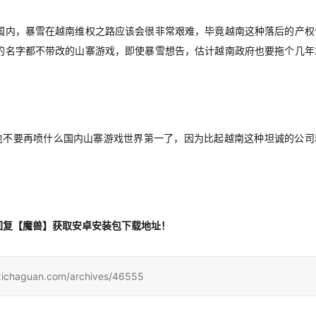
国内，暴雪在越南维权之路
应该会很
非常艰
难，毕竟越南
这种落后
的产权
的名字都不带改的山寨游戏，
即使
暴雪
想告
，
估计
越南政府
也要拖个几年
也不要再喷什么国内山寨游戏世界第一了，因为比起越南这种坦诚的公司
回复
【魔兽】
获取安卓安装包下载地址！
uan.com/archives/46555