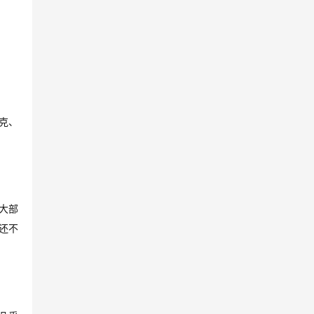
克、
大部
还不