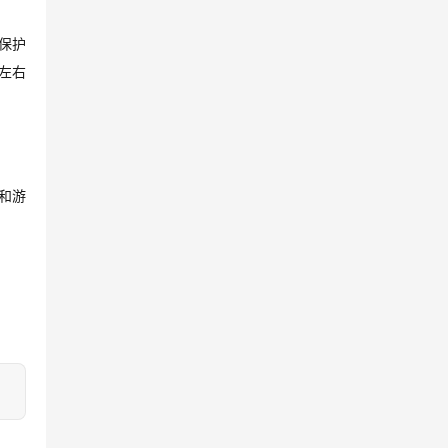
保护
左右
和游