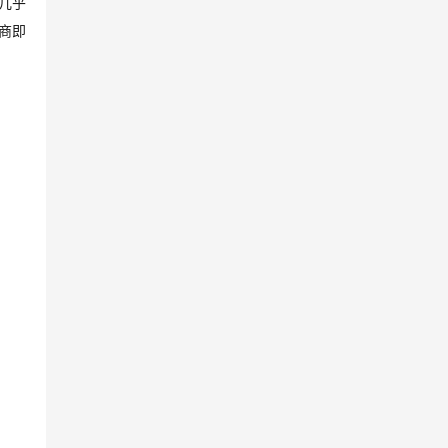
几乎
商即