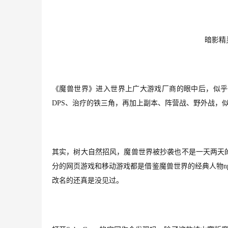
暗影精
《魔兽世界》进入世界上广大游戏厂商的眼中后，似乎
DPS、治疗的铁三角，再加上副本、
阵营战、野外战
，
其实，树大自然招风，魔兽世界被抄袭也不是一天两天
分
的
网页游戏和移动游戏
都是借鉴魔兽世界的经典人物
改名的
还真是
没见过。