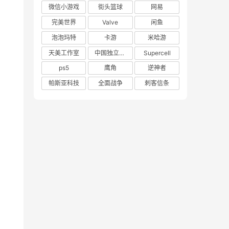
微信小游戏
街头篮球
网易
完美世界
Valve
闲鱼
泡泡玛特
卡游
米哈游
天美工作室
中国独立游戏联盟
Supercell
ps5
鹰角
逆神者
帕斯亚科技
全面战争
刺客信条