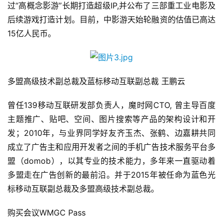
过“高概念影游”长期打造超级IP,并公布了三部重工业电影及
后续游戏打造计划。目前，中影游天始轮融资的估值已高达
15亿人民币。
首
多盟高级技术副总裁及蓝标移动互联副总裁 王鹏云
页
曾任139移动互联研发部负责人，魔时网CTO, 曾主导百度
游
主题推广、贴吧、空间、图片搜索等产品的架构设计和开
茶
发；2010年，与业界同学好友齐玉杰、张鹤、边嘉耕共同
原
成立了广告主和应用开发者之间的手机广告技术服务平台多
创
盟（domob），以其专业的技术能力，多年来一直驱动着
游
多盟走在广告创新的最前沿。并于2015年被任命为蓝色光
戏
标移动互联副总裁及多盟高级技术副总裁。
业
界
购买会议WMGC Pass