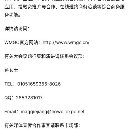
2
应用、投融资推介与合作、在线邀约商务洽谈等综合商务服
5
务功能。
第
十
详情请访问：
三
届
WMGC官方网站：http://www.wmgc.cn/
金
茶
有关大会议题征集和演讲请联系会议部：
奖
蒋女士
TEL：01051659355-8026
7
月
QQ：2853281017
3
Email：maggiejiang@howellexpo.net 
0
有关媒体宣传合作事宜请联系市场部：
日