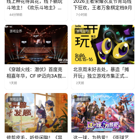
线上种花得真花，线下躺玩
2026王者荣耀农友节青岛线
斗地主！《欢乐斗地主》欢
下狂欢，王者万象棋定档9月
乐中国行·云南站精彩盘点
44分钟前
7小时前
游戏业界
游戏业界
《穿越火线：潜伏》首度亮
北京周末好去处，暴造「摊
相嘉年华，CF IP迈向3A叙
开玩」独立游戏市集正式开
事新高度
票！
1天前
2天前
游戏业界
游戏业界
修剪皮毛，听些闲聊！《异
这一球，为热爱！《街球艺