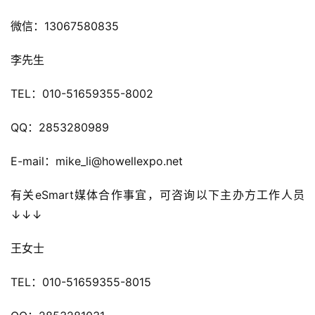
机
游
微信：13067580835 
戏
李先生
休
闲
TEL：010-51659355-8002
游
戏
QQ：2853280989
E-mail：mike_li@howellexpo.net
2
0
有关eSmart媒体合作事宜，可咨询以下主办方工作人员
2
↓↓↓
5
第
王女士
十
三
TEL：010-51659355-8015
届
金