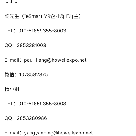
↓↓↓
游
梁先生（“eSmart VR企业群1”群主）
茶
原
TEL：010-51659355-8003
创
QQ：2853281003
游
E-mail：paul_liang@howellexpo.net
戏
业
微信：1078582375
界
杨小姐
手
机
TEL：010-51659355-8008
游
戏
QQ：2853280986
单
E-mail：yangyanping@howellexpo.net