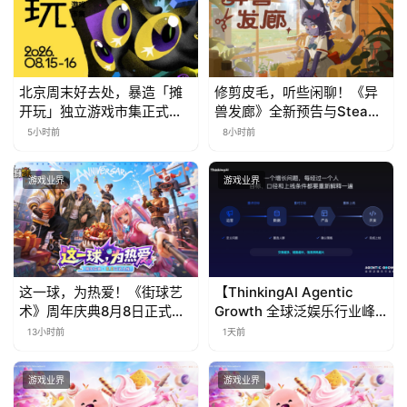
北京周末好去处，暴造「摊
修剪皮毛，听些闲聊！《异
开玩」独立游戏市集正式开
兽发廊》全新预告与Steam
票！
免费试玩公开
5小时前
8小时前
游戏业界
游戏业界
这一球，为热爱！《街球艺
【ThinkingAI Agentic
术》周年庆典8月8日正式上
Growth 全球泛娱乐行业峰
线，多重福利与全新内容同
会】Agent 时代，人到底负
13小时前
1天前
步开启
责什么
游戏业界
游戏业界