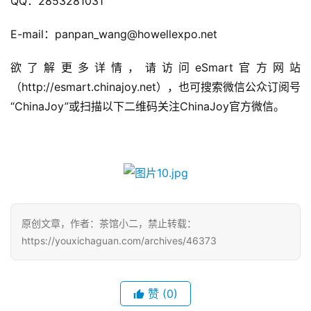
QQ：2853281031
茶
奖
E-mail：panpan_wang@howellexpo.net
欲了解更多详情，请访问eSmart官方网站
7
（http://esmart.chinajoy.net），也可搜索微信公众订阅号
“ChinaJoy”或扫描以下二维码关注ChinaJoy官方微信。
月
3
0
日
游
原创文章，作者：茶馆小二，禁止转载：
茶
https://youxichaguan.com/archives/46373
对
接
赞
(0)
会