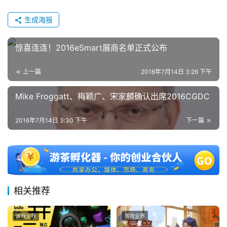
上
生成海报
海
惊喜连连！2016eSmart展商名单正式公布
站
上一篇
2016年7月14日 3:26 下午
中
Mike Froggatt、梅颖广、宋家麟确认出席2016CGDC
文
(
2016年7月14日 3:30 下午
下一篇
中
国
)
相关推荐
游戏业界
游戏业界