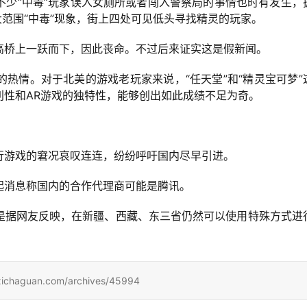
不少“中毒”玩家误入女厕所或者闯入警察局的事情也时有发生，
大范围“中毒”现象，街上四处可见低头寻找精灵的玩家。
高桥上一跃而下，因此丧命。不过后来证实这是假新闻。
热情。对于北美的游戏老玩家来说，“任天堂”和“精灵宝可梦”
利性和AR游戏的独特性，能够创出如此成绩不足为奇。
行游戏的窘况哀叹连连，纷纷呼吁国内尽早引进。
起消息称国内的合作代理商可能是腾讯。
是据网友反映，在新疆、西藏、东三省仍然可以使用特殊方式进
uan.com/archives/45994