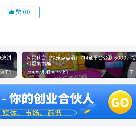
赞
(0)
表演讲
何炅代言《快乐点点消》7.14全平台公测 5000万
引爆暑期档
:58 下午
2016年7月8日 10:45 上午
下