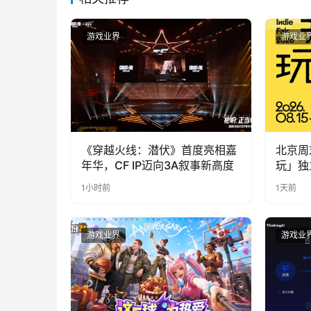
游戏业界
游戏业
《穿越火线：潜伏》首度亮相嘉
北京周
年华，CF IP迈向3A叙事新高度
玩」独
1小时前
1天前
游戏业界
游戏业