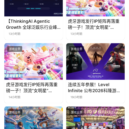
【ThinkingAI Agentic
虎牙游戏发行IP矩阵再落重
Growth 全球泛娱乐行业峰
磅一子！顶流“女明星”
会】Agent 时代，人到底负
ZANMANG LOOPY 正版3D
13小时前
13小时前
责什么
消除手游《消消奇遇》惊喜
曝光
游戏业界
游戏业界
虎牙游戏发行IP矩阵再落重
连续五年参展！Level
磅一子！顶流“女明星”
Infinite 公布2026科隆游戏
ZANMANG LOOPY 正版3D
展产品阵容
14小时前
19小时前
消除手游《消消奇遇》惊喜
曝光
游戏业界
游戏业界