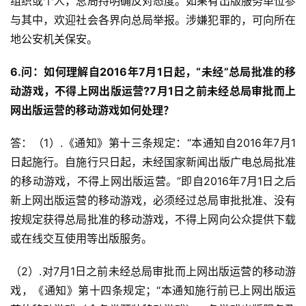
组织或个人，总局持明确反对态度。如果有出版服务单位参
日
与其中，欢迎社会各界向总局举报。涉嫌犯罪的，可向所在
地公安机关保安。
游
茶
6.问：如何理解自2016年7月1日起，“未经”总局批准的移
动游戏，不得上网出版运营?7月1日之前未经总局审批而上
对
网出版运营的移动游戏如何处理？
接
会
答：（1）.《通知》第十三条规定：“本通知自2016年7月1
日起施行。自施行只日起，未经国家新闻出版广电总局批准
上
的移动游戏，不得上网出版运营。”即自2016年7月1日之后
海
新上网出版运营的移动游戏，必须经过总局审批批准、没有
站
按规定获得总局批准的移动游戏，不得上网向公众提供下载
或在线交互使用等出版服务。
中
（2）.对7月1日之前未经总局审批而上网出版运营的移动游
文
戏，《通知》第十四条规定；“本通知施行前已上网出版运
(