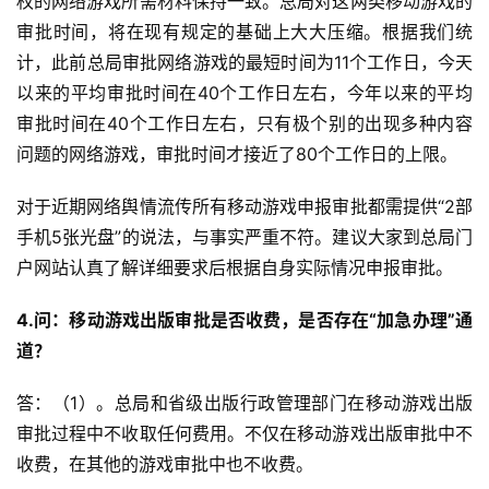
权的网络游戏所需材料保持一致。总局对这两类移动游戏的
界
审批时间，将在现有规定的基础上大大压缩。根据我们统
计，此前总局审批网络游戏的最短时间为11个工作日，今天
手
以来的平均审批时间在40个工作日左右，今年以来的平均
机
游
审批时间在40个工作日左右，只有极个别的出现多种内容
戏
问题的网络游戏，审批时间才接近了80个工作日的上限。
对于近期网络舆情流传所有移动游戏申报审批都需提供“2部
单
机
手机5张光盘”的说法，与事实严重不符。建议大家到总局门
游
户网站认真了解详细要求后根据自身实际情况申报审批。
戏
4.问：移动游戏出版审批是否收费，是否存在“加急办理”通
休
道？
闲
游
答：（1）。总局和省级出版行政管理部门在移动游戏出版
戏
审批过程中不收取任何费用。不仅在移动游戏出版审批中不
收费，在其他的游戏审批中也不收费。
2