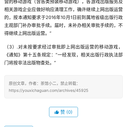
营的移动游戏（含各类预装移动游戏），各游戏出版服务及
中
相关游戏企业应做好响应清理工作，确许继续上网出版运营
国
的，按本通知要求于2016年10月1日前到属地省级出版行政
)
主观部门补办审批手续。届时，未补办相关审批手续的，不
得继续上网出版运营。”
（3）.对未按要求经过审批即上网出版运营的移动游戏，
《通知》第十五条规定：“一经发现，相关出版行政执法部
门将按非法出版物查处。”
原创文章，作者：茶馆小二，禁止转载：
https://youxichaguan.com/archives/45925
赞
(0)