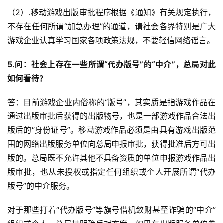
0
（2）.移动游戏出版审批程序根据《通知》有关规定执行，
2
不存在任何所谓“加急办理”的通道，请社会各界特别是广大
5
游戏企业认真学习国家各项政策法规，不要轻信网络谣言。
第
十
5.问：社会上存在一些所谓“代办版号”的“中介”，总局对此
三
如何看待？
届
金
答：目前游戏企业内俗称的“版号”，其实质是指游戏作品在
茶
通过出版审批后获得的出版物号，也是一部游戏作品合法出
奖
版后的“身份证号”。移动游戏作品必须是由具有游戏出版范
围的网络出版服务单位向总局申报审批，获得批准后方可出
版的。总局既不允许其他不具备资质的单位申报游戏作品出
7
版审批，也从未授权或指定任何组织或个人开展所谓“代办
月
版号”的中介服务。
3
对于那些打着“代办版号”等旗号借机敛财甚至诈骗的“中介”
0