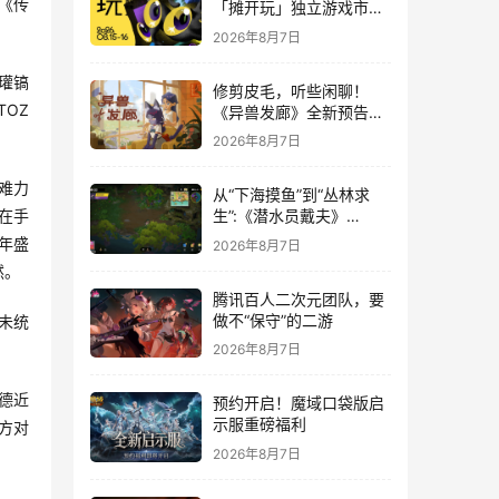
，《传
「摊开玩」独立游戏市集
正式开票！
2026年8月7日
瓘镐
修剪皮毛，听些闲聊！
OZ
《异兽发廊》全新预告与
Steam免费试玩公开
2026年8月7日
难力
从“下海摸鱼”到“丛林求
在手
生”:《潜水员戴夫》
DLC《丛林》移动端定档
年盛
2026年8月7日
8月14日
然。
腾讯百人二次元团队，要
做不“保守”的二游
未统
2026年8月7日
德近
预约开启！魔域口袋版启
示服重磅福利
方对
2026年8月7日