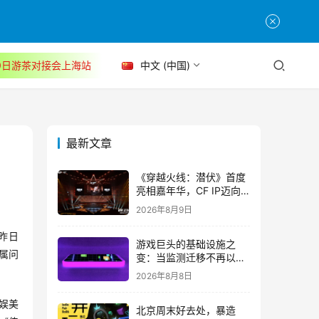
30日游茶对接会上海站
中文 (中国)
最新文章
《穿越火线：潜伏》首度
亮相嘉年华，CF IP迈向
3A叙事新高度
2026年8月9日
昨日
游戏巨头的基础设施之
属问
变：当监测迁移不再以中
断为代价
2026年8月8日
娱美
北京周末好去处，暴造