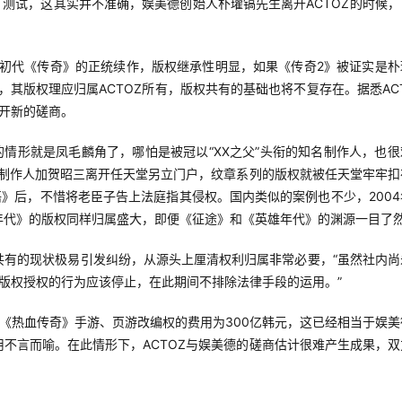
2》测试，这其实并不准确，娱美德创始人朴瓘镐先生离开ACTOZ的时候
出的初代《传奇》的正统续作，版权继承性明显，如果《传奇2》被证实是朴
，其版权理应归属ACTOZ所有，版权共有的基础也将不复存在。据悉ACT
开新的磋商。
的情形就是凤毛麟角了，哪怕是被冠以“XX之父”头衔的知名制作人，也很
的制作人加贺昭三离开任天堂另立门户，纹章系列的版权就被任天堂牢牢扣
语》后，不惜将老臣子告上法庭指其侵权。国内类似的案例也不少，2004
年代》的版权同样归属盛大，即便《征途》和《英雄年代》的渊源一目了
权共有的现状极易引发纠纷，从源头上厘清权利归属非常必要，“虽然社内尚
版权授权的行为应该停止，在此期间不排除法律手段的运用。”
《热血传奇》手游、页游改编权的费用为300亿韩元，这已经相当于娱美
不言而喻。在此情形下，ACTOZ与娱美德的磋商估计很难产生成果，双