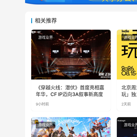
相关推荐
游戏业界
游戏业
《穿越火线：潜伏》首度亮相嘉
北京周
年华，CF IP迈向3A叙事新高度
玩」独
9小时前
2天前
游戏业界
游戏业