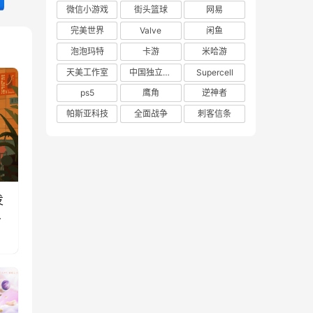
微信小游戏
街头篮球
网易
完美世界
Valve
闲鱼
泡泡玛特
卡游
米哈游
天美工作室
中国独立游戏联盟
Supercell
ps5
鹰角
逆神者
帕斯亚科技
全面战争
刺客信条
发
玩