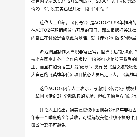
德官网显示2000年2月公司成立，2000年8月《传奇
奇2》的研发其实已经开始一段时间了。”
　　这位人士介绍，《传奇2》是ACTOZ1998年推
在ACTOZ任职期间参与开发的项目，那么根据相关法律
内部正在讨论是否以此为基础，就《传奇2》版权问题展
　　游戏圈里制作人离职非常正常，但离职后“带球跑”
抗老东家拿走心血之作的版权。1999年火焰纹章系列
里，而且在加贺昭三开发“纹章”同类作品《泪之腕轮物
大自己的《英雄年代》项目核心人员出走巨人，《英雄
　　这位ACTOZ内部人士表示，考虑到《传奇2》版
一拿回《传奇2》全部版权的立场，但娱美德单方面进行
　　评论人士指出，娱美德授权中国恺英公司3年非独占
年来一个季度的全部营收，对缓解娱美德业绩不振的作用
簿公堂恐不可避免。