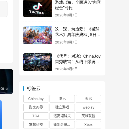
游戏出海，全面进入“内容
经营”时代
2026年8月7日
这一球，为热爱！《街球
艺术》周年庆典8月8日正
式上线，多重福利与全新
2026年8月7日
内容同步开启
《代号：对决》ChinaJoy
首秀收官：从线下爆满看
见玩家的真实期待
2026年8月6日
标签云
一篇
ChinaJoy
腾讯
索尼
影之刃零
独立游戏
weplay
TGA
逃离塔科夫
英雄联盟
掌慧科技
仙剑奇侠传四
Xbox