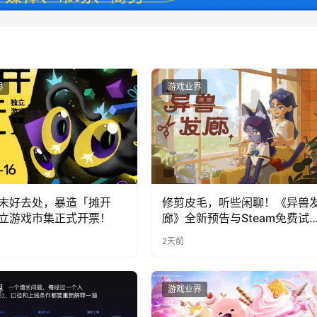
界
游戏业界
末好去处，暴造「摊开
修剪皮毛，听些闲聊！《异兽
立游戏市集正式开票！
廊》全新预告与Steam免费试
公开
2天前
界
游戏业界