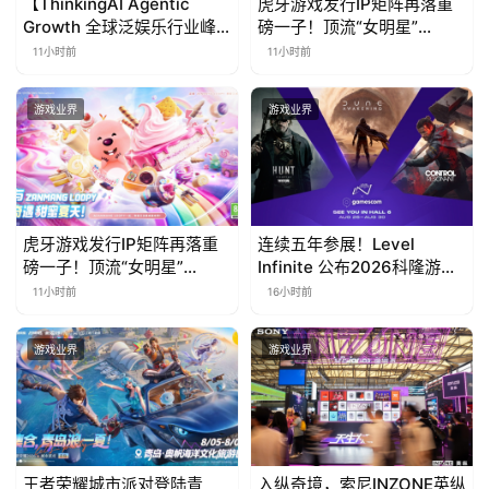
【ThinkingAI Agentic
虎牙游戏发行IP矩阵再落重
Growth 全球泛娱乐行业峰
磅一子！顶流“女明星”
会】Agent 时代，人到底负
ZANMANG LOOPY 正版3D
11小时前
11小时前
责什么
消除手游《消消奇遇》惊喜
曝光
游戏业界
游戏业界
虎牙游戏发行IP矩阵再落重
连续五年参展！Level
磅一子！顶流“女明星”
Infinite 公布2026科隆游戏
ZANMANG LOOPY 正版3D
展产品阵容
11小时前
16小时前
消除手游《消消奇遇》惊喜
曝光
游戏业界
游戏业界
王者荣耀城市派对登陆青
入纵奇境，索尼INZONE英纵