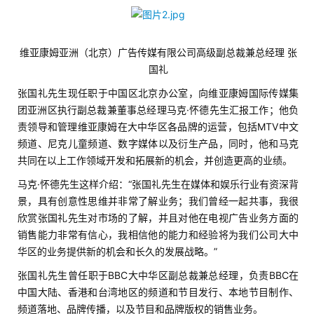
维亚康姆亚洲（北京）广告传媒有限公司高级副总裁兼总经理 张
国礼
张国礼先生现任职于中国区北京办公室，向维亚康姆国际传媒集
首
团亚洲区执行副总裁兼董事总经理马克·怀德先生汇报工作；他负
页
责领导和管理维亚康姆在大中华区各品牌的运营，包括MTV中文
频道、尼克儿童频道、数字媒体以及衍生产品，同时，他和马克
游
共同在以上工作领域开发和拓展新的机会，并创造更高的业绩。
茶
马克·怀德先生这样介绍：“张国礼先生在媒体和娱乐行业有资深背
原
景，具有创意性思维并非常了解业务；我们曾经一起共事，我很
创
欣赏张国礼先生对市场的了解，并且对他在电视广告业务方面的
销售能力非常有信心，我相信他的能力和经验将为我们公司大中
游
华区的业务提供新的机会和长久的发展战略。”
戏
张国礼先生曾任职于BBC大中华区副总裁兼总经理，负责BBC在
业
中国大陆、香港和台湾地区的频道和节目发行、本地节目制作、
界
频道落地、品牌传播，以及节目和品牌版权的销售业务。