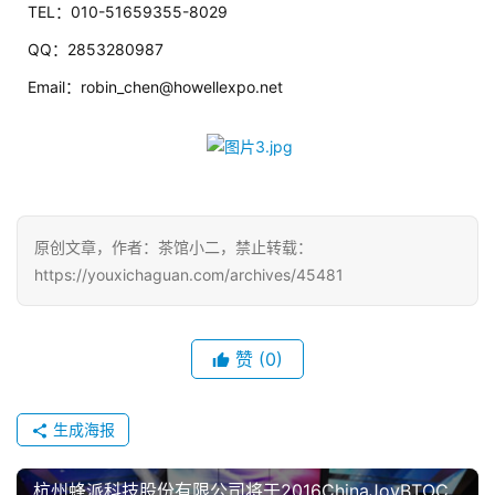
TEL：010-51659355-8029
游
QQ：2853280987
茶
Email：robin_chen@howellexpo.net
对
接
会
上
原创文章，作者：茶馆小二，禁止转载：
海
https://youxichaguan.com/archives/45481
站
赞
(0)
中
文
生成海报
(
中
杭州蜂派科技股份有限公司将于2016ChinaJoyBTOC