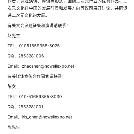
作者，通过演讲、座谈等形式，围绕二次元行业的优秀作品、二
2
次元文化在中国的发展前景和发展方向等议题展开讨论，共同促
5
进二次元文化的发展。
第
十
有关大会议题征集和演讲请联系：
三
赵先生
届
TEL：01051659355-8025
金
茶
QQ：2853281006
奖
Email：zhaoshen@howellexpo.net
有关媒体宣传合作事宜请联系：
陈女士 
7
TEL：010-51659355-8030
月
QQ：2853281001
3
Email：iris_chen@howellexpo.net
0
陈先生 
日