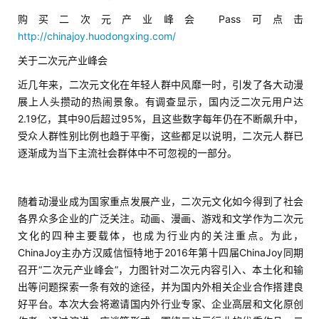
购买二次元产业峰会 Pass可点击
手
http://chinajoy.huodongxing.com/
机
游
关于二次元产业峰会
戏
近几年来，二次元文化在年轻人群中风靡一时，引发了各大动漫
展上人头攒动的热闹景象。有调查显示，国内泛二次元用户达
单
2.19亿，其中90后超过95%，且这些数字每年仍在不断飙升中，
机
受众人群性别比例也趋于平衡，这些都足以说明，二次元人群已
游
逐渐成为当下主流社会群体中不可忽视的一部分。
戏
休
随着动漫业成为国家重点发展产业，二次元文化如今得到了社会
闲
各界众多企业的广泛关注。动画、漫画、游戏和文学作为二次元
游
文化的四种主要载体，也成为行业内的关注重点。为此，
戏
ChinaJoy主办方汉威信恒特地于2016年第十四届ChinaJoy同期
召开“二次元产业峰会”，力图针对二次元内容引入、本土化和输
出等问题探索一条有效的途径，并为国内外相关企业合作搭建良
2
好平台。本次大会将邀请国内外行业专家、企业高层和文化原创
0