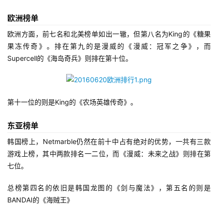
首
欧洲榜单
页
欧洲方面，前七名和北美榜单如出一辙，但第八名为King的《糖果
果冻传奇》。排在第九的是漫威的《漫威：冠军之争》，而
游
Supercell的《海岛奇兵》则排在第十位。
茶
原
创
第十一位的则是King的《农场英雄传奇》。
游
东亚榜单
戏
业
韩国榜上，Netmarble仍然在前十中占有绝对的优势，一共有三款
界
游戏上榜，其中两款排名一二位，而《漫威：未来之战》则排在第
七位。
手
总榜第四名的依旧是韩国龙图的《剑与魔法》，第五名的则是
机
游
BANDAI的《海贼王》
戏