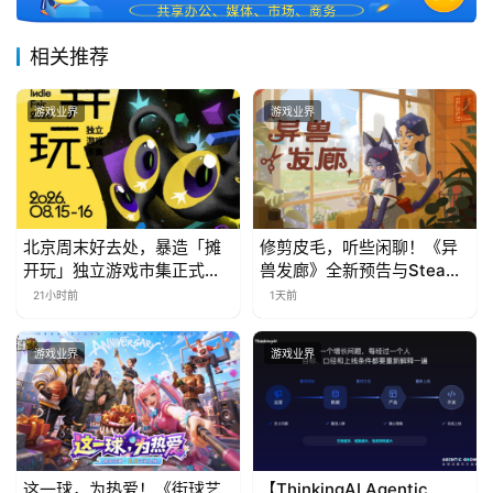
相关推荐
游戏业界
游戏业界
北京周末好去处，暴造「摊
修剪皮毛，听些闲聊！《异
开玩」独立游戏市集正式开
兽发廊》全新预告与Steam
票！
免费试玩公开
21小时前
1天前
游戏业界
游戏业界
这一球，为热爱！《街球艺
【ThinkingAI Agentic