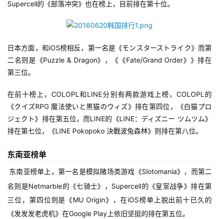
Supercell的《部落冲突》也在榜上，目前排在第十位。
单
机
游
日本方面，和iOS榜相反，第一名是《モンスターストライク》而第
戏
二名则是《Puzzle & Dragon》，《《Fate/Grand Order》》排在
第三位。
休
闲
在前十榜上，COLOPL和LINE分别有两款游戏上榜，COLOPL的
游
《クイズRPG 魔法使いと黒猫のウィズ》排在第四位，《白猫プロ
戏
ジェクト》排在第五位，而LINE的《LINE：ディズニー ツムツム》
排在第七位，《LINE Pokopoko 決戰波兔森林》则排在第八位。
2
东南亚榜单
0
2
东南亚榜单上，第一名是模拟赌场类游戏《Slotomania》，而第二
5
名则是Netmarble的《七骑士》，Supercell的《皇室战争》排在第
第
三位，第四位则是《MU Origin》，在iOS榜单上脱出前十已久的
十
《发发发老虎机》在Google Play上依旧坚挺的排在第五位。
三