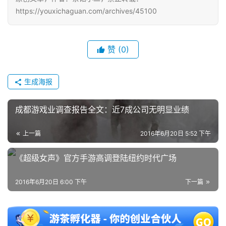
接
https://youxichaguan.com/archives/45100
会
上
赞
(0)
海
生成海报
站
成都游戏业调查报告全文：近7成公司无明显业绩
中
上一篇
2016年6月20日 5:52 下午
文
(
《超级女声》官方手游高调登陆纽约时代广场
中
国
2016年6月20日 6:00 下午
下一篇
)