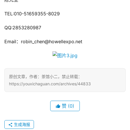
日
游
TEL:010-51659355-8029
茶
QQ:2853280987
对
Email：robin_chen@howellexpo.net
接
会
上
海
原创文章，作者：茶馆小二，禁止转载：
https://youxichaguan.com/archives/44833
站
赞
(0)
中
文
(
生成海报