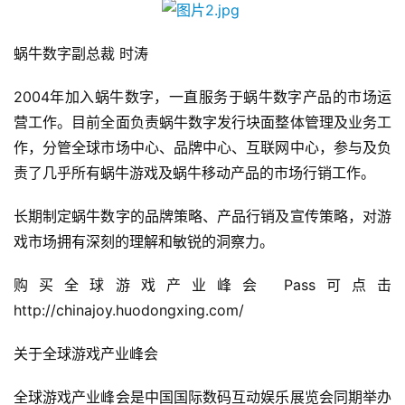
蜗牛数字副总裁 时涛
2004年加入蜗牛数字，一直服务于蜗牛数字产品的市场运
营工作。目前全面负责蜗牛数字发行块面整体管理及业务工
作，分管全球市场中心、品牌中心、互联网中心，参与及负
首
页
责了几乎所有蜗牛游戏及蜗牛移动产品的市场行销工作。
长期制定蜗牛数字的品牌策略、产品行销及宣传策略，对游
游
戏市场拥有深刻的理解和敏锐的洞察力。
茶
原
购买全球游戏产业峰会 Pass可点击
创
http://chinajoy.huodongxing.com/
游
关于全球游戏产业峰会
戏
业
全球游戏产业峰会是中国国际数码互动娱乐展览会同期举办
界