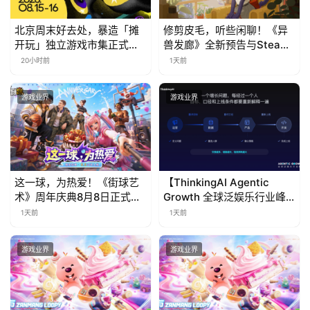
北京周末好去处，暴造「摊
修剪皮毛，听些闲聊！《异
开玩」独立游戏市集正式开
兽发廊》全新预告与Steam
票！
免费试玩公开
20小时前
1天前
游戏业界
游戏业界
这一球，为热爱！《街球艺
【ThinkingAI Agentic
术》周年庆典8月8日正式上
Growth 全球泛娱乐行业峰
线，多重福利与全新内容同
会】Agent 时代，人到底负
1天前
1天前
步开启
责什么
游戏业界
游戏业界