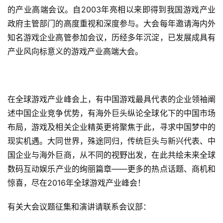
的产业高端会议。自2003年亮相以来即得到我国游戏产业
政府主管部门的高度重视和深度参与。大会每年邀请海内外
手
机
知名游戏企业高管参加会议，历经多年沉淀，已发展成具有
游
产业风向标意义的游戏产业高端大会。
戏
单
在全球游戏产业峰会上，有中国游戏最具代表的企业领袖阐
机
游
述中国企业竞争优势，有海外巨头纵论全球化下的中国市场
戏
布局，游戏及相关企业精英更将聚焦于此，寻求中国梦中的
现实机遇。大同世界，殊途同归，传统巨头与新兴代表、中
休
国企业与海外巨商，从不同的视野出发，在此共绘未来全球
闲
数码互动娱乐产业的绚丽篇章——更多的热点话题、商机和
游
惊喜，尽在2016年全球游戏产业峰会！
戏
有关大会议题征集和演讲请联系会议部：
2