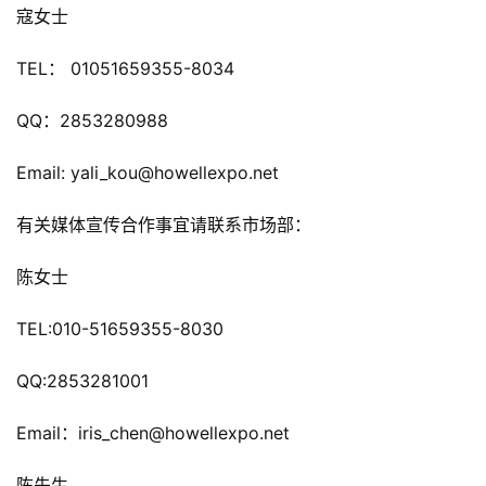
0
寇女士
2
5
TEL： 01051659355-8034
第
十
QQ：2853280988
三
届
Email: yali_kou@howellexpo.net 
金
茶
有关媒体宣传合作事宜请联系市场部：
奖
陈女士 
TEL:010-51659355-8030
7
月
QQ:2853281001
3
Email：iris_chen@howellexpo.net
0
陈先生 