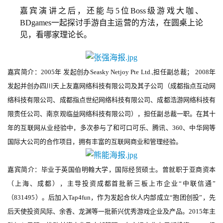
页
嘉宾演讲之后，还能与5位Boss级游戏大咖、
BDgames一起探讨手游自主运营的方法，在圆桌上论
游
见，看哪家理论长。
茶
原
创
嘉宾简介：
2005年 发起创办Seasky Netjoy Pte Ltd.,担任副总裁； 2008年
发起并创办四川天上友嘉网络科技有限公司及其子公司（成都指点互动网
游
络科技有限公司、成都指点世纪网络科技有限公司、成都浩游网络科技有
戏
限责任公司、南京观临益网络科技有限公司），担任副总裁一职。在其十
业
年的互联网从业经验中，多次参与了和可口可乐、腾讯、360、中华网等
界
国际大公司的合作项目，拥有丰富的互联网商业和管理经验。
手
机
嘉宾简介：毕业于英国伯明翰大学，国际经贸硕士。曾就职于亚商资本
游
（上海、成都），主导投资成都首批新三板上市企业“中联信通”
戏
（831495）。后加入Tap4fun，作为发起合伙人内部成立“抱团创投”，先
后天使投资风际、余香、龙渊等一批新兴优秀游戏企业及产品。2015年主
单