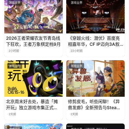
游戏业界
游戏业界
2026王者荣耀农友节青岛线
《穿越火线：潜伏》首度亮
下狂欢，王者万象棋定档9月
相嘉年华，CF IP迈向3A叙
事新高度
2小时前
22小时前
游戏业界
游戏业界
北京周末好去处，暴造「摊
修剪皮毛，听些闲聊！《异
开玩」独立游戏市集正式开
兽发廊》全新预告与Steam
票！
免费试玩公开
2天前
2天前