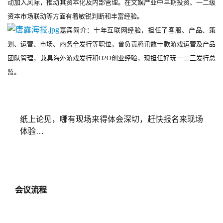
动加入风际，推动其资本化及内部管理。在文娱产业中早期投资、一二级
机
资本市场联动等方面有着敏锐判断和丰富经验。
游
嘉宾简介：十年互联网经验，担任了客服、产品、策
戏
划、运营、市场、商务全发行等职位，曾负责腾讯数十款游戏运营及产品
团队管理，兼具海外游戏发行和O2O创业经验，现担任好玩一二三发行总
休
监。
闲
游
戏
纸上论见，哪有现场来得体会深切，赶快报名来现场
2
体验
…
0
2
5
第
十
会议流程
三
届
金