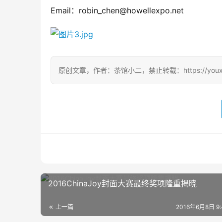
Email：robin_chen@howellexpo.net
原创文章，作者：茶馆小二，禁止转载：https://youxichag
2016ChinaJoy封面大赛最终奖项隆重揭晓
上一篇
2016年6月8日 9