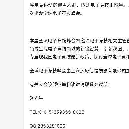
展电竞运动的覆盖人群，传递电子竞技正能量。上海汉
次举办全球电子竞技峰会。
本届全球电子竞技峰会将邀请电子竞技相关主管
领域呈现电子竞技领域的新锐智慧，引领我国，
为展现我国电子竞技最新政策、探讨全球电子竞
全球电子竞技峰会由上海汉威信恒展览有限公司
有关大会议题征集和演讲请联系会议部：
赵先生
TEL:010-51659355-8025
QQ:2853281006