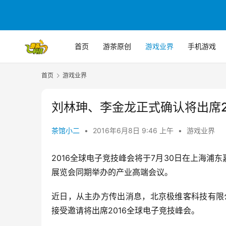
首页
游茶原创
游戏业界
手机游戏
首页
游戏业界
刘林珅、李金龙正式确认将出席2
茶馆小二
•
2016年6月8日 9:46 上午
•
游戏业界
2016全球电子竞技峰会将于7月30日在上海
展览会同期举办的产业高端会议。
近日，从主办方传出消息，北京极维客科技有限
接受邀请将出席2016全球电子竞技峰会。