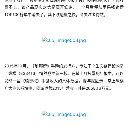
景不长，该产品现实走势是高开低走，一个月后便从苹果畅销榜
TOP100
榜单中消失了，其下跌速度之快，令关注者愕然。
2015
10
IP
年
月，《琅琊榜》手游的发行方，专注于
生态链建设的掌
833416
上纵横（
）悄然登陆新三板。在其上月披露的年报中，可以
发现一些《琅琊榜》手游收入的具体数据。据年报显示，掌上纵横
2015
2058.16
几大业务板块中，网游运营
年营收一共是
万元。