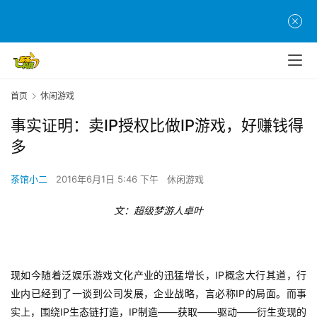
首页
休闲游戏
事实证明：卖IP授权比做IP游戏，好赚钱得
多
茶馆小二
2016年6月1日 5:46 下午
休闲游戏
文：超级梦游人卓叶
IP
现如今随着泛娱乐游戏文化产业的迅猛增长，
概念大行其道，行
IP
业内已经到了一谈到公司发展，企业战略，言必称
的局面。而事
IP
IP
——
——
——
实上，围绕
生态链打造，
制造
获取
驱动
衍生变现的