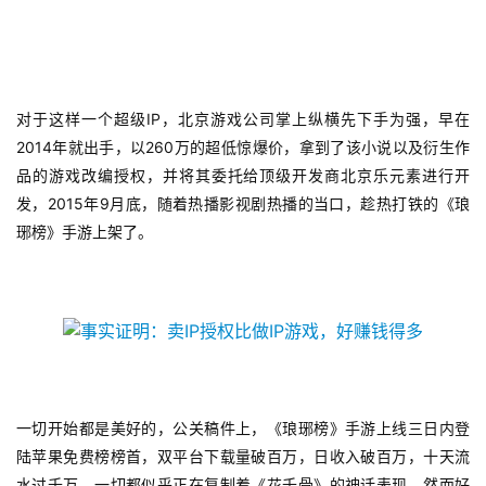
IP
对于这样一个超级
，北京游戏公司掌上纵横先下手为强，早在
2014
260
年就出手，以
万的超低惊爆价，拿到了该小说以及衍生作
品的游戏改编授权，并将其委托给顶级开发商北京乐元素进行开
2015
9
发，
年
月底，随着热播影视剧热播的当口，趁热打铁的《琅
琊榜》手游上架了。
一切开始都是美好的，公关稿件上，《琅琊榜》手游上线三日内登
陆苹果免费榜榜首，双平台下载量破百万，日收入破百万，十天流
水过千万。一切都似乎正在复制着《花千骨》的神话表现。然而好