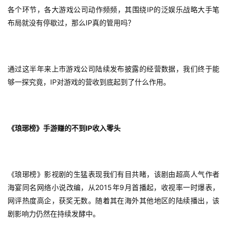
IP
各个环节，各大游戏公司动作频频，其围绕
的泛娱乐战略大手笔
IP
布局就没有停歇过，那么
真的管用吗？
通过这半年来上市游戏公司陆续发布披露的经营数据，我们终于能
IP
够一探究竟，
对游戏的营收到底起到了什么作用。
IP
《琅琊榜》手游赚的不到
收入零头
《琅琊榜》影视剧的生猛表现我们有目共睹，该剧由超高人气作者
2015
9
海宴同名网络小说改编，从
年
月首播起，收视率一时爆表，
网评热度高企，获奖无数。随着其在海外其他地区的陆续播出，该
剧影响力仍然在持续发酵中。