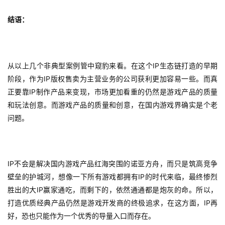
结语：
IP
从以上几个非典型案例管中窥豹来看。在这个
生态链打造的早期
IP
阶段，作为
版权售卖为主营业务的公司获利更加容易一些。而真
IP
正要靠
制作产品来变现，市场更加看重的仍然是游戏产品的质量
和玩法创意。而游戏产品的质量和创意，在国内游戏界确实是个老
。
问题
IP
不会是解决国内游戏产品红海突围的诺亚方舟，而只是筑高竞争
IP
壁垒的护城河，想像一下所有游戏都拥有
的时代来临，最终惨烈
IP
胜出的大
赢家通吃，而剩下的，依然通通都是炮灰的命。所以，
IP
打造优质经典产品仍然是游戏开发商的终极追求，在这方面，
再
好，恐也只能作为一个优秀的导量入口而存在。