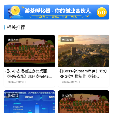
相关推荐
休闲游戏
休闲游戏
把小小农场搬进办公桌面，
打Boss掉Steam库存！奇幻
《指尖农场》现已支持Mac
RPG搜打撤新作《核纪元》
系统！
正式上线Steam：武器属性
2026年7月22日
2026年6月25日
全靠手造，暴死全掉光！
休闲游戏
休闲游戏