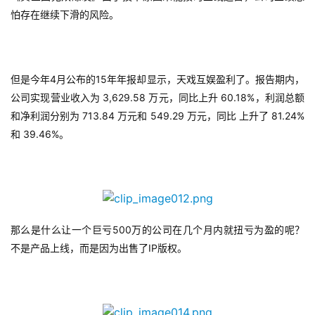
月
怕存在继续下滑的风险。
3
0
4
15
但是今年
月公布的
年年报却显示，天戏互娱盈利了。报告期内，
日
 3,629.58 
 60.18%
公司实现营业收入为
万元，同比上升
，利润总额
游
 713.84 
 549.29 
 81.24%
和净利润分别为
万元和
万元，同比
上升了
 39.46%
和
。
茶
对
接
会
500
那么是什么让一个巨亏
万的公司在几个月内就扭亏为盈的呢？
上
IP
不是产品上线，而是因为出售了
版权。
海
站