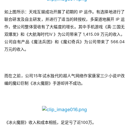
 IP 
如上图所示：天戏互娱成功开展了初期的
运作。有选择地进行了
中
 IP 
联合研发及自主研发，并进行了适当的转授权，多渠道地展开
运
文
·
作，使公司整体营收有了大幅度的增长。其中手机游戏《真
三国无
(
IV 
 1,415.09 
中
双爆发》和《大航海时代
》为公司带来了
万元的收入，
国
 566.04 
公司自有产品《魔法兵团》和《魔幻奇兵》为公司带来了
)
万元的收入。
15
IP
而在之前，公司
年试水独代的超人气网络作家唐家三少小说
改
编的魔幻巨制《冰火魔厨》手游却并不成功。
100
《冰火魔厨》收入和成本相抵，足足亏了近
万。