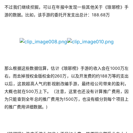
不过我们继续挖掘，可以在年报中发现一些其他关于《琅琊榜》手
188.68
游的数据。比如，该手游的委托开发支出总计：
万
1000
那么根据这些数据估算，估计《琅琊榜》手游的收入会在
万左
260
188
右，而去掉授权金版权金的
万，以及开发费的约
万等的支出
首
以后，这款超高人气的影视剧改编手游，最终给公司带来的盈利，
页
500
大概也就在
万上下。（注意，这里也还没有计算推广费用，因
1500
为只能查到全年总的推广费用为
万，也没有细分到每个项目上
)
游
的推广费用详细数据。
茶
原
创