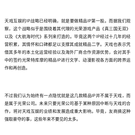
IP
IP
天戏互娱的
战略已经明确，就是要做精品
第一股。而据我们观
察，这个战略似乎是围绕着其代理的光荣游戏产品《真三国无双》
IP
以及《大航海时代》系列来打造的。毕竟这两个
经过十几年的经
营积累，其情怀和口碑都足以支撑其成就精品二字。天戏也表示凭
借其多年的本土化运营经验以及海外厂商合作资源优势，会对其手
IP
中的签约光荣特库摩的精品
进行文学、动漫影视各方面的跨界运
作和再创造。
IP
不过我们认为始终有一点隐忧就是这几款精品
并不属于天戏，而
是属于光荣公司。未来只要光荣公司基于某种原因中断与天戏的合
作，将对天戏互娱的业绩和发展造成重大影响。毕竟，友商搞这种
强取豪夺的事，这些年来不要见的太多。