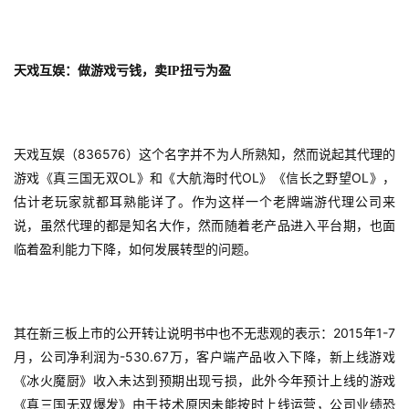
游
戏
天戏互娱：做游戏亏钱，卖IP扭亏为盈
2
0
2
836576
天戏互娱（
）这个名字并不为人所熟知，然而说起其代理的
5
OL
OL
OL
第
游戏《真三国无双
》和《大航海时代
》《信长之野望
》，
十
估计老玩家就都耳熟能详了。作为这样一个老牌端游代理公司来
三
说，虽然代理的都是知名大作，然而随着老产品进入平台期，也面
届
临着盈利能力下降，如何发展转型的问题。
金
茶
奖
2015
1-7
其在新三板上市的公开转让说明书中也不无悲观的表示：
年
-530.67
月，公司净利润为
万，客户端产品收入下降，新上线游戏
《冰火魔厨》收入未达到预期出现亏损，此外今年预计上线的游戏
7
《真三国无双爆发》由于技术原因未能按时上线运营，公司业绩恐