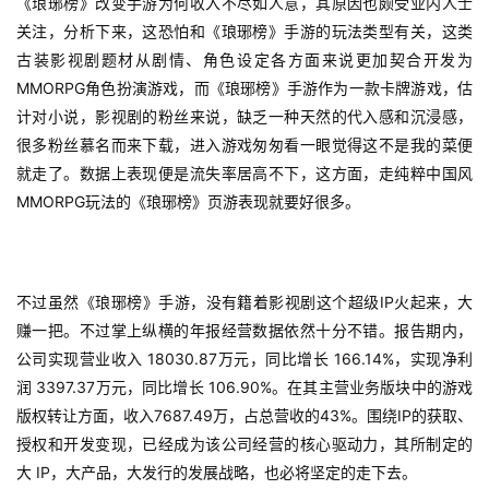
《琅琊榜》改变手游为何收入不尽如人意，其原因也颇受业内人士
关注，分析下来，这恐怕和《琅琊榜》手游的玩法类型有关，这类
游
古装影视剧题材从剧情、角色设定各方面来说更加契合开发为
戏
MMORPG
角色扮演游戏，而《琅琊榜》手游作为一款卡牌游戏，估
业
计对小说，影视剧的粉丝来说，缺乏一种天然的代入感和沉浸感，
界
很多粉丝慕名而来下载，进入游戏匆匆看一眼觉得这不是我的菜便
就走了。数据上表现便是流失率居高不下，这方面，走纯粹中国风
手
MMORPG
玩法的《琅琊榜》页游表现就要好很多。
机
游
戏
IP
不过虽然《琅琊榜》手游，没有籍着影视剧这个超级
火起来，大
单
赚一把。不过掌上纵横的年报经营数据依然十分不错。报告期内，
机
 18030.87
 166.14%
公司实现营业收入
万元，同比增长
，实现净利
游
 3397.37
 106.90%
润
万元，同比增长
。在其主营业务版块中的游戏
戏
7687.49
43%
IP
版权转让方面，收入
万，占总营收的
。围绕
的获取、
授权和开发变现，已经成为该公司经营的核心驱动力，其所制定的
休
 IP
大
，大产品，大发行的发展战略，也必将坚定的走下去。
闲