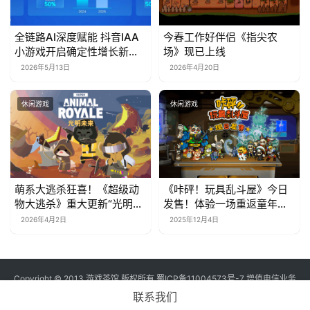
全链路AI深度赋能 抖音IAA
今春工作好伴侣《指尖农
小游戏开启确定性增长新周
场》现已上线
期
2026年5月13日
2026年4月20日
休闲游戏
休闲游戏
萌系大逃杀狂喜！《超级动
《咔砰！玩具乱斗屋》今日
物大逃杀》重大更新“光明未
发售！体验一场重返童年的
来”上线，隔墙杀神器来袭
魔法！
2026年4月2日
2025年12月4日
Copyright © 2013 游戏茶馆 版权所有
蜀ICP备11004573号-7
增值电信业务
经营许可证 川B2-20170060号
联系我们