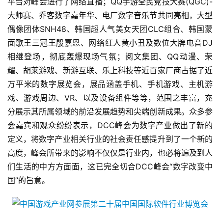
平台对峰会进行了网络直播；QQ手游全民竞技大赛(QGC)-
2
5
大师赛、乔客数字嘉年华、电厂数字音乐节共同亮相，大型
第
偶像团体SNH48、韩国超人气美女天团CLC组合、韩国蒙
十
面歌王三冠王殷嘉恩、网络红人黄小丑及数位大牌电音DJ
三
相继登场，彻底轰爆现场气氛；阅文集团、QQ动漫、荣
届
耀、胡莱游戏、新游互联、乐上科技等近百家厂商占据了近
金
万平米的数字展览会，展品涵盖手机、手机游戏、主机游
茶
奖
戏、游戏周边、VR、以及设备组件等等，范围之丰富，充
分展示其所属领域的前沿发展趋势和尖端创新成果。众多参
会嘉宾和观众纷纷表示，DCC峰会为数字产业做出了新的
定义，将数字产业相关行业的社会责任感提升到了一个新的
7
高度，峰会所带来的影响不仅仅是行业内，也必将遍及到人
月
们生活的中方方面面，这已完全切合DCC峰会“数字改变中
3
国”的旨意。
0
日