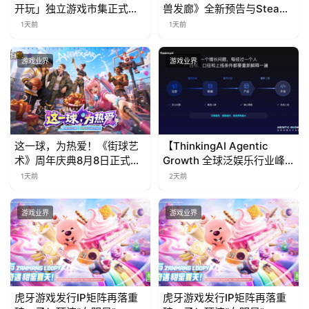
开玩」独立游戏市集正式开
兽发廊》全新预告与Steam
票！
免费试玩公开
1天前
1天前
游戏业界
游戏业界
这一球，为热爱！《街球艺
【ThinkingAI Agentic
术》周年庆典8月8日正式上
Growth 全球泛娱乐行业峰
线，多重福利与全新内容同
会】Agent 时代，人到底负
1天前
2天前
步开启
责什么
游戏业界
游戏业界
虎牙游戏发行IP矩阵再落重
虎牙游戏发行IP矩阵再落重