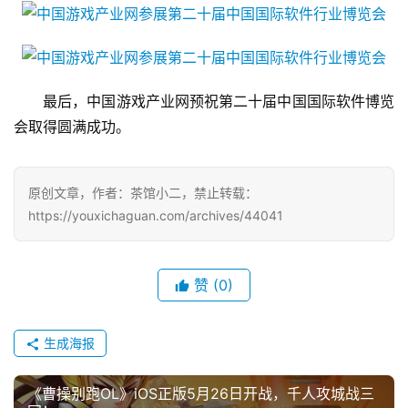
游
茶
对
　　最后，中国游戏产业网预祝第二十届中国国际软件博览
接
会取得圆满成功。
会
上
原创文章，作者：茶馆小二，禁止转载：
海
https://youxichaguan.com/archives/44041
站
赞
(0)
中
文
生成海报
(
中
《曹操别跑OL》iOS正版5月26日开战，千人攻城战三