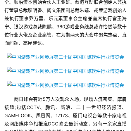
全、顺融资本创始合伙人王亚雄、蓝港互动联合创始人兼执
手
行董事总裁廖明香、阅文集团副总裁朱靖、胡莱游戏创始人
机
兼执行董事乔万里、乐元素董事会主席兼首席执行官王海
游
宁、银汉游戏总裁陈鹏、360游戏业务线总裁许怡然等数十
戏
位行业大佬及企业高管，在为期两天的大会中聚焦热点、直
面问题、高屋建瓴。
单
机
游
戏
休
闲
游
　　两日峰会有近5万人次观众入场，现场人流密集、摩肩
戏
接踵;包括CCTV、腾讯、新浪、二十一世纪经济报道、
GAMELOOK、凤凰网、17173、厦门电视台等数十家电视
2
及网络媒体争相报道DCC峰会最新动态，另有十余家直播
0