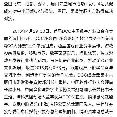
全国北京、成都、深圳、厦门四座城市成功举办，4站共促
成21对中小游戏CP与投资、发行、渠道等服务方取得成功
对接。
　　2016年4月29-30日，首届DCC中国数字产业峰会在美
首
丽的厦门召开，DCC峰会由“峰会论坛”“数字展览会“”腾讯
页
QGC大师赛“三个单元组成，涵盖游戏行业资本运作、游戏
投融资及IP、移动电竞、数字家庭娱乐、虚拟现实、独立游
游
戏开发等行业热点话题，旨在促进产业转型，推动游戏产业
茶
文化发展，聚焦2016游戏新格局，为游戏产业搭建品鉴与
原
交流平台，创造更广更深的合作机会。DCC峰会云集中共
创
厦门市委常委兼宣传部部长叶重耕、中国软件行业协会理事
长赵小凡、中国音像与数字出版协会常务副理事长兼秘书长
游
戏
王炬、清科集团创始人董事长兼CEO倪正东、腾讯副总裁殷
业
宇、索尼电脑娱乐(上海)有限公司总裁添田武人、中信证券
界
投行委信息传媒行业执行总经理樊丽莉、博派资本副总裁王